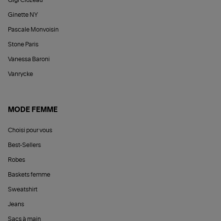
Gigi Clozeau
Ginette NY
Pascale Monvoisin
Stone Paris
Vanessa Baroni
Vanrycke
MODE FEMME
Choisi pour vous
Best-Sellers
Robes
Baskets femme
Sweatshirt
Jeans
Sacs à main