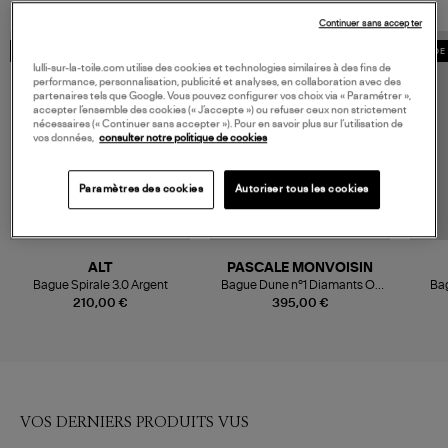
Continuer sans accepter
MADE IN FRANCE
MADE 
lulli-sur-la-toile.com utilise des cookies et technologies similaires à des fins de
performance, personnalisation, publicité et analyses, en collaboration avec des
partenaires tels que Google. Vous pouvez configurer vos choix via « Paramétrer »,
accepter l’ensemble des cookies (« J’accepte ») ou refuser ceux non strictement
nécessaires (« Continuer sans accepter »). Pour en savoir plus sur l’utilisation de
vos données,
consulter notre politique de cookies
Paramètres des cookies
Autoriser tous les cookies
ALT
PASCALE MONVOISIN
Bague Spirale 3.0 Argent
Bague Dune n°1 Diamants Or
Bag
Jaune
210,00 €
395,00 €
VOS DERNIERS PRODUITS VUS