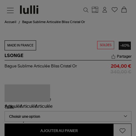
Aller au contenu principal
Accueil
Bague Sublime Articulée Bliss Cristal Or
SOLDES
-40%
MADE IN FRANCE
LSONGE
Partager
Bague
Bague Sublime Articulée Bliss Cristal Or
204,00 €
Sublime
340,00 €
Articulée
Bliss
Cristal
Or
Taille
AJOUTER AU PANIER