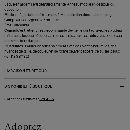
Bague en argent serti d'émail diamanté. Anneau mobile en dessous du
cabochon.
Made in :
Bijou fabriqué à la main, à Marseille dans les ateliers Lsonge.
Composition :
Argent 925 millième.
Émail diamanté.
Conseil d'entretien :
Il est recommandé d'éviter le contact avec les produits
ménagers, les cosmétiques, la mer ou la piscine et de retirez vos bijoux pour
dormir ou faire du sport.
Plus d'infos :
Fabriquée artisanalement avec des pierres naturelles, des
nuances de taille, de couleur et de forme peuvent apparaître sur les bijoux.
(ref-KBGBXSC)
LIVRAISON ET RETOUR
DISPONIBILITÉ BOUTIQUE
BAGUES
Collections similaires :
Adoptez