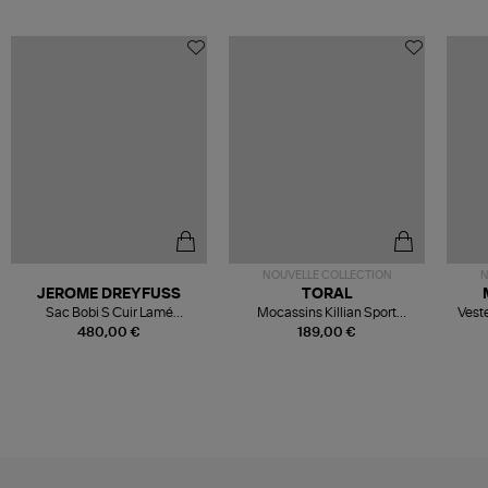
NOUVELLE COLLECTION
N
JEROME DREYFUSS
TORAL
Sac Bobi S Cuir Lamé
Mocassins Killian Sport
Veste
Champagne
Mousse
480,00 €
189,00 €