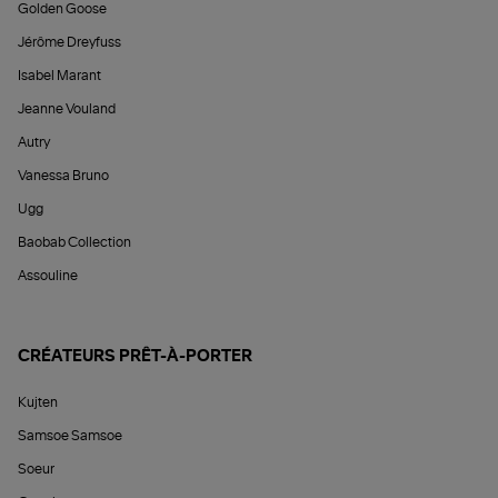
Golden Goose
Jérôme Dreyfuss
Isabel Marant
Jeanne Vouland
Autry
Vanessa Bruno
Ugg
Baobab Collection
Assouline
CRÉATEURS PRÊT-À-PORTER
Kujten
Samsoe Samsoe
Soeur