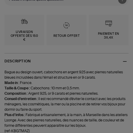
LIVRAISON
PAIEMENT EN
OFFERTE DÈS 150
RETOUR OFFERT
3X,4X
€
DESCRIPTION
Bague au design ouvert, cabochons en argent 925 avec pierres naturelles
bleues incrustées dans l’émail et structure en or 9 carats.
Made in :
France.
Taille & Coupe :
Cabochons : 10 mm et 0,5 mm.
Composition :
Argent 925, or 9 carats et pierres naturelles.
Conseil d'entretien :
Il est recommandé d'éviter le contact avec les produits
ménagers, les cosmétiques, la mer ou la piscine et de retirer vos bijoux pour
dormir ou faire du sport.
Plus d'infos :
Fabriqué artisanalement, à la main, à Marseille dans les ateliers
Lsonge. Avec des pierres naturelles, des nuances de taille, de couleur et de
forme différentes peuvent apparaître sur les bijoux.
(ref-KBGTMAZ)