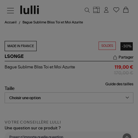
Aller au contenu principal
Accueil
Bague Sublime Bliss Toi et Moi Azurite
SOLDES
-30%
MADE IN FRANCE
LSONGE
Partager
Bague
Bague Sublime Bliss Toi et Moi Azurite
119,00 €
Sublime
170,00 €
Bliss
Toi
Guide des tailles
et
Taille
Moi
Azurite
VOTRE CONSEILLÈRE LULLI
Une question sur ce produit ?