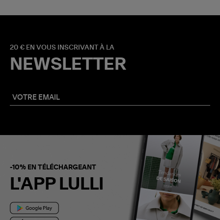
20 € EN VOUS INSCRIVANT À LA
NEWSLETTER
-10% EN TÉLÉCHARGEANT
L'APP LULLI