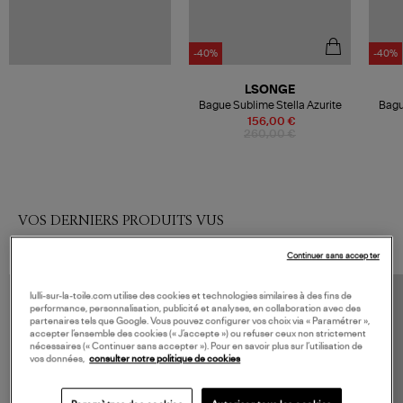
-40%
-40%
LSONGE
Bague Sublime Stella Azurite
Bagu
156,00 €
260,00 €
VOS DERNIERS PRODUITS VUS
Continuer sans accepter
lulli-sur-la-toile.com utilise des cookies et technologies similaires à des fins de
performance, personnalisation, publicité et analyses, en collaboration avec des
partenaires tels que Google. Vous pouvez configurer vos choix via « Paramétrer »,
accepter l’ensemble des cookies (« J’accepte ») ou refuser ceux non strictement
nécessaires (« Continuer sans accepter »). Pour en savoir plus sur l’utilisation de
vos données,
consulter notre politique de cookies