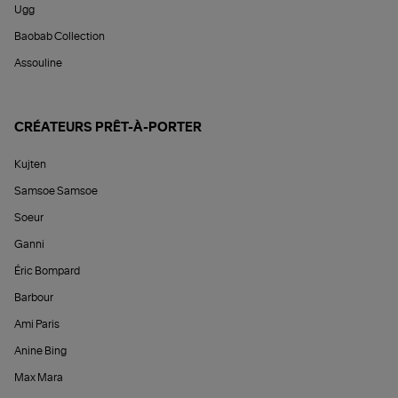
Ugg
Baobab Collection
Assouline
CRÉATEURS PRÊT-À-PORTER
Kujten
Samsoe Samsoe
Soeur
Ganni
Éric Bompard
Barbour
Ami Paris
Anine Bing
Max Mara