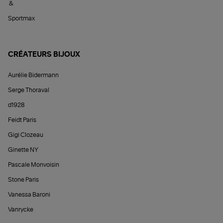
&
Sportmax
CRÉATEURS BIJOUX
Aurélie Bidermann
Serge Thoraval
d1928
Feidt Paris
Gigi Clozeau
Ginette NY
Pascale Monvoisin
Stone Paris
Vanessa Baroni
Vanrycke