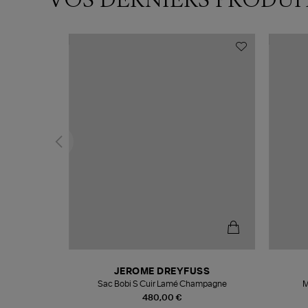
N
JEROME DREYFUSS
te
Sac Bobi S Cuir Lamé Champagne
M
480,00 €