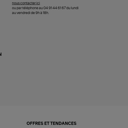
nous contacter ici
ou par téléphone au 04 91 44 61 67 du lundi
au vendredi de 9h à 18h.
N
OFFRES ET TENDANCES