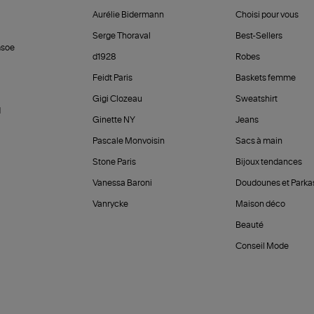
Aurélie Bidermann
Choisi pour vous
Serge Thoraval
Best-Sellers
soe
d1928
Robes
Feidt Paris
Baskets femme
Gigi Clozeau
Sweatshirt
d
Ginette NY
Jeans
Pascale Monvoisin
Sacs à main
Stone Paris
Bijoux tendances
Vanessa Baroni
Doudounes et Parka
Vanrycke
Maison déco
Beauté
Conseil Mode