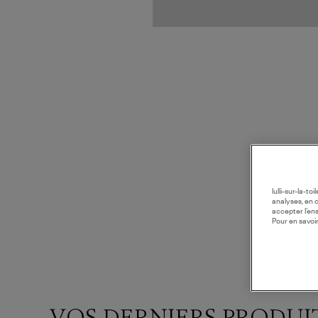
lulli-sur-la-t
analyses, en 
accepter l’en
Pour en savoir
VOS DERNIERS PRODUI