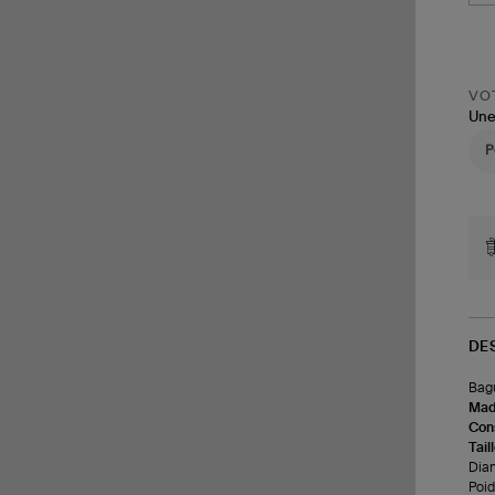
VOT
Une
DE
Bagu
Made
Cons
Tail
Diam
Poids