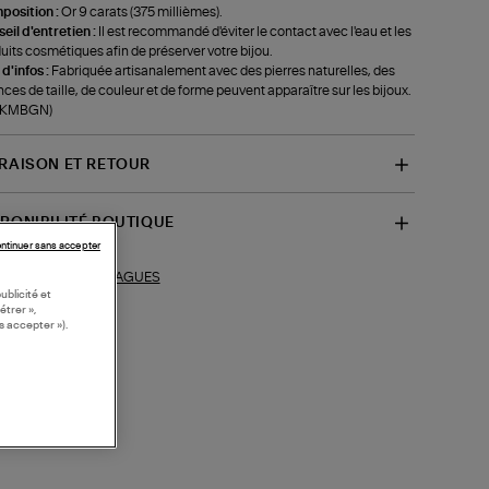
position :
Or 9 carats (375 millièmes).
eil d'entretien :
Il est recommandé d'éviter le contact avec l'eau et les
uits cosmétiques afin de préserver votre bijou.
 d'infos :
Fabriquée artisanalement avec des pierres naturelles, des
ces de taille, de couleur et de forme peuvent apparaître sur les bijoux.
f-KMBGN)
VRAISON ET RETOUR
SPONIBILITÉ BOUTIQUE
ntinuer sans accepter
BAGUES
ections similaires :
ublicité et
étrer »,
s accepter »).