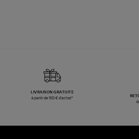
LIVRAISON GRATUITE
RET
à partir de 150 € d'achat*
d