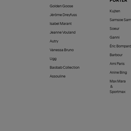
PORTER
Golden Goose
Kujten
Jérôme Dreyfuss
Samsoe Sam
Isabel Marant
Soeur
Jeanne Vouland
Ganni
Autry
Éric Bompar
Vanessa Bruno
Barbour
Ugg
Ami Paris
Baobab Collection
Anine Bing
Assouline
Max Mara
&
Sportmax