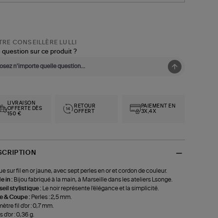
RE CONSEILLÈRE LULLI
 question sur ce produit ?
LIVRAISON
RETOUR
PAIEMENT EN
OFFERTE DÈS
OFFERT
3X,4X
150 €
SCRIPTION
e sur fil en or jaune, avec sept perles en or et cordon de couleur.
 in :
Bijou fabriqué à la main, à Marseille dans les ateliers Lsonge.
eil stylistique :
Le noir représente l'élégance et la simplicité.
le & Coupe :
Perles : 2,5 mm.
ètre fil d'or : 0,7 mm.
 d'or : 0,36 g.