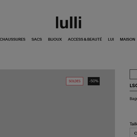
CHAUSSURES
SACS
BIJOUX
ACCESS & BEAUTÉ
LUI
MAISON
-50%
SOLDES
LS
Ba
Bag
Su
M
Co
Méd
Noi
Tail
Or