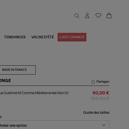
TENDANCES
VALISE D'ÉTÉ
LAST CHANCE
MADE IN FRANCE
ONGE
Partager
gue
ue Sublime M Comme Méditerranée Noir Or
90,00 €
blime
180,00 €
mme
iterranée
r
Guide des tailles
le