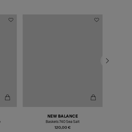
NEW BALANCE
e
Baskets 740 Sea Salt
Veste
120,00 €