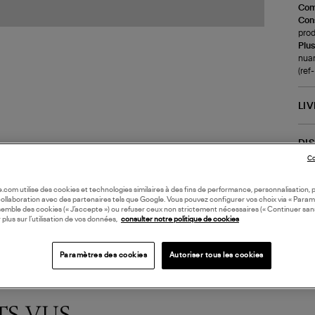
Com
Cons
prod
Plus
nuan
(re
LI
DI
Co
Coll
oile.com utilise des cookies et technologies similaires à des fins de performance, personnalisation, p
collaboration avec des partenaires tels que Google. Vous pouvez configurer vos choix via « Param
semble des cookies (« J’accepte ») ou refuser ceux non strictement nécessaires (« Continuer san
 plus sur l’utilisation de vos données,
consulter notre politique de cookies
Paramètres des cookies
Autoriser tous les cookies
TS VUS