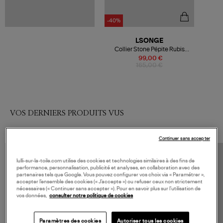
-40%
LSONGE
Collier Stone Pépite Rubis
d'Inde Or Jaune
99,00 €
165,00 €
VOS DERNIERS PRODUITS VUS
Continuer sans accepter
lulli-sur-la-toile.com utilise des cookies et technologies similaires à des fins de
performance, personnalisation, publicité et analyses, en collaboration avec des
partenaires tels que Google. Vous pouvez configurer vos choix via « Paramétrer »,
accepter l’ensemble des cookies (« J’accepte ») ou refuser ceux non strictement
nécessaires (« Continuer sans accepter »). Pour en savoir plus sur l’utilisation de
vos données,
consulter notre politique de cookies
Paramètres des cookies
Autoriser tous les cookies