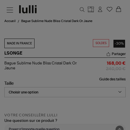
Aller au contenu principal
Accueil
Bague Sublime Nude Bliss Cristal Dark Or Jaune
SOLDES
-30%
MADE IN FRANCE
LSONGE
Partager
Bague
Bague Sublime Nude Bliss Cristal Dark Or
168,00 €
Sublime
Jaune
240,00 €
Nude
Bliss
Guide des tailles
Cristal
Taille
Dark
Or
Jaune
VOTRE CONSEILLÈRE LULLI
Une question sur ce produit ?