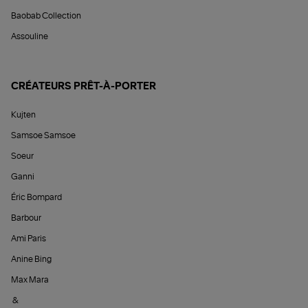
Baobab Collection
Assouline
CRÉATEURS PRÊT-À-PORTER
Kujten
Samsoe Samsoe
Soeur
Ganni
Éric Bompard
Barbour
Ami Paris
Anine Bing
Max Mara
&