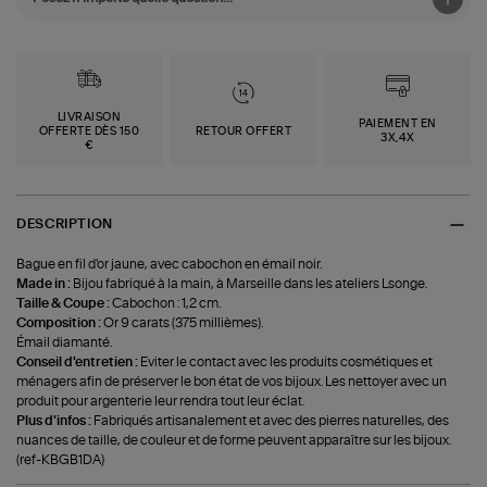
LIVRAISON
PAIEMENT EN
OFFERTE DÈS 150
RETOUR OFFERT
3X,4X
€
DESCRIPTION
Bague en fil d'or jaune, avec cabochon en émail noir.
Made in :
Bijou fabriqué à la main, à Marseille dans les ateliers Lsonge.
Taille & Coupe :
Cabochon : 1,2 cm.
Composition :
Or 9 carats (375 millièmes).
Émail diamanté.
Conseil d'entretien :
Eviter le contact avec les produits cosmétiques et
ménagers afin de préserver le bon état de vos bijoux. Les nettoyer avec un
produit pour argenterie leur rendra tout leur éclat.
Plus d'infos :
Fabriqués artisanalement et avec des pierres naturelles, des
nuances de taille, de couleur et de forme peuvent apparaître sur les bijoux.
(ref-KBGB1DA)