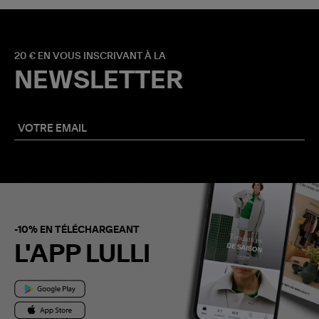
20 € EN VOUS INSCRIVANT À LA
NEWSLETTER
-10% EN TÉLÉCHARGEANT
L'APP LULLI