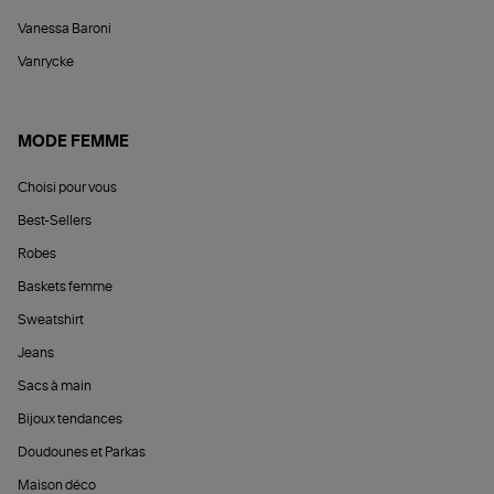
Vanessa Baroni
Vanrycke
MODE FEMME
Choisi pour vous
Best-Sellers
Robes
Baskets femme
Sweatshirt
Jeans
Sacs à main
Bijoux tendances
Doudounes et Parkas
Maison déco