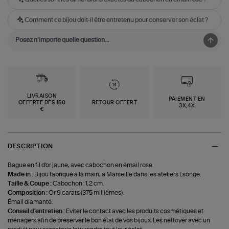
Comment ce bijou doit-il être entretenu pour conserver son éclat ?
LIVRAISON
PAIEMENT EN
OFFERTE DÈS 150
RETOUR OFFERT
3X,4X
€
DESCRIPTION
Bague en fil d'or jaune, avec cabochon en émail rose.
Made in :
Bijou fabriqué à la main, à Marseille dans les ateliers Lsonge.
Taille & Coupe :
Cabochon : 1,2 cm.
Composition :
Or 9 carats (375 millièmes).
Émail diamanté.
Conseil d'entretien :
Eviter le contact avec les produits cosmétiques et
ménagers afin de préserver le bon état de vos bijoux. Les nettoyer avec un