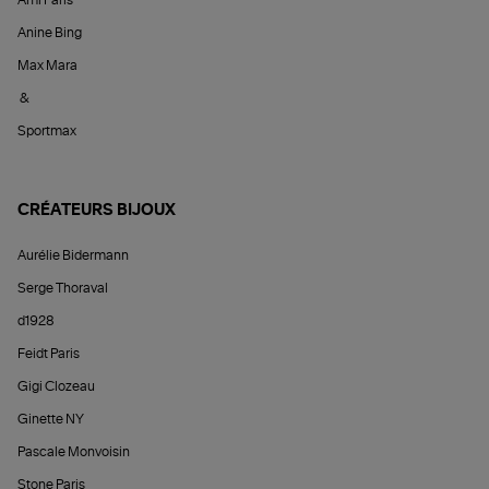
Ami Paris
Anine Bing
Max Mara
&
Sportmax
CRÉATEURS BIJOUX
Aurélie Bidermann
Serge Thoraval
d1928
Feidt Paris
Gigi Clozeau
Ginette NY
Pascale Monvoisin
Stone Paris