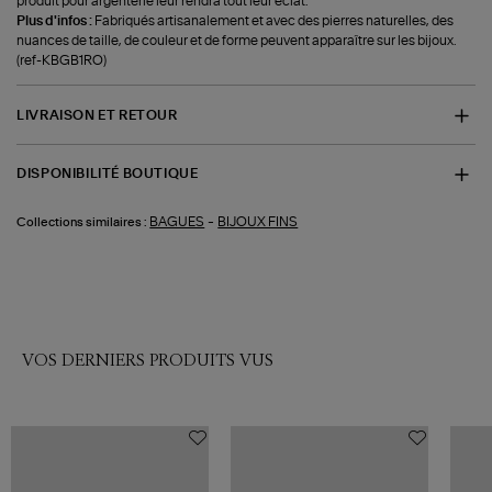
produit pour argenterie leur rendra tout leur éclat.
Plus d'infos :
Fabriqués artisanalement et avec des pierres naturelles, des
nuances de taille, de couleur et de forme peuvent apparaître sur les bijoux.
(ref-KBGB1RO)
LIVRAISON ET RETOUR
DISPONIBILITÉ BOUTIQUE
-
BAGUES
BIJOUX FINS
Collections similaires :
VOS DERNIERS PRODUITS VUS