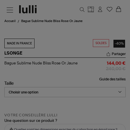
Aller au contenu principal
Accueil
Bague Sublime Nude Bliss Rose Or Jaune
SOLDES
-40%
MADE IN FRANCE
LSONGE
Partager
Bague
Bague Sublime Nude Bliss Rose Or Jaune
144,00 €
Sublime
240,00 €
Nude
Bliss
Guide des tailles
Rose
Taille
Or
Jaune
VOTRE CONSEILLÈRE LULLI
Une question sur ce produit ?
Quelles sont les dimensions exactes du cabochon en émail rose ?