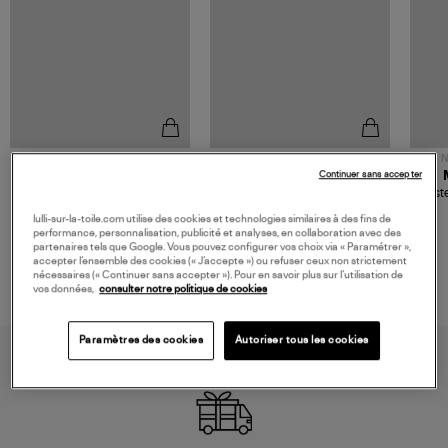
NOUVELLE COLLECTION
N
JEROME DREYFUSS
TORAL
Continuer sans accepter
Sac Bobi S Cuir Lamé
Mocassins Killian Sport
Veste
Champagne
Mousse
480,00 €
189,00 €
lulli-sur-la-toile.com utilise des cookies et technologies similaires à des fins de
performance, personnalisation, publicité et analyses, en collaboration avec des
partenaires tels que Google. Vous pouvez configurer vos choix via « Paramétrer »,
accepter l’ensemble des cookies (« J’accepte ») ou refuser ceux non strictement
nécessaires (« Continuer sans accepter »). Pour en savoir plus sur l’utilisation de
vos données,
consulter notre politique de cookies
Paramètres des cookies
Autoriser tous les cookies