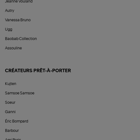
Jeanne Vouland
Autry
Vanessa Bruno
Ugg
Baobab Collection
Assouline
CRÉATEURS PRÊT-À-PORTER
Kujten
Samsoe Samsoe
Soeur
Ganni
Éric Bompard
Barbour