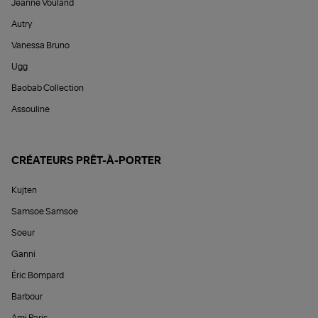
Jeanne Vouland
Autry
Vanessa Bruno
Ugg
Baobab Collection
Assouline
CRÉATEURS PRÊT-À-PORTER
Kujten
Samsoe Samsoe
Soeur
Ganni
Éric Bompard
Barbour