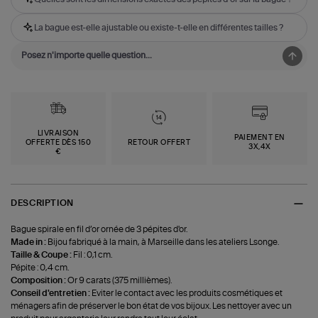
La bague est-elle ajustable ou existe-t-elle en différentes tailles ?
LIVRAISON
PAIEMENT EN
OFFERTE DÈS 150
RETOUR OFFERT
3X,4X
€
DESCRIPTION
Bague spirale en fil d’or ornée de 3 pépites d'or.
Made in :
Bijou fabriqué à la main, à Marseille dans les ateliers Lsonge.
Taille & Coupe :
Fil : 0,1 cm.
Pépite : 0,4 cm.
Composition :
Or 9 carats (375 millièmes).
Conseil d'entretien :
Eviter le contact avec les produits cosmétiques et
ménagers afin de préserver le bon état de vos bijoux. Les nettoyer avec un