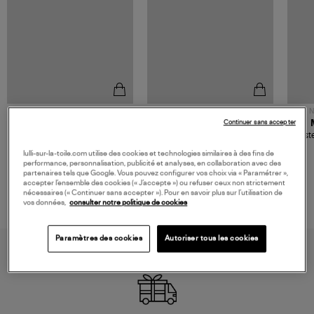
NOUVELLE COLLECTION
N
JEROME DREYFUSS
TORAL
Continuer sans accepter
Sac Bobi S Cuir Lamé
Mocassins Killian Sport
Veste
Champagne
Mousse
480,00 €
189,00 €
lulli-sur-la-toile.com utilise des cookies et technologies similaires à des fins de
performance, personnalisation, publicité et analyses, en collaboration avec des
partenaires tels que Google. Vous pouvez configurer vos choix via « Paramétrer »,
accepter l’ensemble des cookies (« J’accepte ») ou refuser ceux non strictement
nécessaires (« Continuer sans accepter »). Pour en savoir plus sur l’utilisation de
vos données,
consulter notre politique de cookies
Paramètres des cookies
Autoriser tous les cookies