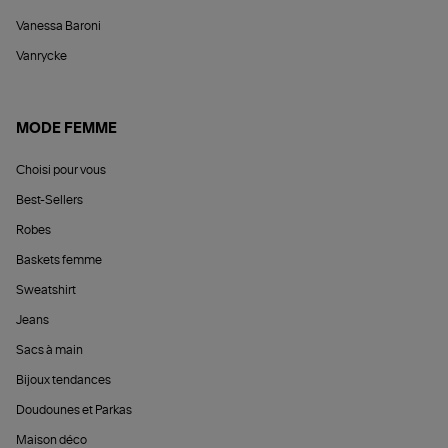
Vanessa Baroni
Vanrycke
MODE FEMME
Choisi pour vous
Best-Sellers
Robes
Baskets femme
Sweatshirt
Jeans
Sacs à main
Bijoux tendances
Doudounes et Parkas
Maison déco