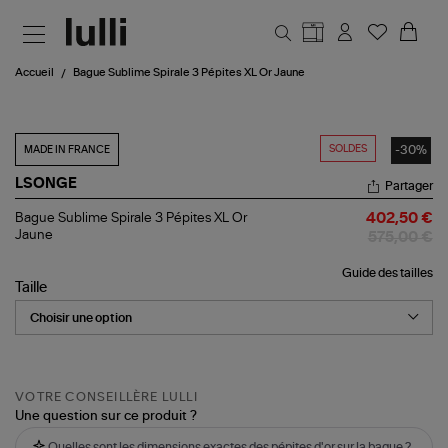
Aller au contenu principal
Accueil
Bague Sublime Spirale 3 Pépites XL Or Jaune
SOLDES
-30%
MADE IN FRANCE
LSONGE
Partager
Bague
Bague Sublime Spirale 3 Pépites XL Or
402,50 €
Sublime
Jaune
575,00 €
Spirale
3
Guide des tailles
Pépites
Taille
XL
Or
Jaune
VOTRE CONSEILLÈRE LULLI
Une question sur ce produit ?
Quelles sont les dimensions exactes des pépites d'or sur la bague ?