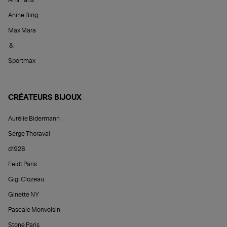
Ami Paris
Anine Bing
Max Mara
&
Sportmax
CRÉATEURS BIJOUX
Aurélie Bidermann
Serge Thoraval
d1928
Feidt Paris
Gigi Clozeau
Ginette NY
Pascale Monvoisin
Stone Paris