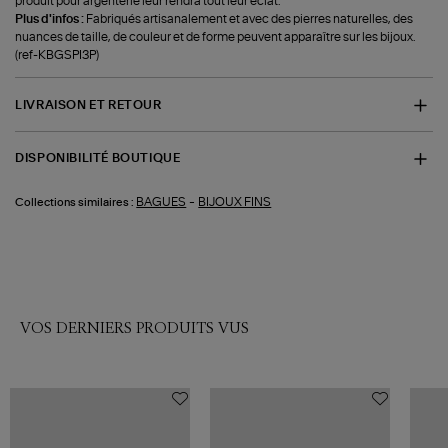
produit pour argenterie leur rendra tout leur éclat.
Plus d'infos :
Fabriqués artisanalement et avec des pierres naturelles, des
nuances de taille, de couleur et de forme peuvent apparaître sur les bijoux.
(ref-KBGSPI3P)
LIVRAISON ET RETOUR
DISPONIBILITÉ BOUTIQUE
-
BAGUES
BIJOUX FINS
Collections similaires :
VOS DERNIERS PRODUITS VUS