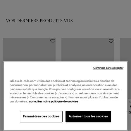
VOS DERNIERS PRODUITS VUS
Continuer sans accepter
lulli-sur-la-toile.com utilise des cookies et technologies similaires à des fins de
performance, personnalisation, publicité et analyses, en collaboration avec des
partenaires tels que Google. Vous pouvez configurer vos choix via « Paramétrer »,
accepter l’ensemble des cookies (« J’accepte ») ou refuser ceux non strictement
nécessaires (« Continuer sans accepter »). Pour en savoir plus sur l’utilisation de
vos données,
consulter notre politique de cookies
NOUVELLE COLLECTION
N
JEROME DREYFUSS
TORAL
Sac Bobi S Cuir Lamé
Mocassins Killian Sport
Veste
Champagne
Mousse
Paramètres des cookies
Autoriser tous les cookies
480,00 €
189,00 €