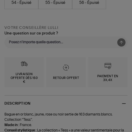
54 - Épuisé
55 - Épuisé
56 - Épuisé
VOTRE CONSEILLÈRE LULLI
Une question sur ce produit ?
LIVRAISON
PAIEMENT EN
OFFERTE DÈS 150
RETOUR OFFERT
3X,4X
€
DESCRIPTION
Bague en or blanc, jaune, rose ou noir sertie de 163 diamants blancs.
Collection "Tess".
Made in :
France.
Conseil stylistique :
La collection « Tess » a une valeur sentimentale pour la