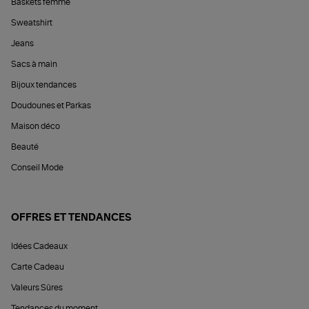
Baskets femme
Sweatshirt
Jeans
Sacs à main
Bijoux tendances
Doudounes et Parkas
Maison déco
Beauté
Conseil Mode
OFFRES ET TENDANCES
Idées Cadeaux
Carte Cadeau
Valeurs Sûres
Tendances du moment