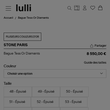
Aller au contenu principal
Accueil
Bague Tess Or Diamants
PLUSIEURS COULEURS D'OR
STONE PARIS
Partager
Bague
Bague Tess Or Diamants
8 550,00 €
Tess
Or
Guide des tailles
Diamants
Couleur
Taille
48 - Épuisé
49 - Épuisé
50 - Épuisé
51 - Épuisé
52 - Épuisé
53 - Épuisé