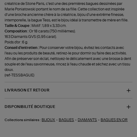
créatrice de Stone Paris, c’est une des premières bagues dessinées par
Marie Poniatowski portant le nom de sa fille. Cette collection est inspirée
d’une broche ancienne chère à la créatrice, bijou d’une extrême finesse,
intemporelle, la bague Tess, est le bijou idéal à transmettre de mère en fille.
Taille & Coupe :
Motif : 1,89 x 3,33 cm.
Composition :
Or 18 carats (750 millièmes).
163 Diamants GVS (0,95 carat).
Poids d'or : 6 g.
Conseil d'entretien :
Pour conserver votre bijou, évitez les contacts avec
l’eau ou les produits de beauté, retirez-le pour dormir ou faire des activités.
Afin de préserver son éclat, nettoyez-le délicatement avec une brosse à dent
souple et de l’eau savonneuse, rincez à l’eau chaude et séchez avec un tissu
doux.
(ref-TESSBAGUE)
LIVRAISON ET RETOUR
DISPONIBILITÉ BOUTIQUE
-
-
-
BIJOUX
BAGUES
DIAMANTS
BAGUES EN OR
Collections similaires :