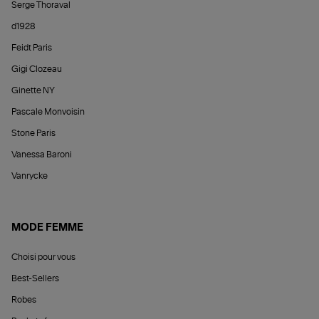
Serge Thoraval
d1928
Feidt Paris
Gigi Clozeau
Ginette NY
Pascale Monvoisin
Stone Paris
Vanessa Baroni
Vanrycke
MODE FEMME
Choisi pour vous
Best-Sellers
Robes