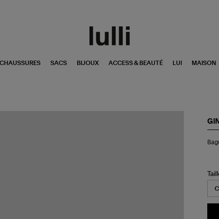
CHAUSSURES
SACS
BIJOUX
ACCESS & BEAUTÉ
LUI
MAISON
GI
Ba
Bagu
Ver
Coc
Qu
Fu
Tail