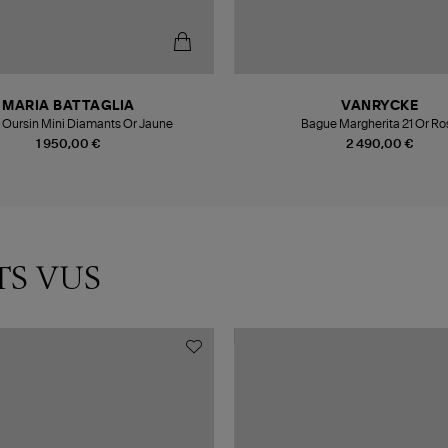
MARIA BATTAGLIA
VANRYCKE
Bague Oursin Mini Diamants Or Jaune
Bague Margherita 21 Or Ro
1 950,00 €
2 490,00 €
TS VUS