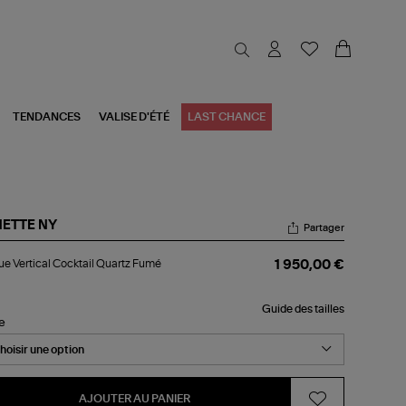
TENDANCES
VALISE D'ÉTÉ
LAST CHANCE
NETTE NY
Partager
gue
e Vertical Cocktail Quartz Fumé
1 950,00 €
tical
ktail
artz
Guide des tailles
mé
le
AJOUTER AU PANIER