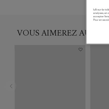
lulli-sur-la-t
analyses, en 
accepter l’en
Pour en savoir
VOUS AIMEREZ AUSSI