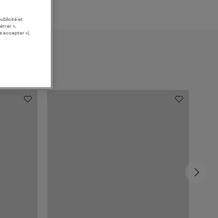
ublicité et
étrer »,
s accepter »).