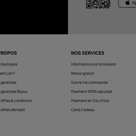
PROPOS
NOS SERVICES
 boutiques
Informations sur la livraison
est Lulli ?
Retour gratuit
 garanties
Suivre ma commande
 garanties Bijoux
Paiement 100% sécurisé
 offres & conditions
Paiement en 3 ou 4 fois
offres d'emploi
Carte Cadeau