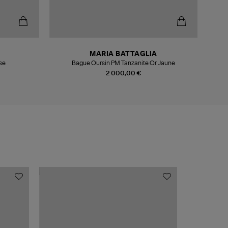
MARIA BATTAGLIA
se
Bague Oursin PM Tanzanite Or Jaune
Bagu
2 000,00 €