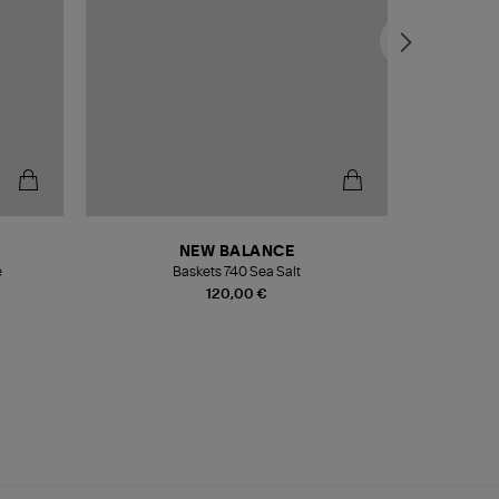
NEW BALANCE
e
Baskets 740 Sea Salt
Veste
120,00 €