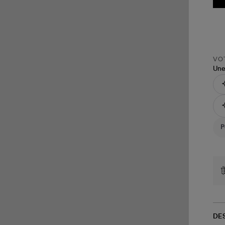
VOT
Une
DE