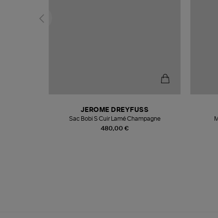
N
JEROME DREYFUSS
te
Sac Bobi S Cuir Lamé Champagne
M
480,00 €