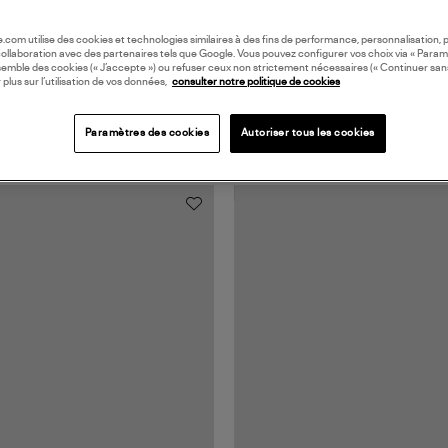
oile.com utilise des cookies et technologies similaires à des fins de performance, personnalisation, p
collaboration avec des partenaires tels que Google. Vous pouvez configurer vos choix via « Param
semble des cookies (« J’accepte ») ou refuser ceux non strictement nécessaires (« Continuer san
 plus sur l’utilisation de vos données,
consulter notre politique de cookies
Paramètres des cookies
Autoriser tous les cookies