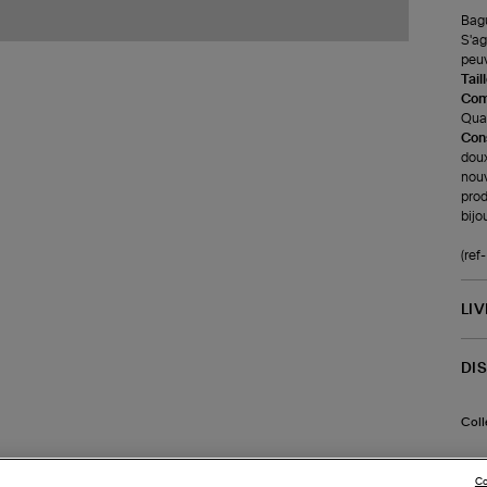
Bagu
S'ag
peuv
Tail
Com
Quar
Cons
doux
nouv
prod
bijo
(re
LI
DI
Coll
Co