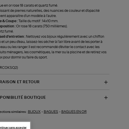
e en or rose 18 carats et quartz fumé.
issant de pierres naturelles, des nuances de couleur et d'opacité
ent apparaître d'un modèle à l'autre.
le & Coupe :
Taille du motif : 14x10 mm.
position :
Or rose 18 carats (750 millièmes).
tz fumé.
eil d'entretien :
Nettoyez vos bijoux régulièrement avec un chiffon
 et un peu d'eau, laissez-les sécher à l'air libre avant de les porter à
eau ou les ranger. Il est recommandé d'éviter le contact avec les
uits ménagers, les cosmétiques, la mer ou la piscine et de retirez vos
ux pour dormir ou faire du sport.
f-RCOKSQ2)
VRAISON ET RETOUR
SPONIBILITÉ BOUTIQUE
BIJOUX
-
BAGUES
-
BAGUES EN OR
ections similaires :
ntinuer sans accepter