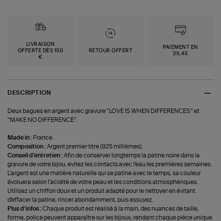
LIVRAISON
PAIEMENT EN
OFFERTE DÈS 150
RETOUR OFFERT
3X,4X
€
DESCRIPTION
Deux bagues en argent avec gravure "LOVE IS WHEN DIFFERENCES" et
"MAKE NO DIFFERENCE".
Made in :
France.
Composition :
Argent premier titre (925 millièmes).
Conseil d'entretien :
Afin de conserver longtemps la patine noire dans la
gravure de votre bijou, évitez les contacts avec l'eau les premières semaines.
L'argent est une matière naturelle qui se patine avec le temps, sa couleur
évoluera selon l’acidité de votre peau et les conditions atmosphériques.
Utilisez un chiffon doux et un produit adapté pour le nettoyer en évitant
d'effacer la patine, rincer abondamment, puis essuyez.
Plus d'infos :
Chaque produit est réalisé à la main, des nuances de taille,
forme, police peuvent apparaître sur les bijoux, rendant chaque pièce unique.