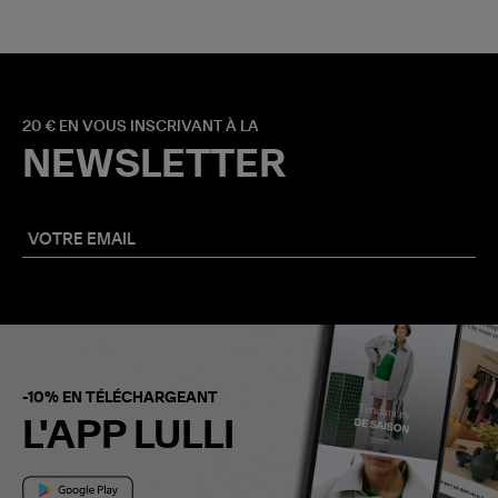
20 € EN VOUS INSCRIVANT À LA
NEWSLETTER
-10% EN TÉLÉCHARGEANT
L'APP LULLI