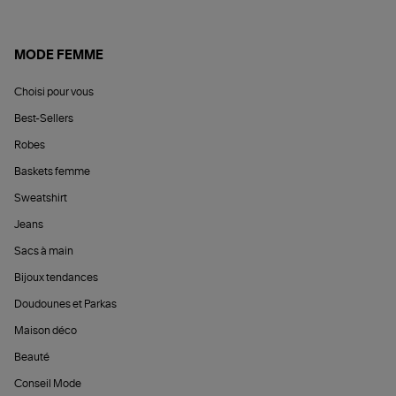
MODE FEMME
Choisi pour vous
Best-Sellers
Robes
Baskets femme
Sweatshirt
Jeans
Sacs à main
Bijoux tendances
Doudounes et Parkas
Maison déco
Beauté
Conseil Mode