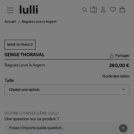
Aller au contenu principal
Accueil
Bagues Love Is Argent
MADE IN FRANCE
SERGE THORAVAL
Partager
Bagues
Bagues Love Is Argent
260,00 €
Love
Is
Guide des tailles
Argent
Taille
VOTRE CONSEILLÈRE LULLI
Une question sur ce produit ?