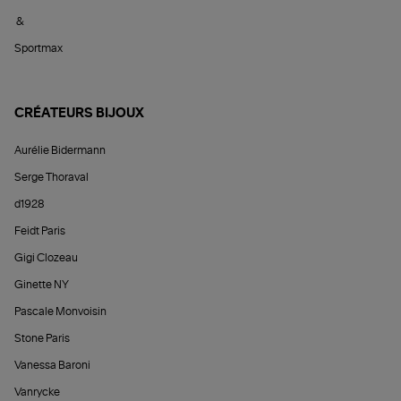
&
Sportmax
CRÉATEURS BIJOUX
Aurélie Bidermann
Serge Thoraval
d1928
Feidt Paris
Gigi Clozeau
Ginette NY
Pascale Monvoisin
Stone Paris
Vanessa Baroni
Vanrycke