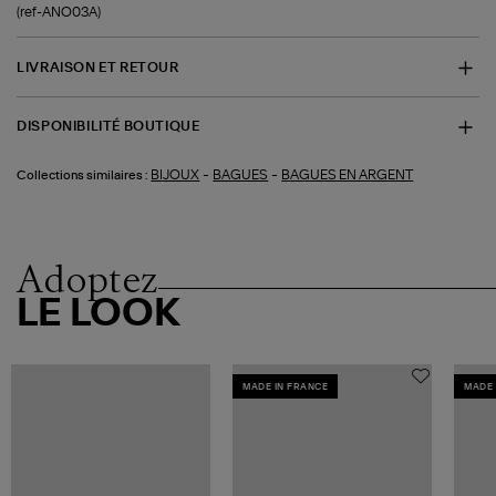
(ref-ANO03A)
LIVRAISON ET RETOUR
DISPONIBILITÉ BOUTIQUE
-
-
BIJOUX
BAGUES
BAGUES EN ARGENT
Collections similaires :
Adoptez
LE LOOK
MADE IN FRANCE
MADE 