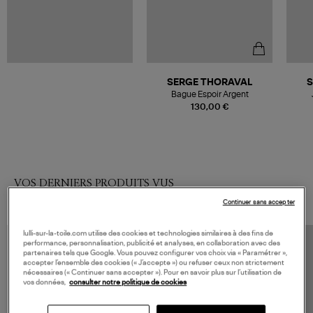
SERGE THORAVAL
S
Bague Espoir Argent
130,00 €
VOS DERNIERS PRODUITS VUS
Continuer sans accepter
lulli-sur-la-toile.com utilise des cookies et technologies similaires à des fins de
performance, personnalisation, publicité et analyses, en collaboration avec des
partenaires tels que Google. Vous pouvez configurer vos choix via « Paramétrer »,
accepter l’ensemble des cookies (« J’accepte ») ou refuser ceux non strictement
nécessaires (« Continuer sans accepter »). Pour en savoir plus sur l’utilisation de
vos données,
consulter notre politique de cookies