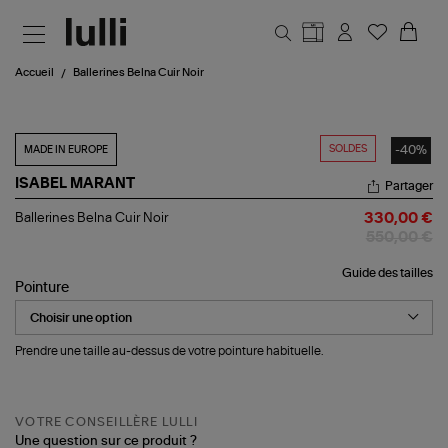
Aller au contenu principal
Accueil
Ballerines Belna Cuir Noir
SOLDES
-40%
MADE IN EUROPE
ISABEL MARANT
Partager
Ballerines
Ballerines Belna Cuir Noir
330,00 €
Belna
550,00 €
Cuir
Noir
Guide des tailles
Pointure
Prendre une taille au-dessus de votre pointure habituelle.
VOTRE CONSEILLÈRE LULLI
Une question sur ce produit ?