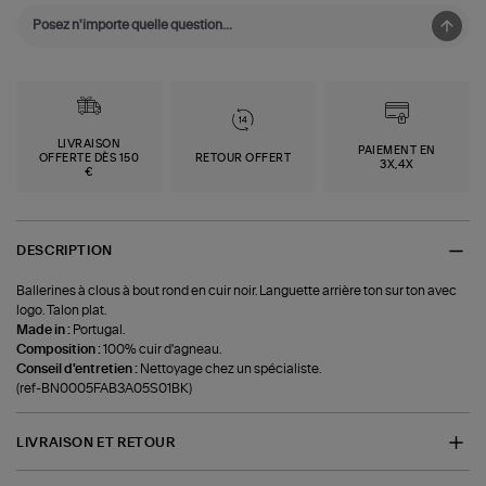
LIVRAISON
PAIEMENT EN
OFFERTE DÈS 150
RETOUR OFFERT
3X,4X
€
DESCRIPTION
Ballerines à clous à bout rond en cuir noir. Languette arrière ton sur ton avec
logo. Talon plat.
Made in :
Portugal.
Composition :
100% cuir d'agneau.
Conseil d'entretien :
Nettoyage chez un spécialiste.
(ref-BN0005FAB3A05S01BK)
LIVRAISON ET RETOUR