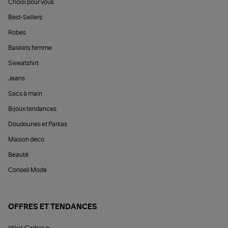
Choisi pour vous
Best-Sellers
Robes
Baskets femme
Sweatshirt
Jeans
Sacs à main
Bijoux tendances
Doudounes et Parkas
Maison déco
Beauté
Conseil Mode
OFFRES ET TENDANCES