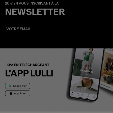
20 € EN VOUS INSCRIVANT À LA
NEWSLETTER
-10% EN TÉLÉCHARGEANT
L'APP LULLI