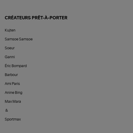
CRÉATEURS PRÊT-À-PORTER
Kujten
Samsoe Samsoe
Soeur
Ganni
Éric Bompard
Barbour
Ami Paris
Anine Bing
Max Mara
&
Sportmax