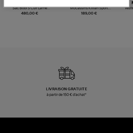
JEROME DREYFUSS
TORAL
Sac Bobi S Cuir Lamé
Mocassins Killian Sport
Veste
Champagne
Mousse
480,00 €
189,00 €
LIVRAISON GRATUITE
à partir de 150 € d'achat*