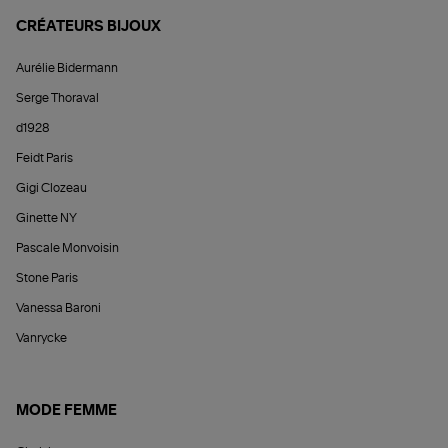
CRÉATEURS BIJOUX
Aurélie Bidermann
Serge Thoraval
d1928
Feidt Paris
Gigi Clozeau
Ginette NY
Pascale Monvoisin
Stone Paris
Vanessa Baroni
Vanrycke
MODE FEMME