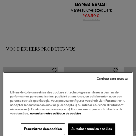
NORMA KAMALI
Manteau Oversized Dark
Heather Grey
263,50 €
527,00 €
VOS DERNIERS PRODUITS VUS
Continuer sans accepter
lulli-sur-la-toile.com utilise des cookies et technologies similaires à des fins de
performance, personnalisation, publicité et analyses, en collaboration avec des
partenaires tels que Google. Vous pouvez configurer vos choix via « Paramétrer »,
accepter l’ensemble des cookies (« J’accepte ») ou refuser ceux non strictement
nécessaires (« Continuer sans accepter »). Pour en savoir plus sur l’utilisation de
vos données,
consulter notre politique de cookies
Paramètres des cookies
Autoriser tous les cookies
NOUVELLE COLLECTION
N