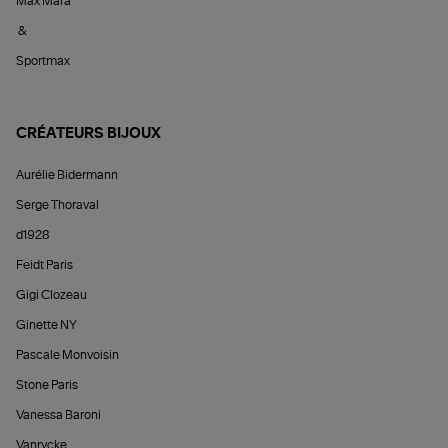
Max Mara
&
Sportmax
CRÉATEURS BIJOUX
Aurélie Bidermann
Serge Thoraval
d1928
Feidt Paris
Gigi Clozeau
Ginette NY
Pascale Monvoisin
Stone Paris
Vanessa Baroni
Vanrycke