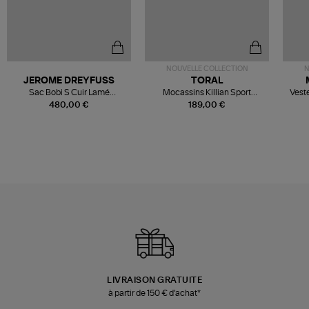
NOUVELLE COLLECTION
N
JEROME DREYFUSS
TORAL
Sac Bobi S Cuir Lamé
Mocassins Killian Sport
Veste
Champagne
Mousse
480,00 €
189,00 €
LIVRAISON GRATUITE
à partir de 150 € d'achat*