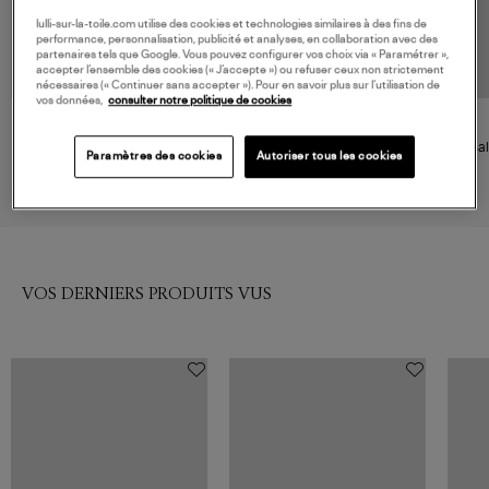
lulli-sur-la-toile.com utilise des cookies et technologies similaires à des fins de
performance, personnalisation, publicité et analyses, en collaboration avec des
partenaires tels que Google. Vous pouvez configurer vos choix via « Paramétrer »,
accepter l’ensemble des cookies (« J’accepte ») ou refuser ceux non strictement
nécessaires (« Continuer sans accepter »). Pour en savoir plus sur l’utilisation de
vos données,
consulter notre politique de cookies
FORTE_FORTE
A.P.C.
Ballerines Tulle Nero
Ballerines Swan Noir
Bal
Paramètres des cookies
Autoriser tous les cookies
B
375,00 €
210,00 €
VOS DERNIERS PRODUITS VUS