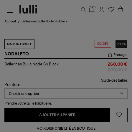
Aller au contenu principal
Accueil
Ballerines Bulla Node Sb Black
SOLDES
-50%
MADE IN EUROPE
NODALETO
Partager
Ballerines
Ballerines Bulla Node Sb Black
260,00 €
Bulla
520,00 €
Node
Sb
Guide des tailles
Black
Pointure
Prendre votre taille habituelle.
AJOUTER AU PANIER
VOIR DISPONIBILITÉ EN BOUTIQUE