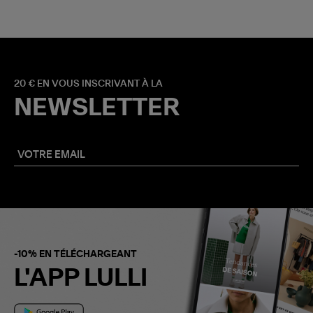
20 € EN VOUS INSCRIVANT À LA
NEWSLETTER
-10% EN TÉLÉCHARGEANT
L'APP LULLI