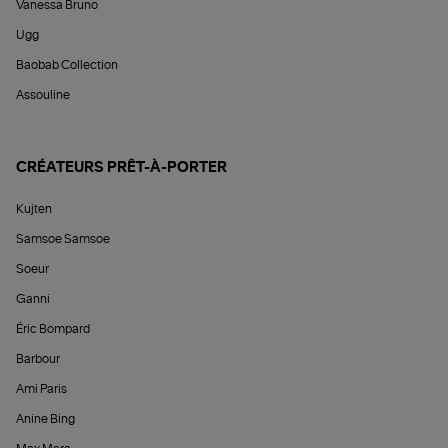
Vanessa Bruno
Ugg
Baobab Collection
Assouline
CRÉATEURS PRÊT-À-PORTER
Kujten
Samsoe Samsoe
Soeur
Ganni
Éric Bompard
Barbour
Ami Paris
Anine Bing