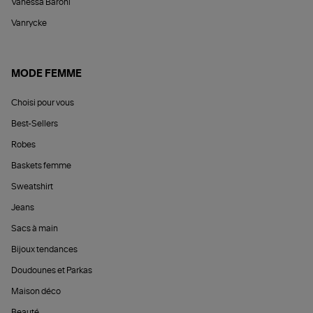
Vanessa Baroni
Vanrycke
MODE FEMME
Choisi pour vous
Best-Sellers
Robes
Baskets femme
Sweatshirt
Jeans
Sacs à main
Bijoux tendances
Doudounes et Parkas
Maison déco
Beauté