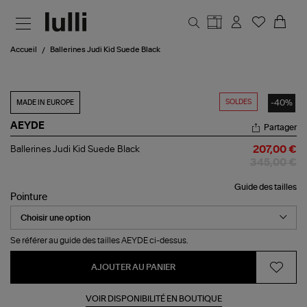
Aller au contenu principal
Accueil
Ballerines Judi Kid Suede Black
SOLDES
-40%
MADE IN EUROPE
AEYDE
Partager
Ballerines
Ballerines Judi Kid Suede Black
207,00 €
Judi
345,00 €
Kid
Suede
Guide des tailles
Black
Pointure
Se référer au guide des tailles AEYDE ci-dessus.
AJOUTER AU PANIER
VOIR DISPONIBILITÉ EN BOUTIQUE