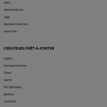
Autry
Vanessa Bruno
Ugg
Baobab Collection
Assouline
CRÉATEURS PRÊT-À-PORTER
Kujten
Samsoe Samsoe
Soeur
Ganni
Éric Bompard
Barbour
Ami Paris