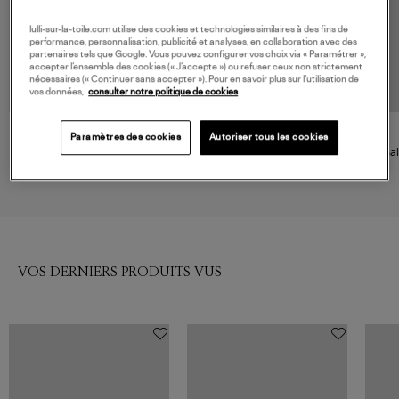
lulli-sur-la-toile.com utilise des cookies et technologies similaires à des fins de
performance, personnalisation, publicité et analyses, en collaboration avec des
partenaires tels que Google. Vous pouvez configurer vos choix via « Paramétrer »,
accepter l’ensemble des cookies (« J’accepte ») ou refuser ceux non strictement
nécessaires (« Continuer sans accepter »). Pour en savoir plus sur l’utilisation de
vos données,
consulter notre politique de cookies
A.P.C.
FORTE_FORTE
Paramètres des cookies
Autoriser tous les cookies
Ballerines Swan Noir
Ballerines Tulle Nero
Bal
B
210,00 €
375,00 €
VOS DERNIERS PRODUITS VUS