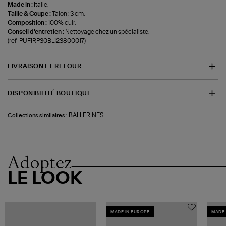
Made in :
Italie.
Taille & Coupe :
Talon : 3 cm.
Composition :
100% cuir.
Conseil d'entretien :
Nettoyage chez un spécialiste.
(ref-PUFIRP30BL123800017)
LIVRAISON ET RETOUR
DISPONIBILITÉ BOUTIQUE
BALLERINES
Collections similaires :
Adoptez
LE LOOK
MADE IN EUROPE
MADE 