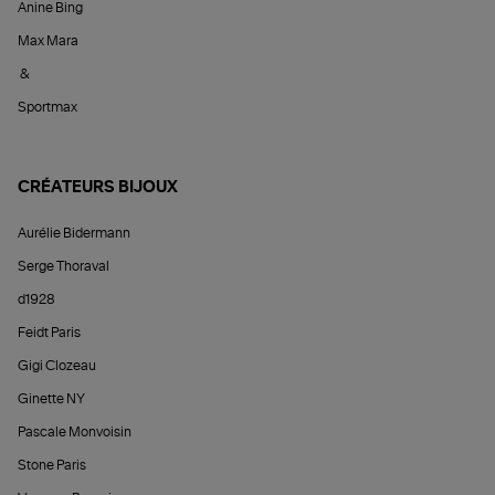
Anine Bing
Max Mara
&
Sportmax
CRÉATEURS BIJOUX
Aurélie Bidermann
Serge Thoraval
d1928
Feidt Paris
Gigi Clozeau
Ginette NY
Pascale Monvoisin
Stone Paris