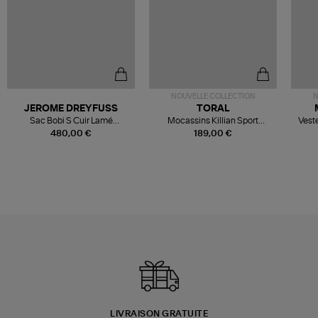
NOUVELLE COLLECTION
N
JEROME DREYFUSS
TORAL
Sac Bobi S Cuir Lamé
Mocassins Killian Sport
Veste
Champagne
Mousse
480,00 €
189,00 €
LIVRAISON GRATUITE