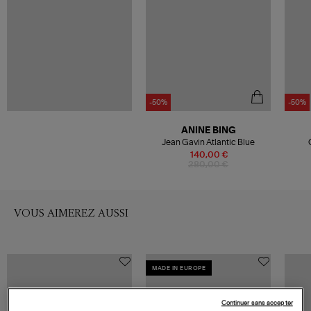
-50%
-50%
ANINE BING
Jean Gavin Atlantic Blue
140,00 €
280,00 €
VOUS AIMEREZ AUSSI
MADE IN EUROPE
Continuer sans accepter