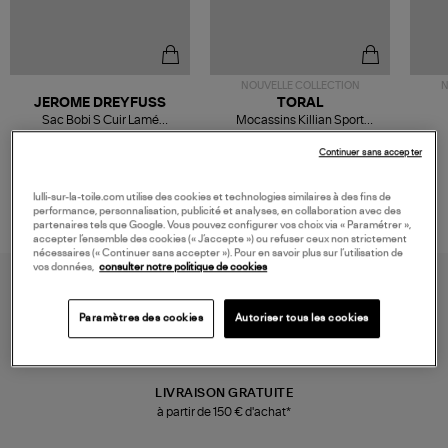
NOUVELLE COLLECTION
N
JEROME DREYFUSS
TORAL
Sac Bobi S Cuir Lamé
Mocassins Killian Sport
Champagne
Mousse
480,00 €
189,00 €
Continuer sans accepter
lulli-sur-la-toile.com utilise des cookies et technologies similaires à des fins de
performance, personnalisation, publicité et analyses, en collaboration avec des
partenaires tels que Google. Vous pouvez configurer vos choix via « Paramétrer »,
accepter l’ensemble des cookies (« J’accepte ») ou refuser ceux non strictement
nécessaires (« Continuer sans accepter »). Pour en savoir plus sur l’utilisation de
vos données,
consulter notre politique de cookies
Paramètres des cookies
Autoriser tous les cookies
LIVRAISON GRATUITE
à partir de 150 € d'achat*