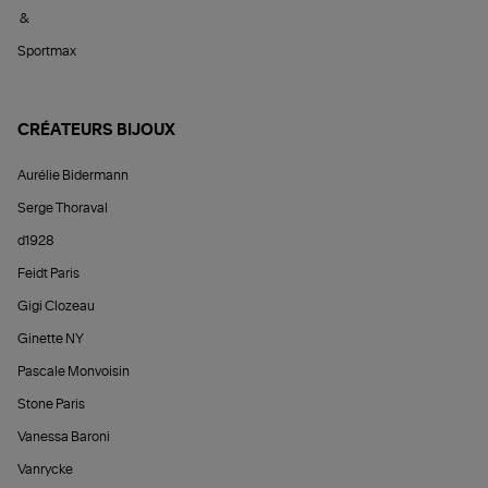
&
Sportmax
CRÉATEURS BIJOUX
Aurélie Bidermann
Serge Thoraval
d1928
Feidt Paris
Gigi Clozeau
Ginette NY
Pascale Monvoisin
Stone Paris
Vanessa Baroni
Vanrycke