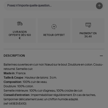
LIVRAISON
PAIEMENT EN
OFFERTE DÈS 150
RETOUR OFFERT
3X,4X
€
DESCRIPTION
Ballerines ouvertes en cuir noir. Nœud sur le bout. Doublure en coton. Cousu-
retourné. Semelle cuir.
Made in :
France.
Taille & Coupe :
Hauteur de talons : 3 cm.
Composition :
100% cuir de veau.
Doublure : 100% coton.
Semelle intérieure : 100% cuir d'agneau, 100% croûte de cuir.
Conseil d'entretien :
Imperméabiliser régulièrement. En cas de taches,
tamponner délicatement avec un chiffon humide adapté.
(ref-V4183VE410)