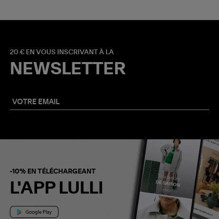
20 € EN VOUS INSCRIVANT À LA
NEWSLETTER
-10% EN TÉLÉCHARGEANT
L'APP LULLI