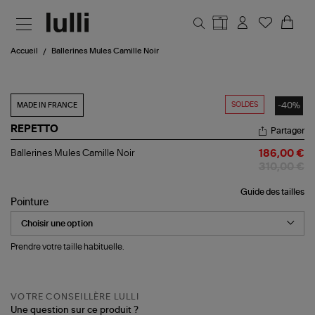
Aller au contenu principal
Accueil
Ballerines Mules Camille Noir
SOLDES
-40%
MADE IN FRANCE
REPETTO
Partager
Ballerines
Ballerines Mules Camille Noir
186,00 €
Mules
310,00 €
Camille
Noir
Guide des tailles
Pointure
Prendre votre taille habituelle.
VOTRE CONSEILLÈRE LULLI
Une question sur ce produit ?