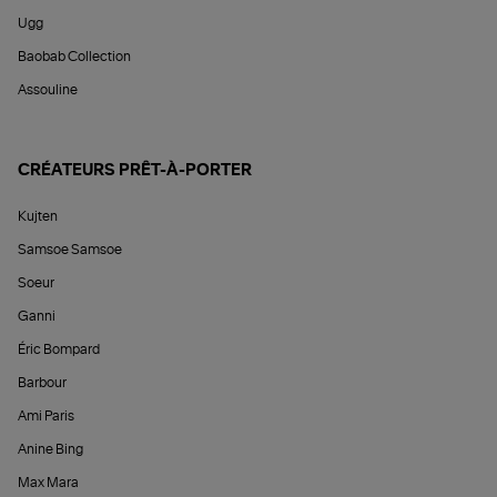
Ugg
Baobab Collection
Assouline
CRÉATEURS PRÊT-À-PORTER
Kujten
Samsoe Samsoe
Soeur
Ganni
Éric Bompard
Barbour
Ami Paris
Anine Bing
Max Mara