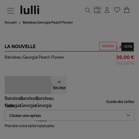
Aller au contenu principal
Accueil
Bandeau Georgia Peach Flower
SOLDES
-40%
LA NOUVELLE
Partager
Bandeau
Bandeau Georgia Peach Flower
36,00 €
Georgia
60,00 €
Peach
Flower
+
1
Voir plus
Guide des tailles
Taille
Prendre votre taille habituelle.