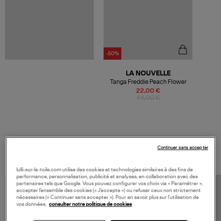
-50%
LA NOUVELLE
Tanga Freddie Peach Flower
22,00 €
44,00 €
VOS DERNIERS PRODUITS VUS
Continuer sans accepter
lulli-sur-la-toile.com utilise des cookies et technologies similaires à des fins de
performance, personnalisation, publicité et analyses, en collaboration avec des
partenaires tels que Google. Vous pouvez configurer vos choix via « Paramétrer »,
accepter l’ensemble des cookies (« J’accepte ») ou refuser ceux non strictement
nécessaires (« Continuer sans accepter »). Pour en savoir plus sur l’utilisation de
vos données,
consulter notre politique de cookies