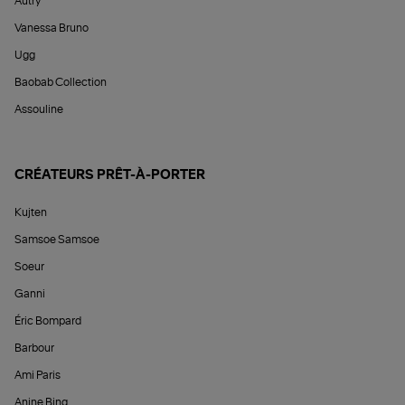
Autry
Vanessa Bruno
Ugg
Baobab Collection
Assouline
CRÉATEURS PRÊT-À-PORTER
Kujten
Samsoe Samsoe
Soeur
Ganni
Éric Bompard
Barbour
Ami Paris
Anine Bing