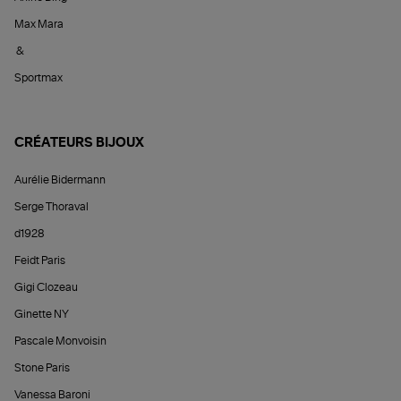
Max Mara
&
Sportmax
CRÉATEURS BIJOUX
Aurélie Bidermann
Serge Thoraval
d1928
Feidt Paris
Gigi Clozeau
Ginette NY
Pascale Monvoisin
Stone Paris
Vanessa Baroni