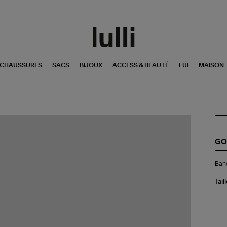
CHAUSSURES
SACS
BIJOUX
ACCESS & BEAUTÉ
LUI
MAISON
GO
Ba
Band
Uni
Jo
Soi
Tail
Bo