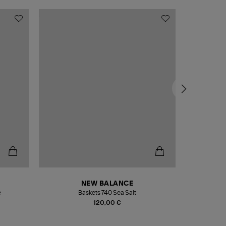
NEW BALANCE
e
Baskets 740 Sea Salt
Veste
120,00 €