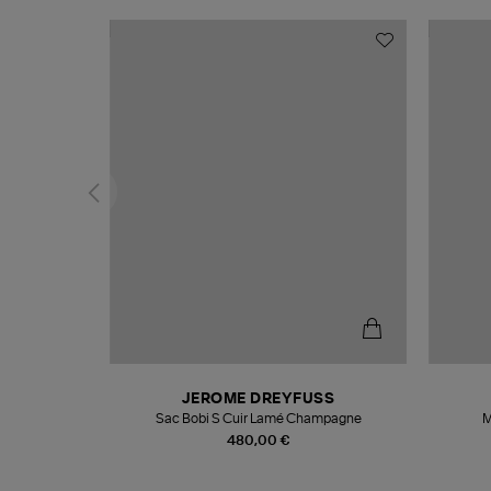
N
JEROME DREYFUSS
te
Sac Bobi S Cuir Lamé Champagne
M
480,00 €