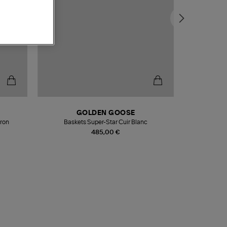
GOLDEN GOOSE
rron
Baskets Super-Star Cuir Blanc
485,00 €