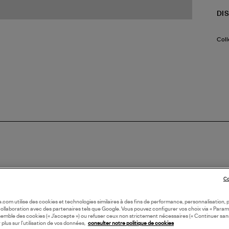
DI
Coll
N FRANCE
Co
oile.com utilise des cookies et technologies similaires à des fins de performance, personnalisation, p
collaboration avec des partenaires tels que Google. Vous pouvez configurer vos choix via « Param
semble des cookies (« J’accepte ») ou refuser ceux non strictement nécessaires (« Continuer san
 plus sur l’utilisation de vos données,
consulter notre politique de cookies