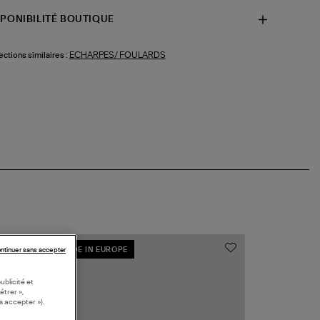
SPONIBILITÉ BOUTIQUE
ECHARPES/ FOULARDS
ections similaires :
MADE IN EUROPE
MADE IN EUR
ntinuer sans accepter
ublicité et
étrer »,
s accepter »).