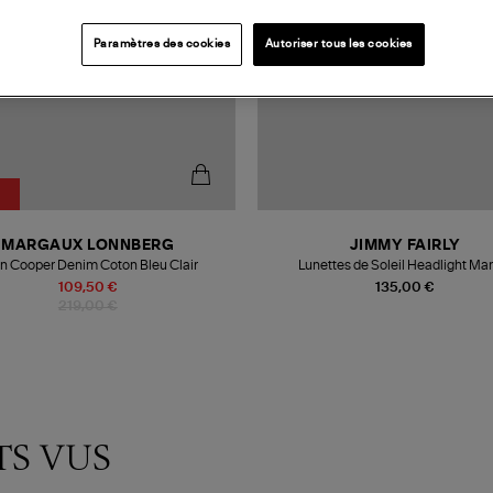
Paramètres des cookies
Autoriser tous les cookies
MARGAUX LONNBERG
JIMMY FAIRLY
n Cooper Denim Coton Bleu Clair
Lunettes de Soleil Headlight Ma
109,50 €
135,00 €
219,00 €
TS VUS