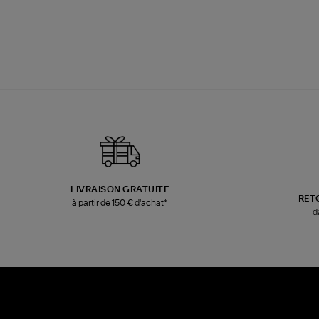
LIVRAISON GRATUITE
RET
à partir de 150 € d'achat*
d