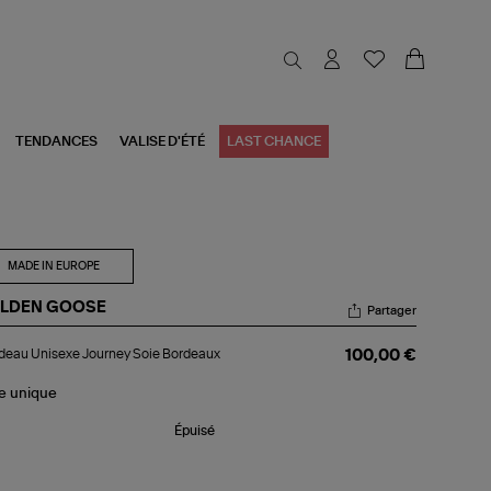
TENDANCES
VALISE D'ÉTÉ
LAST CHANCE
MADE IN EUROPE
LDEN GOOSE
Partager
ndeau
eau Unisexe Journey Soie Bordeaux
100,00 €
sexe
urney
e
le
unique
rdeaux
Épuisé