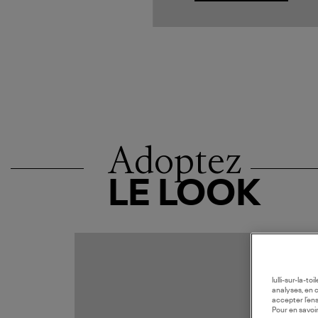
Adoptez
LE LOOK
MADE I
lulli-sur-la-t
analyses, en 
accepter l’en
Pour en savoir