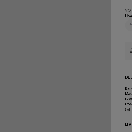
VOT
Une
DE
Band
Made
Com
Cons
(re
LI