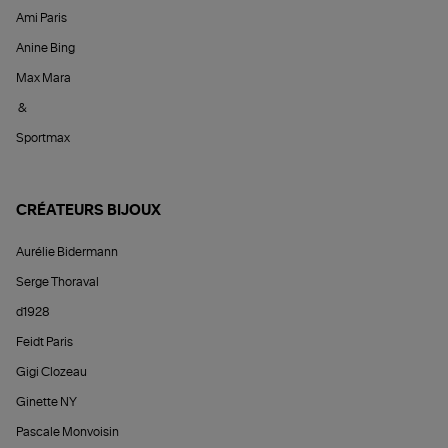
Ami Paris
Anine Bing
Max Mara
&
Sportmax
CRÉATEURS BIJOUX
Aurélie Bidermann
Serge Thoraval
d1928
Feidt Paris
Gigi Clozeau
Ginette NY
Pascale Monvoisin