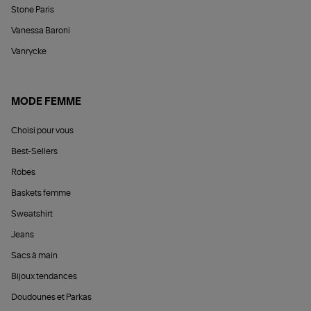
Stone Paris
Vanessa Baroni
Vanrycke
MODE FEMME
Choisi pour vous
Best-Sellers
Robes
Baskets femme
Sweatshirt
Jeans
Sacs à main
Bijoux tendances
Doudounes et Parkas