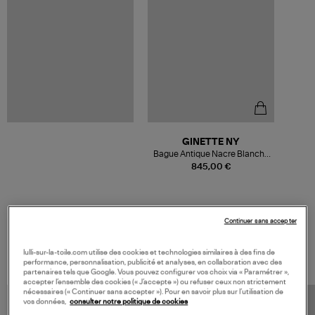
GINETTE NY
Bague Antique Nacre Blanche
Or Rose
845,00 €
Continuer sans accepter
VOS DERNIERS PRODUITS VUS
lulli-sur-la-toile.com utilise des cookies et technologies similaires à des fins de
performance, personnalisation, publicité et analyses, en collaboration avec des
partenaires tels que Google. Vous pouvez configurer vos choix via « Paramétrer »,
accepter l’ensemble des cookies (« J’accepte ») ou refuser ceux non strictement
nécessaires (« Continuer sans accepter »). Pour en savoir plus sur l’utilisation de
vos données,
consulter notre politique de cookies