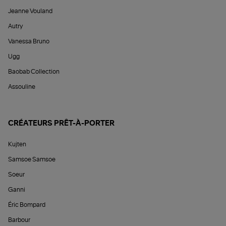
Jeanne Vouland
Autry
Vanessa Bruno
Ugg
Baobab Collection
Assouline
CRÉATEURS PRÊT-À-PORTER
Kujten
Samsoe Samsoe
Soeur
Ganni
Éric Bompard
Barbour