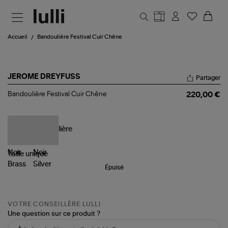
Aller au contenu principal
Accueil
Bandoulière Festival Cuir Chêne
JEROME DREYFUSS
Partager
Bandoulière
Bandoulière Festival Cuir Chêne
220,00 €
Festival
Cuir
Chêne
Taille
unique
Épuisé
VOTRE CONSEILLÈRE LULLI
Une question sur ce produit ?