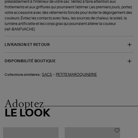
préalablement à l'intérieur de votre sac. Veillez à faire attention aux
frottements et aux griffures qui pourraient l'abîmer. Les premiers jours, portez
votre accessoire avec des vêtements foncés pour éviter le dégorgement des
couleurs. Évitez les contacts avec l'eau, les sources de chaleur, le soleil, la
lumière artificielle et les corps gras qui pourraient altérer la couleur.
(ref-BANFVACHE)
LIVRAISON ET RETOUR
DISPONIBILITÉ BOUTIQUE
-
SACS
PETITE MAROQUINERIE
Collections similaires :
Adoptez
LE LOOK