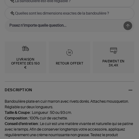
La bandoulière est-elle réglable ?
Quelles sont les dimensions exactes de la bandoulière ?
LIVRAISON
PAIEMENT EN
OFFERTE DÈS 150
RETOUR OFFERT
3X,4X
€
DESCRIPTION
Bandoulière plate en cuir marron avec rivets dorés. Attaches mousqueton.
Réglable sur deux longueurs.
Taille & Coupe :
Longueur : 50 ou 93 cm.
Composition :
100% cuir de vachette.
Conseil d'entretien :
Le cuir est une matière vivante et naturelle qui se patine
avec le temps. Afin de conserver longtemps votre accessoire, appliquez
régulièrement une crème nourrissante non grasse. Testez le produit