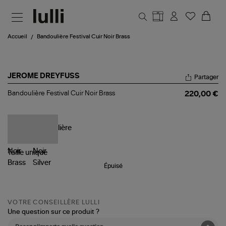
Aller au contenu principal
Accueil
Bandoulière Festival Cuir Noir Brass
JEROME DREYFUSS
Partager
Bandoulière
Bandoulière Festival Cuir Noir Brass
220,00 €
Festival
Cuir
Noir
Brass
Taille
unique
Épuisé
VOTRE CONSEILLÈRE LULLI
Une question sur ce produit ?