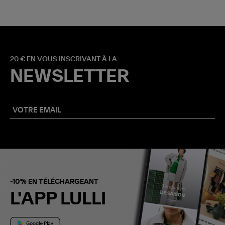
20 € EN VOUS INSCRIVANT À LA
NEWSLETTER
-10% EN TÉLÉCHARGEANT
L'APP LULLI