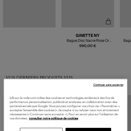
GINETTE NY
Bague Disc Nacre Rose Or
Bagu
Rose
990,00 €
VOS DERNIERS PRODUITS VUS
Continuer sans accepter
lulli-sur-la-toile.com utilise des cookies et technologies similaires à des fins de
performance, personnalisation, publicité et analyses, en collaboration avec des
partenaires tels que Google. Vous pouvez configurer vos choix via « Paramétrer »,
accepter l’ensemble des cookies (« J’accepte ») ou refuser ceux non strictement
nécessaires (« Continuer sans accepter »). Pour en savoir plus sur l’utilisation de
vos données,
consulter notre politique de cookies