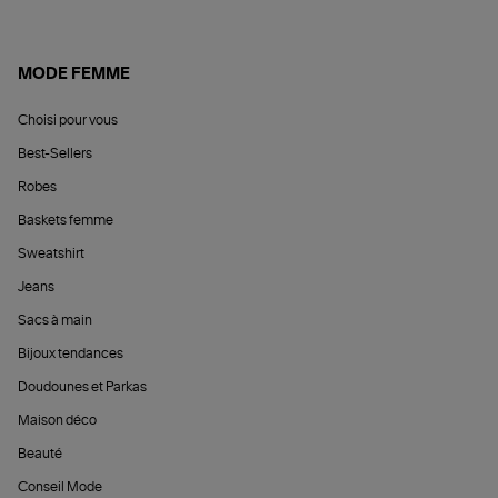
MODE FEMME
Choisi pour vous
Best-Sellers
Robes
Baskets femme
Sweatshirt
Jeans
Sacs à main
Bijoux tendances
Doudounes et Parkas
Maison déco
Beauté
Conseil Mode