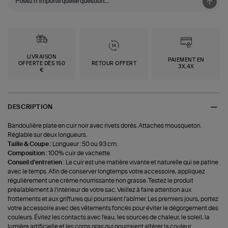
LIVRAISON
PAIEMENT EN
OFFERTE DÈS 150
RETOUR OFFERT
3X,4X
€
DESCRIPTION
Bandoulière plate en cuir noir avec rivets dorés. Attaches mousqueton.
Réglable sur deux longueurs.
Taille & Coupe :
Longueur : 50 ou 93 cm.
Composition :
100% cuir de vachette.
Conseil d'entretien :
Le cuir est une matière vivante et naturelle qui se patine
avec le temps. Afin de conserver longtemps votre accessoire, appliquez
régulièrement une crème nourrissante non grasse. Testez le produit
préalablement à l'intérieur de votre sac. Veillez à faire attention aux
frottements et aux griffures qui pourraient l'abîmer. Les premiers jours, portez
votre accessoire avec des vêtements foncés pour éviter le dégorgement des
couleurs. Évitez les contacts avec l'eau, les sources de chaleur, le soleil, la
lumière artificielle et les corps gras qui pourraient altérer la couleur.