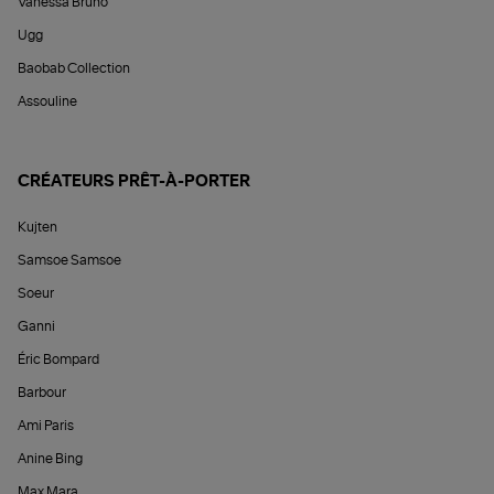
Vanessa Bruno
Ugg
Baobab Collection
Assouline
CRÉATEURS PRÊT-À-PORTER
Kujten
Samsoe Samsoe
Soeur
Ganni
Éric Bompard
Barbour
Ami Paris
Anine Bing
Max Mara