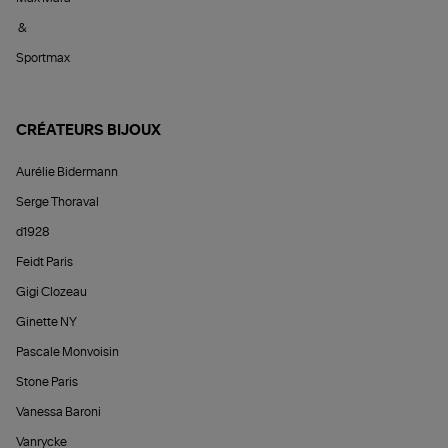
&
Sportmax
CRÉATEURS BIJOUX
Aurélie Bidermann
Serge Thoraval
d1928
Feidt Paris
Gigi Clozeau
Ginette NY
Pascale Monvoisin
Stone Paris
Vanessa Baroni
Vanrycke