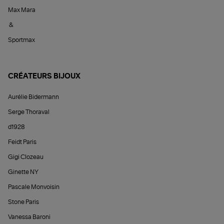
Max Mara
&
Sportmax
CRÉATEURS BIJOUX
Aurélie Bidermann
Serge Thoraval
d1928
Feidt Paris
Gigi Clozeau
Ginette NY
Pascale Monvoisin
Stone Paris
Vanessa Baroni