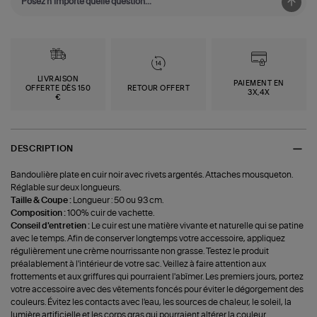
LIVRAISON
PAIEMENT EN
OFFERTE DÈS 150
RETOUR OFFERT
3X,4X
€
DESCRIPTION
Bandoulière plate en cuir noir avec rivets argentés. Attaches mousqueton.
Réglable sur deux longueurs.
Taille & Coupe :
Longueur : 50 ou 93 cm.
Composition :
100% cuir de vachette.
Conseil d'entretien :
Le cuir est une matière vivante et naturelle qui se patine
avec le temps. Afin de conserver longtemps votre accessoire, appliquez
régulièrement une crème nourrissante non grasse. Testez le produit
préalablement à l'intérieur de votre sac. Veillez à faire attention aux
frottements et aux griffures qui pourraient l'abîmer. Les premiers jours, portez
votre accessoire avec des vêtements foncés pour éviter le dégorgement des
couleurs. Évitez les contacts avec l'eau, les sources de chaleur, le soleil, la
lumière artificielle et les corps gras qui pourraient altérer la couleur.