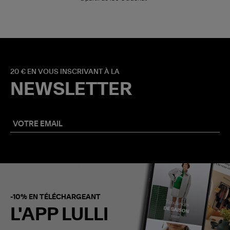
20 € EN VOUS INSCRIVANT À LA
NEWSLETTER
-10% EN TÉLÉCHARGEANT
L'APP LULLI