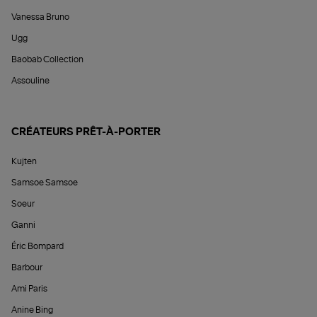
Vanessa Bruno
Ugg
Baobab Collection
Assouline
CRÉATEURS PRÊT-À-PORTER
Kujten
Samsoe Samsoe
Soeur
Ganni
Éric Bompard
Barbour
Ami Paris
Anine Bing