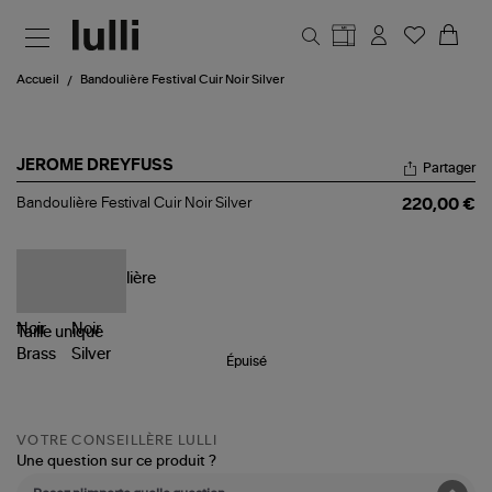
Aller au contenu principal
Accueil
Bandoulière Festival Cuir Noir Silver
JEROME DREYFUSS
Partager
Bandoulière
Bandoulière Festival Cuir Noir Silver
220,00 €
Festival
Cuir
Noir
Silver
Taille
unique
Épuisé
VOTRE CONSEILLÈRE LULLI
Une question sur ce produit ?