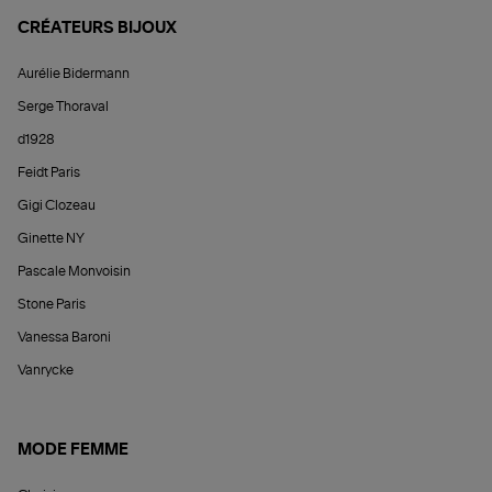
CRÉATEURS BIJOUX
Aurélie Bidermann
Serge Thoraval
d1928
Feidt Paris
Gigi Clozeau
Ginette NY
Pascale Monvoisin
Stone Paris
Vanessa Baroni
Vanrycke
MODE FEMME