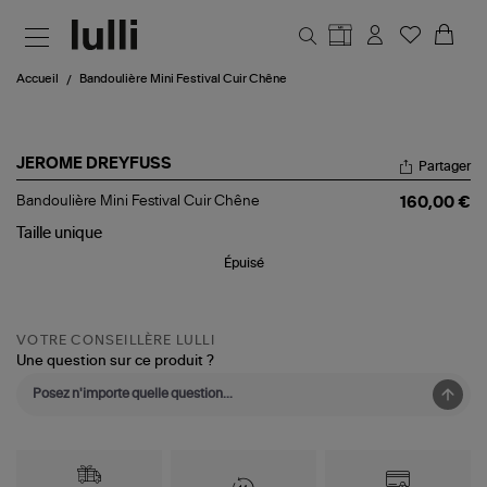
Aller au contenu principal
Accueil
Bandoulière Mini Festival Cuir Chêne
JEROME DREYFUSS
Partager
Bandoulière
Bandoulière Mini Festival Cuir Chêne
160,00 €
Mini
Festival
Taille
unique
Cuir
Épuisé
Chêne
VOTRE CONSEILLÈRE LULLI
Une question sur ce produit ?