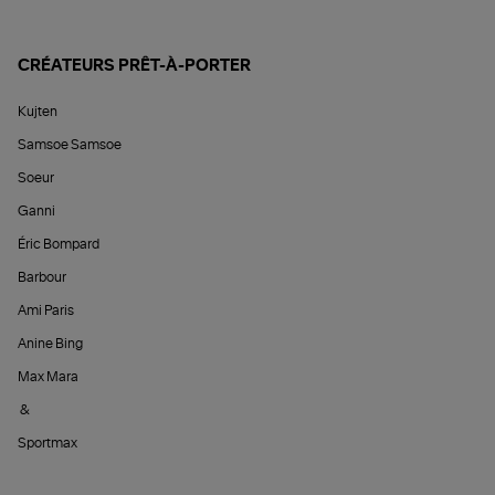
CRÉATEURS PRÊT-À-PORTER
Kujten
Samsoe Samsoe
Soeur
Ganni
Éric Bompard
Barbour
Ami Paris
Anine Bing
Max Mara
&
Sportmax