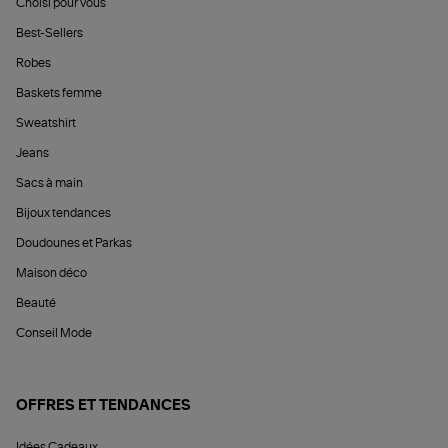
Choisi pour vous
Best-Sellers
Robes
Baskets femme
Sweatshirt
Jeans
Sacs à main
Bijoux tendances
Doudounes et Parkas
Maison déco
Beauté
Conseil Mode
OFFRES ET TENDANCES
Idées Cadeaux