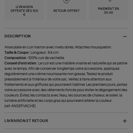
LIVRAISON
PAIEMENT EN
OFFERTE DÈS 150
RETOUR OFFERT
3X,4X
€
DESCRIPTION
Anse plate en cuir marron avec rivets dorés. Attaches mousqueton.
Taille & Coupe :
Longueur : 64 cm.
Composition :
100% cuir de vachette.
Conseil d'entretien :
Le cuir est une matière vivante et naturelle qui se patine
avec le temps. Afin de conserver longtemps votre accessoire, appliquez
régulièrement une crème nourrissante non grasse. Testez le produit
préalablement à l'intérieur de votre sac. Veillez à faire attention aux
frottements et aux griffures qui pourraient l'abîmer. Les premiers jours, portez
votre accessoire avec des vêtements foncés pour éviter le dégorgement des
couleurs. Évitez les contacts avec l'eau, les sources de chaleur, le soleil, la
lumière artificielle et les corps gras qui pourraient altérer la couleur.
(ref-ANSEFVACHE)
LIVRAISON ET RETOUR