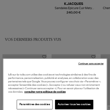
K.JACQUES
Sandales Epicure Cuir Metyl
Chem
Bronze
240,00 €
VOS DERNIERS PRODUITS VUS
Continuer sans accepter
lulli-sur-la-toile.com utilise des cookies et technologies similaires à des fins de
performance, personnalisation, publicité et analyses, en collaboration avec des
partenaires tels que Google. Vous pouvez configurer vos choix via « Paramétrer »,
accepter l’ensemble des cookies (« J’accepte ») ou refuser ceux non strictement
nécessaires (« Continuer sans accepter »). Pour en savoir plus sur l’utilisation de
vos données,
consulter notre politique de cookies
Paramètres des cookies
Autoriser tous les cookies
NOUVELLE COLLECTION
N