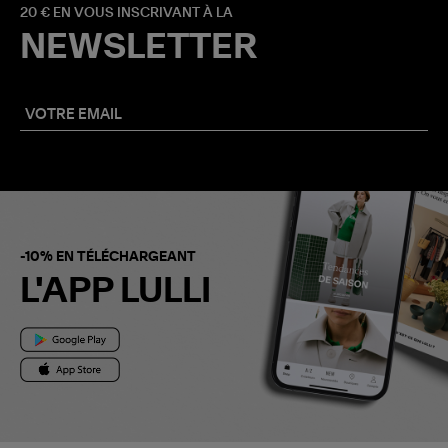
20 € EN VOUS INSCRIVANT À LA
NEWSLETTER
-10% EN TÉLÉCHARGEANT
L'APP LULLI