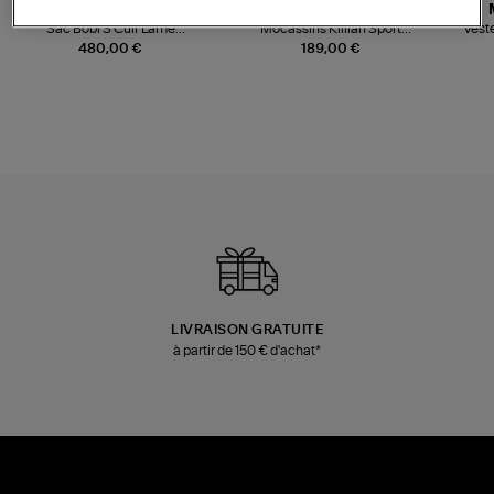
JEROME DREYFUSS
TORAL
Sac Bobi S Cuir Lamé
Mocassins Killian Sport
Veste
Champagne
Mousse
480,00 €
189,00 €
LIVRAISON GRATUITE
à partir de 150 € d'achat*