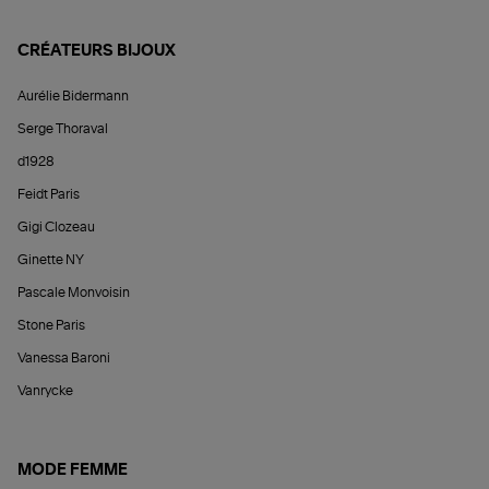
CRÉATEURS BIJOUX
Aurélie Bidermann
Serge Thoraval
d1928
Feidt Paris
Gigi Clozeau
Ginette NY
Pascale Monvoisin
Stone Paris
Vanessa Baroni
Vanrycke
MODE FEMME