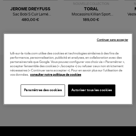
NOUVELLE COLLECTION
N
JEROME DREYFUSS
TORAL
Sac Bobi S Cuir Lamé
Mocassins Killian Sport
Veste
Champagne
Mousse
480,00 €
189,00 €
Continuer sans accepter
lulli-sur-la-toile.com utilise des cookies et technologies similaires à des fins de
performance, personnalisation, publicité et analyses, en collaboration avec des
partenaires tels que Google. Vous pouvez configurer vos choix via « Paramétrer »,
accepter l’ensemble des cookies (« J’accepte ») ou refuser ceux non strictement
nécessaires (« Continuer sans accepter »). Pour en savoir plus sur l’utilisation de
vos données,
consulter notre politique de cookies
Paramètres des cookies
Autoriser tous les cookies
LIVRAISON GRATUITE
à partir de 150 € d'achat*