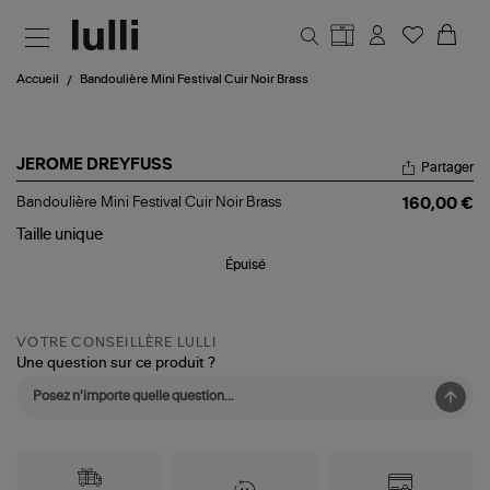
Aller au contenu principal
Accueil
Bandoulière Mini Festival Cuir Noir Brass
JEROME DREYFUSS
Partager
Bandoulière
Bandoulière Mini Festival Cuir Noir Brass
160,00 €
Mini
Festival
Taille
unique
Cuir
Épuisé
Noir
Brass
VOTRE CONSEILLÈRE LULLI
Une question sur ce produit ?