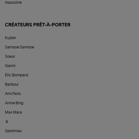
Assouline
CRÉATEURS PRÊT-À-PORTER
Kujten
Samsoe Samsoe
Soeur
Ganni
Éric Bompard
Barbour
Ami Paris
Anine Bing
Max Mara
&
Sportmax