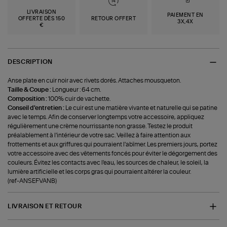
LIVRAISON
PAIEMENT EN
OFFERTE DÈS 150
RETOUR OFFERT
3X,4X
€
DESCRIPTION
Anse plate en cuir noir avec rivets dorés. Attaches mousqueton.
Taille & Coupe :
Longueur : 64 cm.
Composition :
100% cuir de vachette.
Conseil d'entretien :
Le cuir est une matière vivante et naturelle qui se patine
avec le temps. Afin de conserver longtemps votre accessoire, appliquez
régulièrement une crème nourrissante non grasse. Testez le produit
préalablement à l'intérieur de votre sac. Veillez à faire attention aux
frottements et aux griffures qui pourraient l'abîmer. Les premiers jours, portez
votre accessoire avec des vêtements foncés pour éviter le dégorgement des
couleurs. Évitez les contacts avec l'eau, les sources de chaleur, le soleil, la
lumière artificielle et les corps gras qui pourraient altérer la couleur.
(ref-ANSEFVANB)
LIVRAISON ET RETOUR