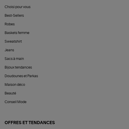
Choisi pour vous
Best-Sellers
Robes
Baskets femme
Sweatshirt
Jeans
Sacs à main
Bijoux tendances
Doudounes et Parkas
Maison déco
Beauté
Conseil Mode
OFFRES ET TENDANCES