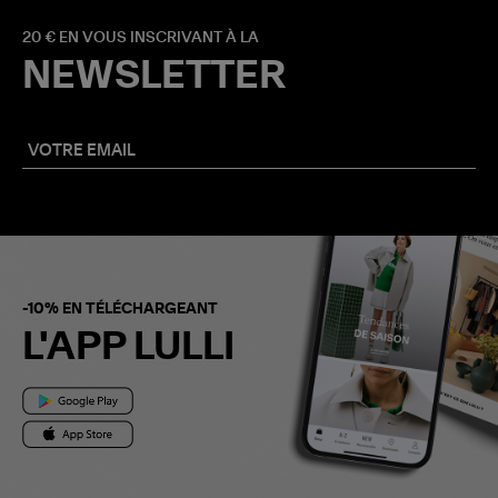
20 € EN VOUS INSCRIVANT À LA
NEWSLETTER
-10% EN TÉLÉCHARGEANT
L'APP LULLI