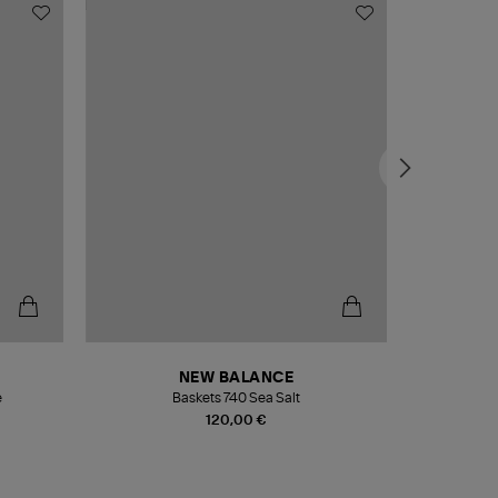
NEW BALANCE
e
Baskets 740 Sea Salt
Veste
120,00 €