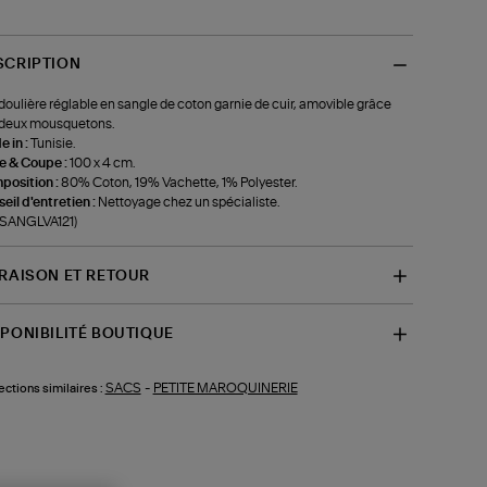
SCRIPTION
oulière réglable en sangle de coton garnie de cuir, amovible grâce
 deux mousquetons.
 in :
Tunisie.
le & Coupe :
100 x 4 cm.
position :
80% Coton, 19% Vachette, 1% Polyester.
eil d'entretien :
Nettoyage chez un spécialiste.
-SANGLVA121)
VRAISON ET RETOUR
SPONIBILITÉ BOUTIQUE
SACS
-
PETITE MAROQUINERIE
ections similaires :