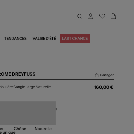
TENDANCES
VALISE D'ÉTÉ
LAST CHANCE
ROME DREYFUSS
Partager
doulière
oulière Sangle Large Naturelle
160,00 €
ngle
ge
urelle
le
unique