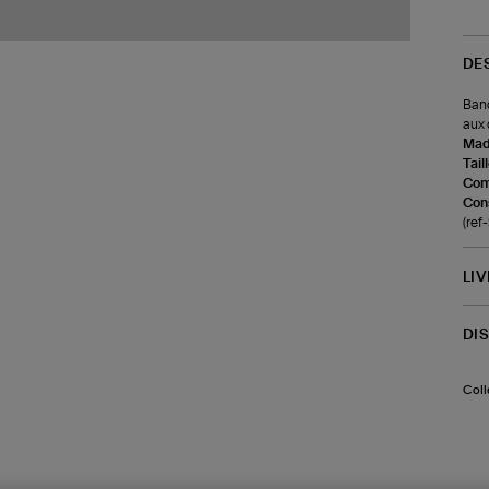
DE
Band
aux
Made
Tail
Com
Cons
(ref
LI
DI
Coll