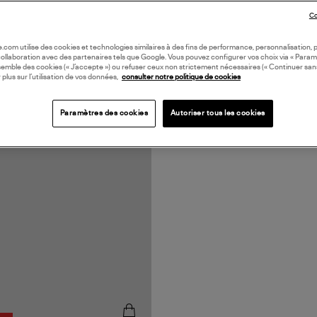
Co
oile.com utilise des cookies et technologies similaires à des fins de performance, personnalisation, p
collaboration avec des partenaires tels que Google. Vous pouvez configurer vos choix via « Param
semble des cookies (« J’accepte ») ou refuser ceux non strictement nécessaires (« Continuer san
 plus sur l’utilisation de vos données,
consulter notre politique de cookies
Paramètres des cookies
Autoriser tous les cookies