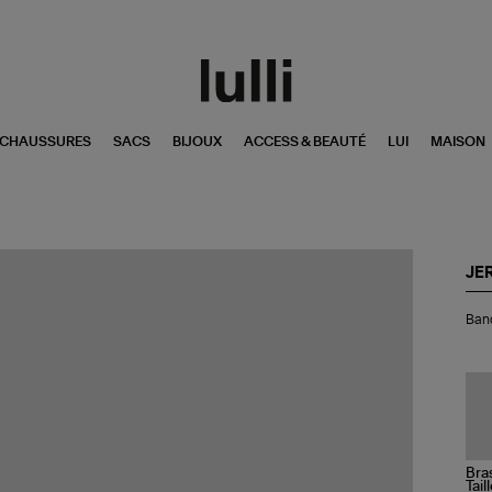
CHAUSSURES
SACS
BIJOUX
ACCESS & BEAUTÉ
LUI
MAISON
JE
Ban
Band
Sa
Lar
Nat
Tail