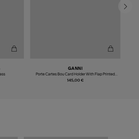
S
GANNI
rass
Porte Cartes Bou Card Holder With Flap Printed
Grained Almond Milk
145,00 €