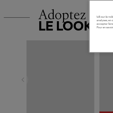
Adoptez
lulli-sur-la-t
analyses, en 
LE LOOK
accepter l’en
Pour en savoir