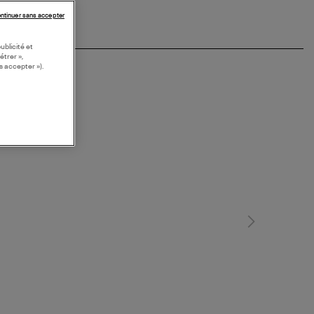
ntinuer sans accepter
ublicité et
étrer »,
s accepter »).