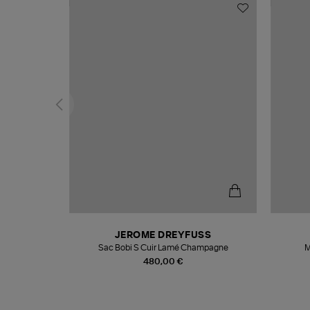
N
JEROME DREYFUSS
te
Sac Bobi S Cuir Lamé Champagne
M
480,00 €