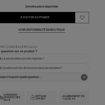
Dernière pièce disponible
AJOUTER AU PANIER
VOIR DISPONIBILITÉ EN BOUTIQUE
RE CONSEILLÈRE LULLI
 question sur ce produit ?
La bandoulière est-elle réglable ?
Quelles sont les dimensions de la bandoulière ?
LIVRAISON
RETOUR
PAIEMENT EN
OFFERTE DÈS
OFFERT
3X,4X
150 €