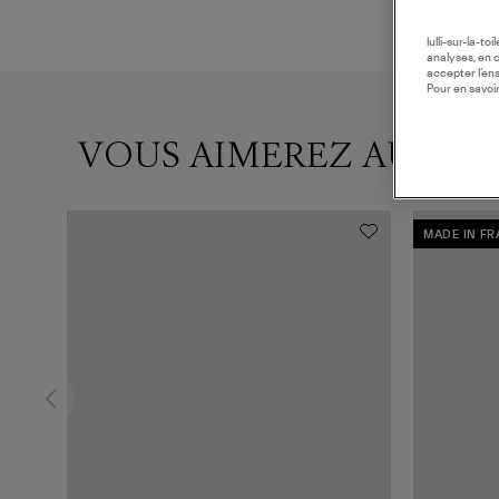
lulli-sur-la-t
analyses, en 
accepter l’en
Pour en savoir
VOUS AIMEREZ AUSSI
MADE IN F