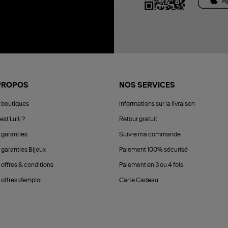
PROPOS
NOS SERVICES
 boutiques
Informations sur la livraison
est Lulli ?
Retour gratuit
 garanties
Suivre ma commande
 garanties Bijoux
Paiement 100% sécurisé
 offres & conditions
Paiement en 3 ou 4 fois
offres d'emploi
Carte Cadeau