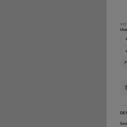
VOT
Une
DE
Base