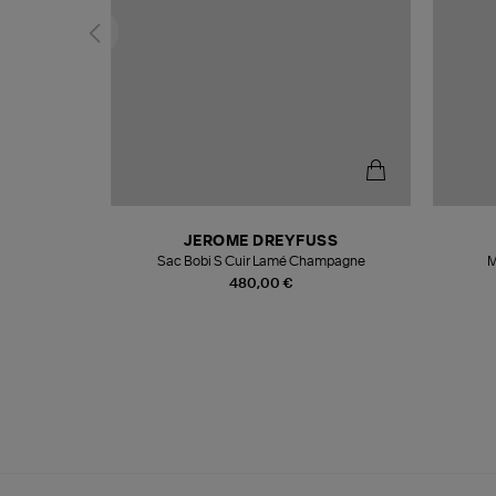
N
JEROME DREYFUSS
te
Sac Bobi S Cuir Lamé Champagne
M
480,00 €