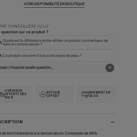
VOIR DISPONIBILITÉ EN BOUTIQUE
RE CONSEILLÈRE LULLI
 question sur ce produit ?
Quelle est la différence entre utiliser ce produit comme base de
teint et comme sérum ?
Ce produit convient-il à tous les types de peau ?
LIVRAISON
RETOUR
PAIEMENT EN
OFFERTE DÈS
OFFERT
3X,4X
150 €
SCRIPTION
 de teint hydratante à la texture sérum. Composée de 98%