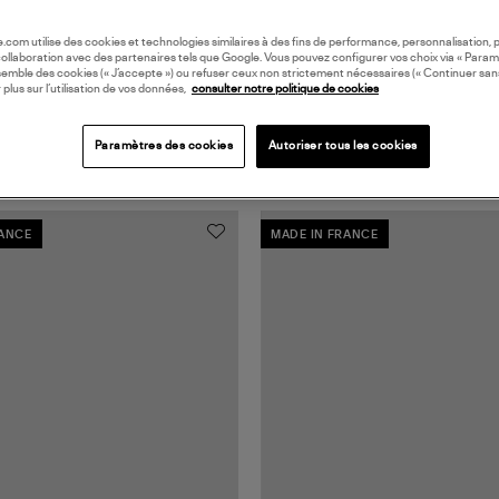
oile.com utilise des cookies et technologies similaires à des fins de performance, personnalisation, p
collaboration avec des partenaires tels que Google. Vous pouvez configurer vos choix via « Param
semble des cookies (« J’accepte ») ou refuser ceux non strictement nécessaires (« Continuer san
 plus sur l’utilisation de vos données,
consulter notre politique de cookies
Paramètres des cookies
Autoriser tous les cookies
RANCE
MADE IN FRANCE