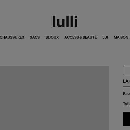
CHAUSSURES
SACS
BIJOUX
ACCESS & BEAUTÉ
LUI
MAISON
LA
Ba
Base
Sé
Boo
d'é
Tail
Hyd