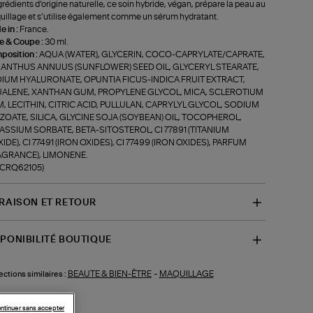
grédients d’origine naturelle, ce soin hybride, végan, prépare la peau au
illage et s’utilise également comme un sérum hydratant.
 in :
France.
le & Coupe :
30 ml.
position :
AQUA (WATER), GLYCERIN, COCO-CAPRYLATE/CAPRATE,
IANTHUS ANNUUS (SUNFLOWER) SEED OIL, GLYCERYL STEARATE,
IUM HYALURONATE, OPUNTIA FICUS-INDICA FRUIT EXTRACT,
ALENE, XANTHAN GUM, PROPYLENE GLYCOL, MICA, SCLEROTIUM
, LECITHIN, CITRIC ACID, PULLULAN, CAPRYLYL GLYCOL, SODIUM
ZOATE, SILICA, GLYCINE SOJA (SOYBEAN) OIL, TOCOPHEROL,
ASSIUM SORBATE, BETA-SITOSTEROL, CI 77891 (TITANIUM
IDE), CI 77491 (IRON OXIDES), CI 77499 (IRON OXIDES), PARFUM
AGRANCE), LIMONENE.
f-CRQ62105)
VRAISON ET RETOUR
SPONIBILITÉ BOUTIQUE
BEAUTE & BIEN-ÊTRE
-
MAQUILLAGE
ections similaires :
ntinuer sans accepter