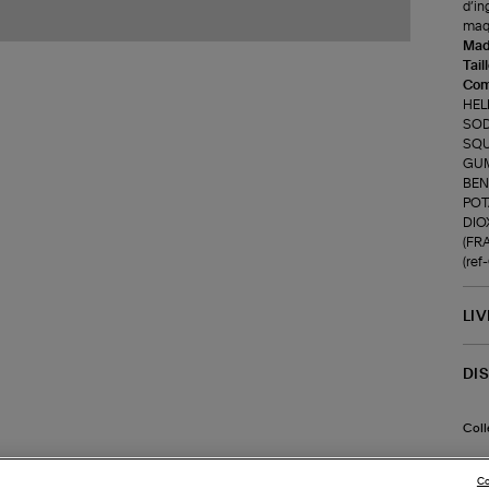
d’in
maqu
Made
Tail
Com
HEL
SOD
SQU
GUM
BEN
POT
DIOX
(FR
(re
LI
DI
Coll
Co