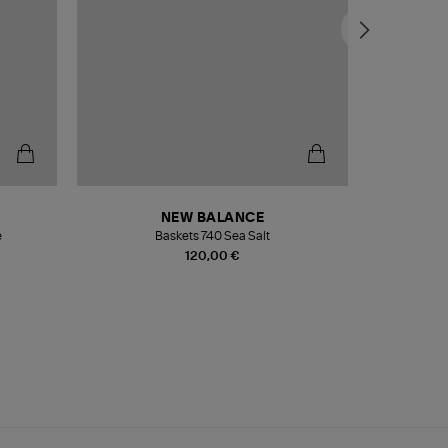
NEW BALANCE
e
Baskets 740 Sea Salt
Veste
120,00 €