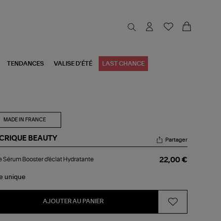
TENDANCES
VALISE D'ÉTÉ
LAST CHANCE
MADE IN FRANCE
 CRIQUE BEAUTY
Partager
se
 Sérum Booster d'éclat Hydratante
22,00 €
rum
ster
clat
le
unique
ratante
AJOUTER AU PANIER