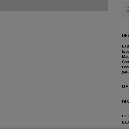
DE
Bask
liss
Made
Com
Cons
(ref
LI
DI
Coll
BAS