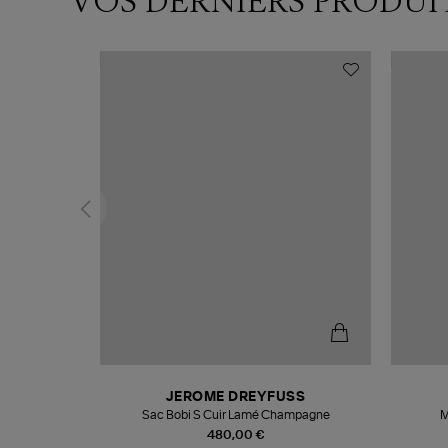
VOS DERNIERS PRODUI
N
JEROME DREYFUSS
te
Sac Bobi S Cuir Lamé Champagne
M
480,00 €