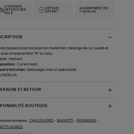
LIVRAISON
RETOUR
PAIEMENT EN
OFFERTE DÈS
OFFERT
3X,4X
150 €
SCRIPTION
ets basses style mocassin en maille filet, mélange de cuir suédé et
e avec empiècement "N" en tissu.
 in :
Vietnam.
position :
Cuir et mesh.
eil d'entretien :
Nettoyage chez un spécialiste.
-U1906LAI)
VRAISON ET RETOUR
SPONIBILITÉ BOUTIQUE
CHAUSSURES
-
BASKETS
-
RUNNINGS
-
ections similaires :
KETS NOIRES