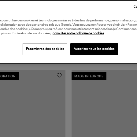
Co
oile.com utilise des cookies et technologies similaires à des fins de performance, personnalisation, p
collaboration avec des partenaires tels que Google. Vous pouvez configurer vos choix via « Param
semble des cookies (« J’accepte ») ou refuser ceux non strictement nécessaires (« Continuer san
 plus sur l’utilisation de vos données,
consulter notre politique de cookies
Paramètres des cookies
Autoriser tous les cookies
ORATION
MADE IN EUROPE