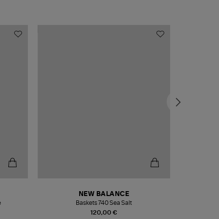
NEW BALANCE
e
Baskets 740 Sea Salt
Veste
120,00 €