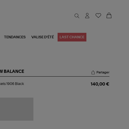
TENDANCES
VALISE D'ÉTÉ
LAST CHANCE
W BALANCE
Partager
kets
ets 1906 Black
140,00 €
06
ck