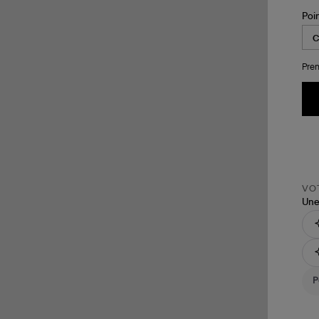
Poi
Pren
VOT
Une