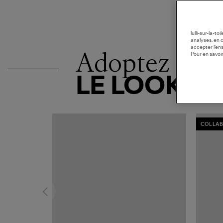
lulli-sur-la-t
analyses, en 
accepter l’en
Adoptez
Pour en savoir
LE LOOK
COLLAB