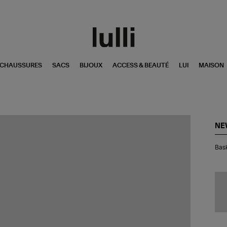
CHAUSSURES
SACS
BIJOUX
ACCESS & BEAUTÉ
LUI
MAISON
NE
Bas
Bask
19
Bla