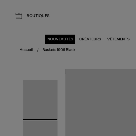
Aller au contenu principal
BOUTIQUES
NOUVEAUTÉS
CRÉATEURS
VÊTEMENTS
Accueil
Baskets 1906 Black