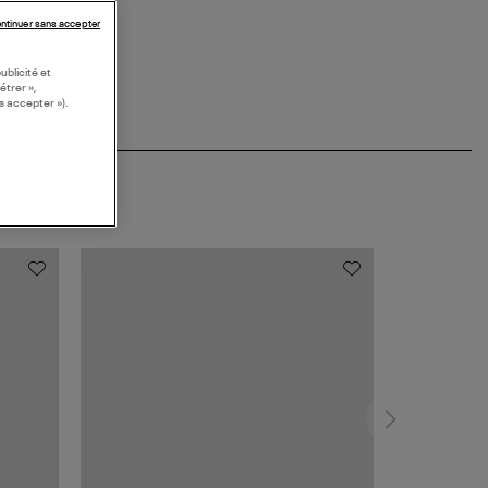
ntinuer sans accepter
ublicité et
étrer »,
s accepter »).