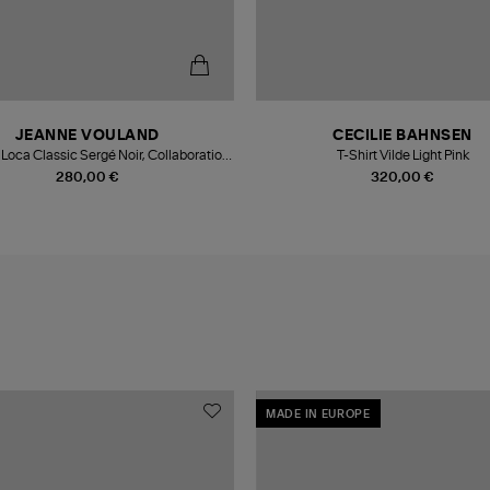
JEANNE VOULAND
CECILIE BAHNSEN
Loca Classic Sergé Noir, Collaboration
T-Shirt Vilde Light Pink
JV x Véronika Loubry
280,00 €
320,00 €
MADE IN EUROPE