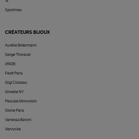
&
Sportmax
CRÉATEURS BIJOUX
Aurélie Bidermann
Serge Thoraval
d1928
Feidt Paris
Gigi Clozeau
Ginette NY
Pascale Monvoisin
Stone Paris
Vanessa Baroni
Vanrycke