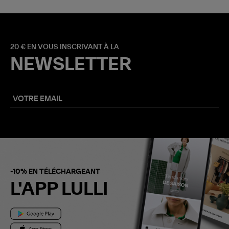
20 € EN VOUS INSCRIVANT À LA
NEWSLETTER
-10% EN TÉLÉCHARGEANT
L'APP LULLI