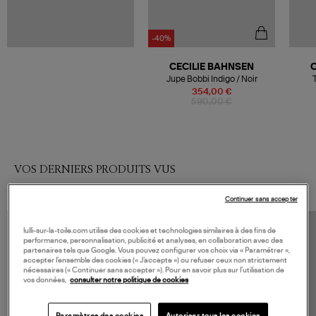
-40%
CECILIE BAHNSEN
C
Jupe Bobbi Indigo / Noir
T
354,00 €
590,00 €
VOS DERNIERS PRODUITS VUS
Continuer sans accepter
lulli-sur-la-toile.com utilise des cookies et technologies similaires à des fins de
performance, personnalisation, publicité et analyses, en collaboration avec des
partenaires tels que Google. Vous pouvez configurer vos choix via « Paramétrer »,
accepter l’ensemble des cookies (« J’accepte ») ou refuser ceux non strictement
nécessaires (« Continuer sans accepter »). Pour en savoir plus sur l’utilisation de
vos données,
consulter notre politique de cookies