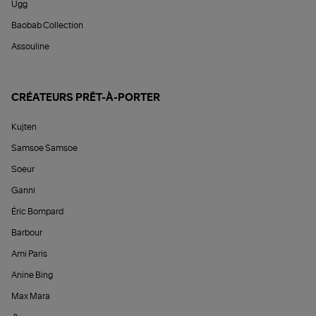
Ugg
Baobab Collection
Assouline
CRÉATEURS PRÊT-À-PORTER
Kujten
Samsoe Samsoe
Soeur
Ganni
Éric Bompard
Barbour
Ami Paris
Anine Bing
Max Mara