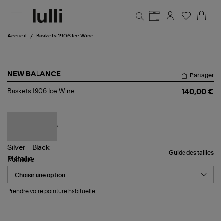
Aller au contenu principal
Accueil
Baskets 1906 Ice Wine
NEW BALANCE
Partager
Baskets
Baskets 1906 Ice Wine
140,00 €
1906
Ice
Wine
Guide des tailles
Pointure
Prendre votre pointure habituelle.