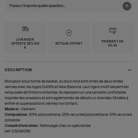
LIVRAISON
PAIEMENT EN
OFFERTE DÈS 150
RETOUR OFFERT
3X,4X
€
DESCRIPTION
Mocassin sous forme de basket, au bout rond sont ornés de deux brides
vernies avec les logos GANNI et New Balance. Leur tige à motif serpent est
rehaussée de finitions brillantes. Ils reposent sur une semelle confortable
inspirée des sneakers et sont agrémentés de détails co-brandés. Modèle à
enfiler et superpositions vernies noir brillant.
Made in :
Vietnam.
Composition :
65% polyurethane, 25% recycled polyurethane ,10% recycled
polyester.
Conseil d'entretien :
Nettoyage chez un spécialiste.
(ref-S3248018)