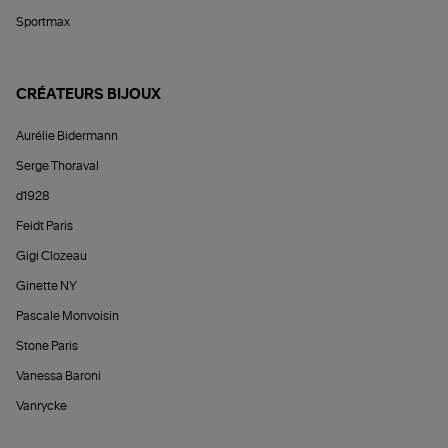
Sportmax
CRÉATEURS BIJOUX
Aurélie Bidermann
Serge Thoraval
d1928
Feidt Paris
Gigi Clozeau
Ginette NY
Pascale Monvoisin
Stone Paris
Vanessa Baroni
Vanrycke