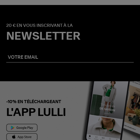
20 € EN VOUS INSCRIVANT À LA
NEWSLETTER
-10% EN TÉLÉCHARGEANT
L'APP LULLI