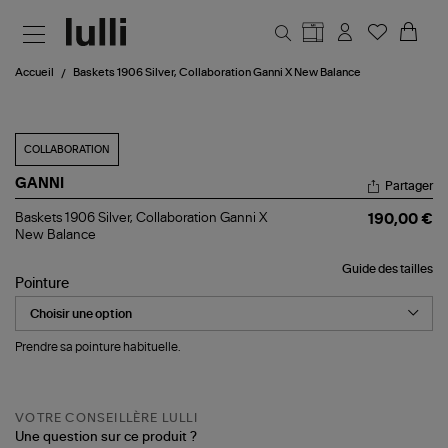
Aller au contenu principal
Accueil
Baskets 1906 Silver, Collaboration Ganni X New Balance
COLLABORATION
GANNI
Partager
Baskets
Baskets 1906 Silver, Collaboration Ganni X
190,00 €
1906
New Balance
Silver,
Collaboration
Guide des tailles
Ganni
Pointure
X
New
Balance
Prendre sa pointure habituelle.
VOTRE CONSEILLÈRE LULLI
Une question sur ce produit ?