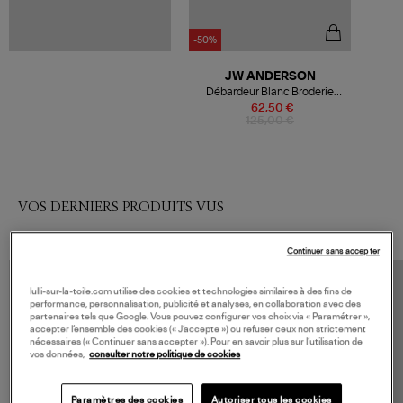
-50%
JW ANDERSON
Débardeur Blanc Broderie
Ancre
62,50 €
125,00 €
VOS DERNIERS PRODUITS VUS
Continuer sans accepter
lulli-sur-la-toile.com utilise des cookies et technologies similaires à des fins de
performance, personnalisation, publicité et analyses, en collaboration avec des
partenaires tels que Google. Vous pouvez configurer vos choix via « Paramétrer »,
accepter l’ensemble des cookies (« J’accepte ») ou refuser ceux non strictement
nécessaires (« Continuer sans accepter »). Pour en savoir plus sur l’utilisation de
vos données,
consulter notre politique de cookies
Paramètres des cookies
Autoriser tous les cookies