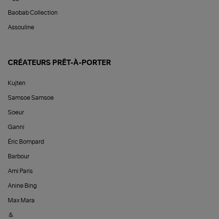
Baobab Collection
Assouline
CRÉATEURS PRÊT-À-PORTER
Kujten
Samsoe Samsoe
Soeur
Ganni
Éric Bompard
Barbour
Ami Paris
Anine Bing
Max Mara
&