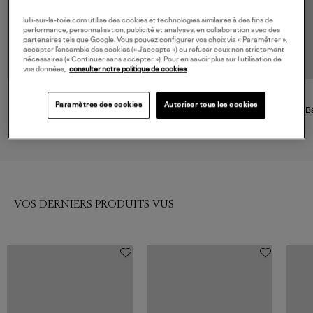
lulli-sur-la-toile.com utilise des cookies et technologies similaires à des fins de
performance, personnalisation, publicité et analyses, en collaboration avec des
partenaires tels que Google. Vous pouvez configurer vos choix via « Paramétrer »,
accepter l’ensemble des cookies (« J’accepte ») ou refuser ceux non strictement
nécessaires (« Continuer sans accepter »). Pour en savoir plus sur l’utilisation de
vos données,
consulter notre politique de cookies
MERCER AMSTERDAM
MERCER AMSTERDAM
Paramètres des cookies
Autoriser tous les cookies
Baskets The Re-Run Twin
Baskets Re-Run Twin Mesh
B
Mesh Grey
Grey Brown
Pie
169,00 €
169,00 €
VOS DERNIERS PRODUITS VUS