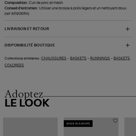
Composition :
Cuir de porc et mesh.
Conseil d'entretien :
Utiliser une brosse à poils légers et un nettoyant doux.
(ref-M1906RA)
LIVRAISON ET RETOUR
DISPONIBILITÉ BOUTIQUE
-
-
-
CHAUSSURES
BASKETS
RUNNINGS
BASKETS
Collections similaires :
COLOREES
Adoptez
LE LOOK
MADE IN EUROPE