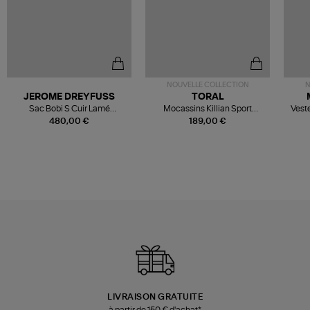
NOUVELLE COLLECTION
N
JEROME DREYFUSS
TORAL
Sac Bobi S Cuir Lamé
Mocassins Killian Sport
Veste
Champagne
Mousse
480,00 €
189,00 €
LIVRAISON GRATUITE