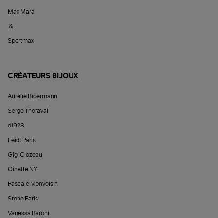
Max Mara
&
Sportmax
CRÉATEURS BIJOUX
Aurélie Bidermann
Serge Thoraval
d1928
Feidt Paris
Gigi Clozeau
Ginette NY
Pascale Monvoisin
Stone Paris
Vanessa Baroni