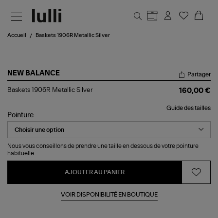
Aller au contenu principal
Accueil
Baskets 1906R Metallic Silver
NEW BALANCE
Partager
Baskets
Baskets 1906R Metallic Silver
160,00 €
1906R
Metallic
Guide des tailles
Silver
Pointure
Nous vous conseillons de prendre une taille en dessous de votre pointure
habituelle.
AJOUTER AU PANIER
VOIR DISPONIBILITÉ EN BOUTIQUE