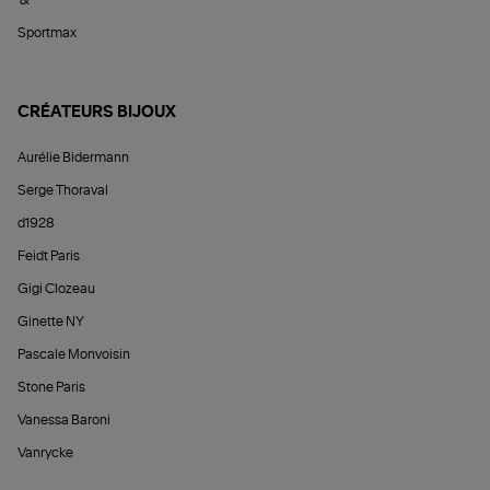
Sportmax
CRÉATEURS BIJOUX
Aurélie Bidermann
Serge Thoraval
d1928
Feidt Paris
Gigi Clozeau
Ginette NY
Pascale Monvoisin
Stone Paris
Vanessa Baroni
Vanrycke