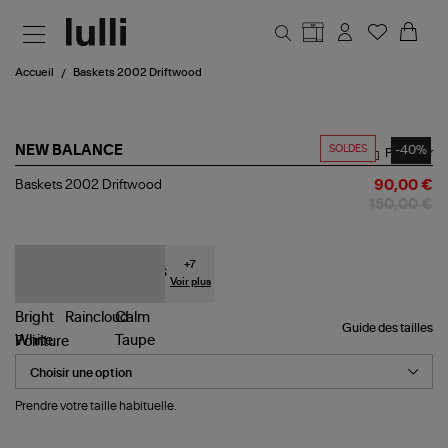
Aller au contenu principal
Accueil
Baskets 2002 Driftwood
SOLDES
-40%
NEW BALANCE
Partager
Baskets
Baskets 2002 Driftwood
90,00 €
2002
150,00 €
Driftwood
+
7
Voir plus
Guide des tailles
Pointure
Prendre votre taille habituelle.