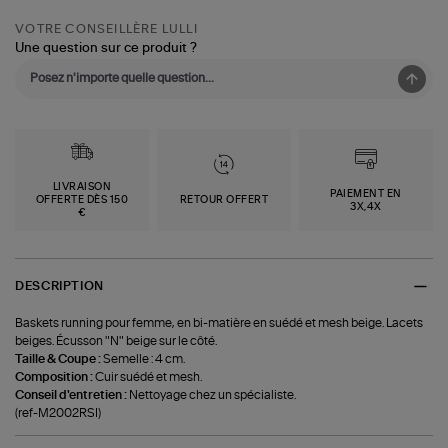
VOTRE CONSEILLÈRE LULLI
Une question sur ce produit ?
LIVRAISON
PAIEMENT EN
OFFERTE DÈS 150
RETOUR OFFERT
3X,4X
€
DESCRIPTION
Baskets running pour femme, en bi-matière en suédé et mesh beige. Lacets
beiges. Écusson "N" beige sur le côté.
Taille & Coupe :
Semelle : 4 cm.
Composition :
Cuir suédé et mesh.
Conseil d'entretien :
Nettoyage chez un spécialiste.
(ref-M2002RSI)