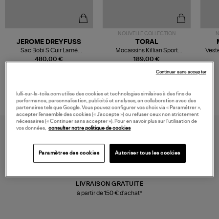
NOUVELLE COLLECTION
N
JEROME DREYFUSS
TORAL
Sac Bobi S Cuir Lamé
Mocassins Killian Sport
Veste
Champagne
Mousse
480,00 €
189,00 €
Continuer sans accepter
lulli-sur-la-toile.com utilise des cookies et technologies similaires à des fins de
performance, personnalisation, publicité et analyses, en collaboration avec des
partenaires tels que Google. Vous pouvez configurer vos choix via « Paramétrer »,
accepter l’ensemble des cookies (« J’accepte ») ou refuser ceux non strictement
nécessaires (« Continuer sans accepter »). Pour en savoir plus sur l’utilisation de
vos données,
consulter notre politique de cookies
Paramètres des cookies
Autoriser tous les cookies
LIVRAISON GRATUITE
à partir de 150 € d'achat*