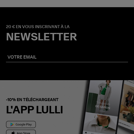
20 € EN VOUS INSCRIVANT À LA
NEWSLETTER
-10% EN TÉLÉCHARGEANT
L'APP LULLI