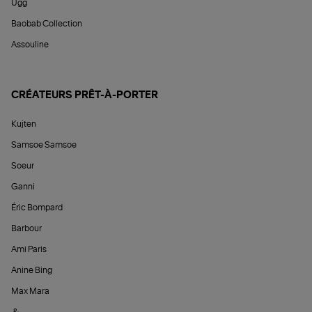
Ugg
Baobab Collection
Assouline
CRÉATEURS PRÊT-À-PORTER
Kujten
Samsoe Samsoe
Soeur
Ganni
Éric Bompard
Barbour
Ami Paris
Anine Bing
Max Mara
&