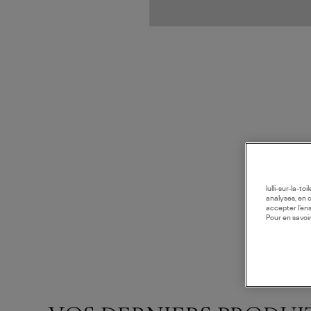
lulli-sur-la-t
analyses, en 
accepter l’en
Pour en savoir