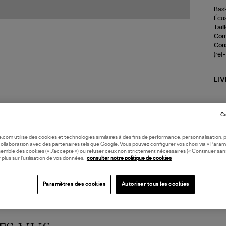
Bask
Écus
Tail
Com
Cons
(re
LI
DI
Co
Coll
oile.com utilise des cookies et technologies similaires à des fins de performance, personnalisation, p
collaboration avec des partenaires tels que Google. Vous pouvez configurer vos choix via « Param
semble des cookies (« J’accepte ») ou refuser ceux non strictement nécessaires (« Continuer san
 plus sur l’utilisation de vos données,
consulter notre politique de cookies
Paramètres des cookies
Autoriser tous les cookies