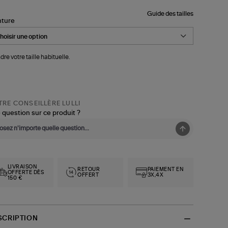
Guide des tailles
nture
dre votre taille habituelle.
RE CONSEILLÈRE LULLI
 question sur ce produit ?
LIVRAISON
RETOUR
PAIEMENT EN
OFFERTE DÈS
OFFERT
3X,4X
150 €
SCRIPTION