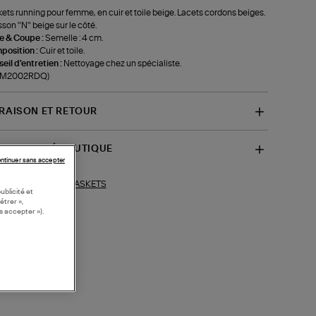
ets running pour femme, en cuir et toile beige. Lacets cordons beiges.
son "N" beige sur le côté.
le & Coupe :
Semelle : 4 cm.
position :
Cuir et toile.
eil d'entretien :
Nettoyage chez un spécialiste.
f-M2002RDQ)
VRAISON ET RETOUR
SPONIBILITÉ BOUTIQUE
ntinuer sans accepter
BASKETS
ections similaires :
ublicité et
étrer »,
s accepter »).