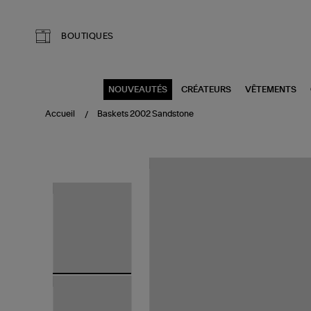
Aller au contenu principal
BOUTIQUES
NOUVEAUTÉS
CRÉATEURS
VÊTEMENTS
Accueil
Baskets 2002 Sandstone