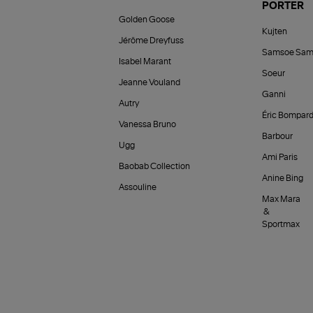
PORTER
Golden Goose
Kujten
Jérôme Dreyfuss
Samsoe Sam
Isabel Marant
Soeur
Jeanne Vouland
Ganni
Autry
Éric Bompar
Vanessa Bruno
Barbour
Ugg
Ami Paris
Baobab Collection
Anine Bing
Assouline
Max Mara
&
Sportmax