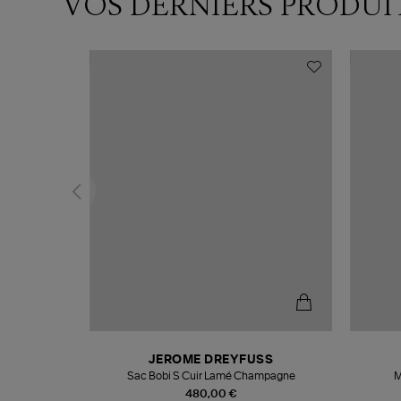
VOS DERNIERS PRODUI
N
JEROME DREYFUSS
te
Sac Bobi S Cuir Lamé Champagne
M
480,00 €