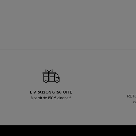
LIVRAISON GRATUITE
RET
à partir de 150 € d'achat*
d