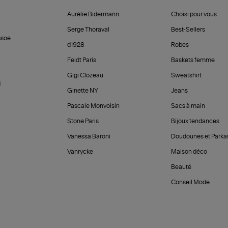
Aurélie Bidermann
Choisi pour vous
Serge Thoraval
Best-Sellers
soe
d1928
Robes
Feidt Paris
Baskets femme
Gigi Clozeau
Sweatshirt
d
Ginette NY
Jeans
Pascale Monvoisin
Sacs à main
Stone Paris
Bijoux tendances
Vanessa Baroni
Doudounes et Parka
Vanrycke
Maison déco
Beauté
Conseil Mode