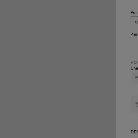
Poi
Pren
VOT
Une
DE