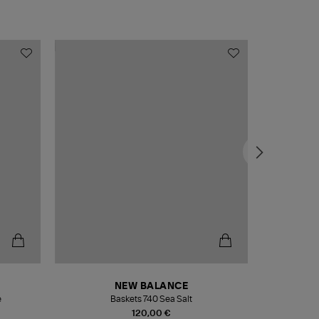
NEW BALANCE
e
Baskets 740 Sea Salt
Veste
120,00 €