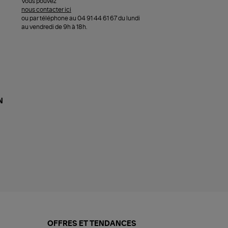
Vous pouvez
nous contacter ici
ou par téléphone au 04 91 44 61 67 du lundi
au vendredi de 9h à 18h.
N
OFFRES ET TENDANCES