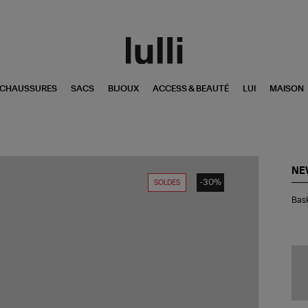
CHAUSSURES
SACS
BIJOUX
ACCESS & BEAUTÉ
LUI
MAISON
NE
-30%
SOLDES
Bas
Bas
20
Sa