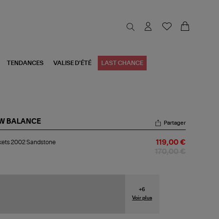
TENDANCES
VALISE D'ÉTÉ
LAST CHANCE
W BALANCE
Partager
kets
kets 2002 Sandstone
119,00 €
02
ndstone
170,00 €
+
6
Voir plus