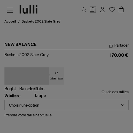
Aller au contenu principal
Accueil
Baskets 2002 Slate Grey
NEW BALANCE
Partager
Baskets
Baskets 2002 Slate Grey
170,00 €
2002
Slate
Grey
+
7
Voir plus
Guide des tailles
Pointure
Prendre votre taille habituelle.