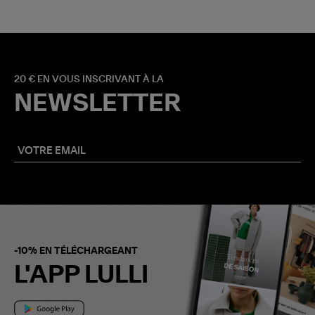
20 € EN VOUS INSCRIVANT À LA
NEWSLETTER
-10% EN TÉLÉCHARGEANT
L'APP LULLI