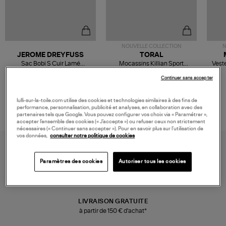
NOUVELLE COLLECTION
N
JEROME DREYFUSS
TORAL
Sac Bobi S Cuir Lamé
Mocassins Killian Sport
Veste
Champagne
Mousse
480,00 €
189,00 €
Continuer sans accepter
lulli-sur-la-toile.com utilise des cookies et technologies similaires à des fins de
performance, personnalisation, publicité et analyses, en collaboration avec des
partenaires tels que Google. Vous pouvez configurer vos choix via « Paramétrer »,
accepter l’ensemble des cookies (« J’accepte ») ou refuser ceux non strictement
nécessaires (« Continuer sans accepter »). Pour en savoir plus sur l’utilisation de
vos données,
consulter notre politique de cookies
Paramètres des cookies
Autoriser tous les cookies
LIVRAISON GRATUITE
à partir de 150 € d'achat*