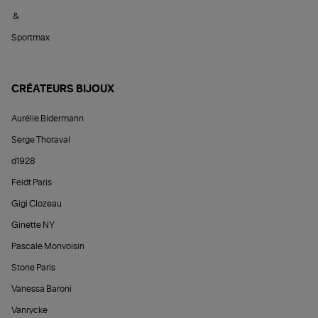
&
Sportmax
CRÉATEURS BIJOUX
Aurélie Bidermann
Serge Thoraval
d1928
Feidt Paris
Gigi Clozeau
Ginette NY
Pascale Monvoisin
Stone Paris
Vanessa Baroni
Vanrycke