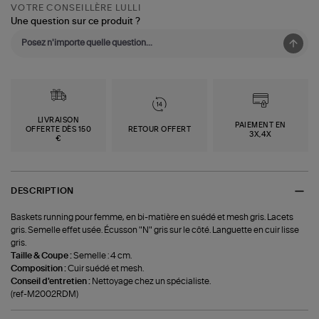
VOTRE CONSEILLÈRE LULLI
Une question sur ce produit ?
LIVRAISON
PAIEMENT EN
OFFERTE DÈS 150
RETOUR OFFERT
3X,4X
€
DESCRIPTION
Baskets running pour femme, en bi-matière en suédé et mesh gris. Lacets
gris. Semelle effet usée. Écusson "N" gris sur le côté. Languette en cuir lisse
gris.
Taille & Coupe :
Semelle : 4 cm.
Composition :
Cuir suédé et mesh.
Conseil d'entretien :
Nettoyage chez un spécialiste.
(ref-M2002RDM)