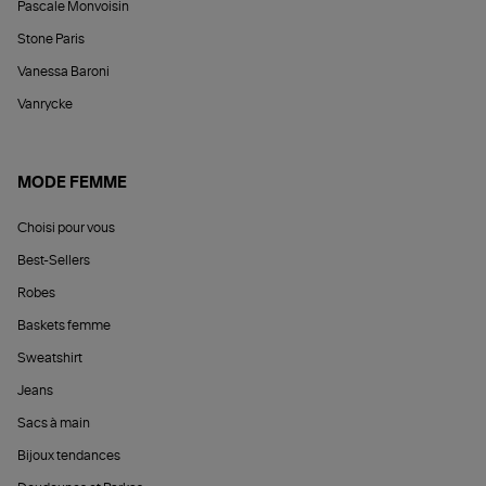
Pascale Monvoisin
Stone Paris
Vanessa Baroni
Vanrycke
MODE FEMME
Choisi pour vous
Best-Sellers
Robes
Baskets femme
Sweatshirt
Jeans
Sacs à main
Bijoux tendances