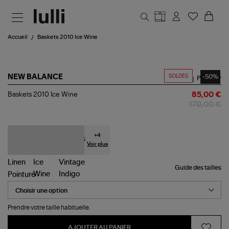
Aller au contenu principal
Accueil
Baskets 2010 Ice Wine
SOLDES
-50%
NEW BALANCE
Partager
Baskets
Baskets 2010 Ice Wine
85,00 €
2010
170,00 €
Ice
Wine
+
4
Voir plus
Guide des tailles
Pointure
Prendre votre taille habituelle.
AJOUTER AU PANIER