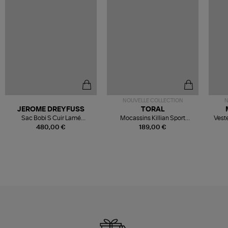
NOUVELLE COLLECTION
N
JEROME DREYFUSS
TORAL
Sac Bobi S Cuir Lamé
Mocassins Killian Sport
Veste
Champagne
Mousse
480,00 €
189,00 €