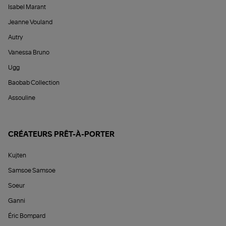
Isabel Marant
Jeanne Vouland
Autry
Vanessa Bruno
Ugg
Baobab Collection
Assouline
CRÉATEURS PRÊT-À-PORTER
Kujten
Samsoe Samsoe
Soeur
Ganni
Éric Bompard