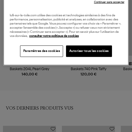
Continuer sans accepter
lulli-sur-la-toile.com utilise des cookies et technologies similaires à des fins de
performance, personnalisation, publicité et analyses, en collaboration avec des
partenaires tels que Google. Vous pouvez configurer vos choix via « Paramétrer »,
accepter l’ensemble des cookies (« J’accepte ») ou refuser ceux non strictement
nécessaires (« Continuer sans accepter »). Pour en savoir plus sur l’utilisation de
vos données,
consulter notre politique de cookies
Paramètres des cookies
Autoriser tous les cookies
NEW BALANCE
NEW BALANCE
ME
Baskets 204L Pearl Grey
Baskets 740 Pink Taffy
Bask
140,00 €
120,00 €
VOS DERNIERS PRODUITS VUS