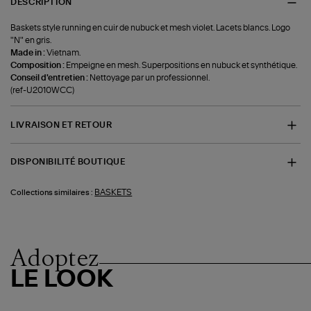
DESCRIPTION
Baskets style running en cuir de nubuck et mesh violet. Lacets blancs. Logo
"N" en gris.
Made in :
Vietnam.
Composition :
Empeigne en mesh. Superpositions en nubuck et synthétique.
Conseil d'entretien :
Nettoyage par un professionnel.
(ref-U2010WCC)
LIVRAISON ET RETOUR
DISPONIBILITÉ BOUTIQUE
BASKETS
Collections similaires :
Adoptez
LE LOOK