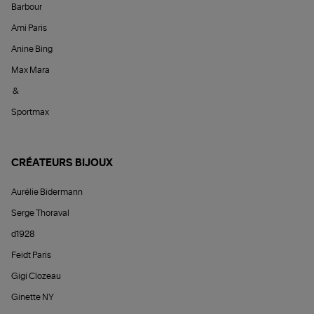
Barbour
Ami Paris
Anine Bing
Max Mara
&
Sportmax
CRÉATEURS BIJOUX
Aurélie Bidermann
Serge Thoraval
d1928
Feidt Paris
Gigi Clozeau
Ginette NY