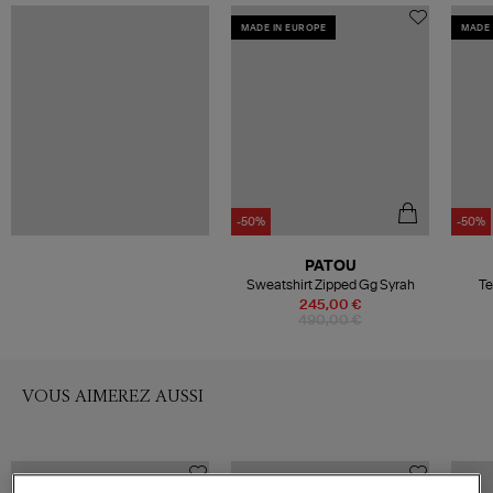
MADE IN EUROPE
MADE 
-50%
-50%
PATOU
Sweatshirt Zipped Gg Syrah
Te
245,00 €
490,00 €
VOUS AIMEREZ AUSSI