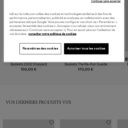
Continuer sans accepter
lulli-sur-la-toile.com utilise des cookies et technologies similaires à des fins de
performance, personnalisation, publicité et analyses, en collaboration avec des
partenaires tels que Google. Vous pouvez configurer vos choix via « Paramétrer »,
accepter l’ensemble des cookies (« J’accepte ») ou refuser ceux non strictement
nécessaires (« Continuer sans accepter »). Pour en savoir plus sur l’utilisation de
vos données,
consulter notre politique de cookies
Paramètres des cookies
Autoriser tous les cookies
NEW BALANCE
MERCER AMSTERDAM
ME
Baskets 2002 Shipyard
Baskets The Re-Run Suede
Light Sand
150,00 €
170,00 €
VOS DERNIERS PRODUITS VUS