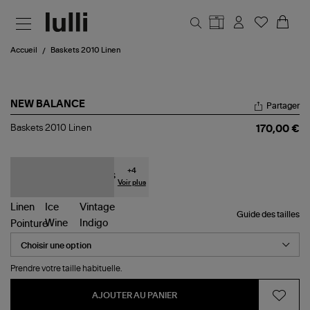
Aller au contenu principal
Accueil
Baskets 2010 Linen
NEW BALANCE
Partager
Baskets
Baskets 2010 Linen
170,00 €
2010
Linen
+
4
Voir plus
Guide des tailles
Pointure
Prendre votre taille habituelle.
AJOUTER AU PANIER