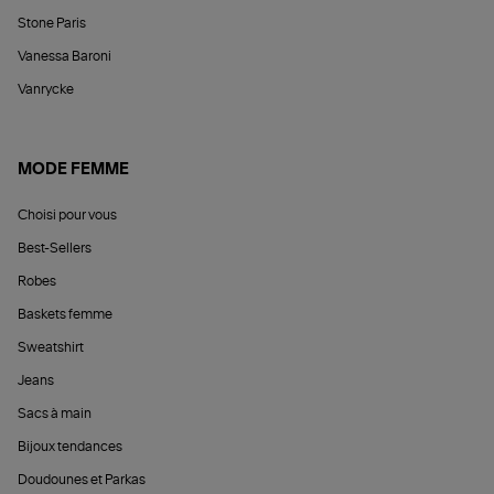
Stone Paris
Vanessa Baroni
Vanrycke
MODE FEMME
Choisi pour vous
Best-Sellers
Robes
Baskets femme
Sweatshirt
Jeans
Sacs à main
Bijoux tendances
Doudounes et Parkas