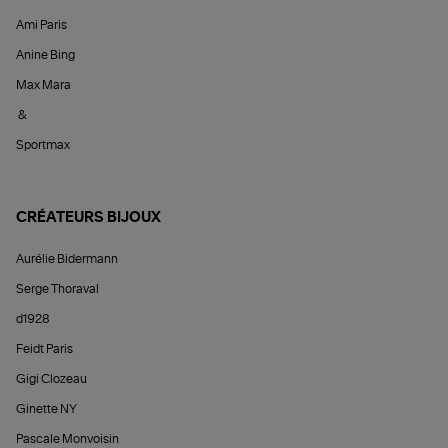
Ami Paris
Anine Bing
Max Mara
&
Sportmax
CRÉATEURS BIJOUX
Aurélie Bidermann
Serge Thoraval
d1928
Feidt Paris
Gigi Clozeau
Ginette NY
Pascale Monvoisin