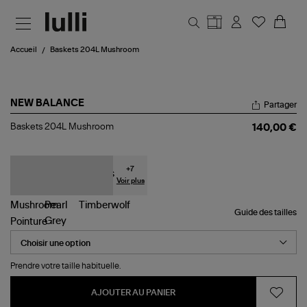
Aller au contenu principal
Accueil
Baskets 204L Mushroom
NEW BALANCE
Partager
Baskets
Baskets 204L Mushroom
140,00 €
204L
Mushroom
+
7
Voir plus
Guide des tailles
Pointure
Prendre votre taille habituelle.
AJOUTER AU PANIER