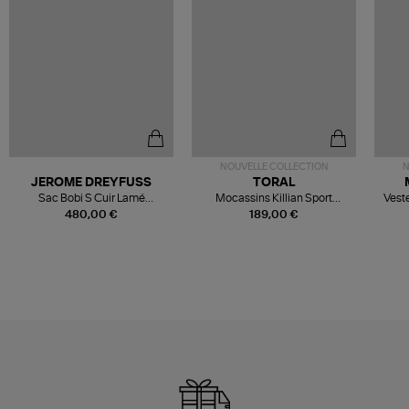
NOUVELLE COLLECTION
N
JEROME DREYFUSS
TORAL
Sac Bobi S Cuir Lamé
Mocassins Killian Sport
Veste
Champagne
Mousse
480,00 €
189,00 €