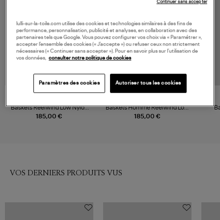
Continuer sans accepter
lulli-sur-la-toile.com utilise des cookies et technologies similaires à des fins de
performance, personnalisation, publicité et analyses, en collaboration avec des
partenaires tels que Google. Vous pouvez configurer vos choix via « Paramétrer »,
accepter l’ensemble des cookies (« J’accepte ») ou refuser ceux non strictement
nécessaires (« Continuer sans accepter »). Pour en savoir plus sur l’utilisation de
vos données,
consulter notre politique de cookies
Paramètres des cookies
Autoriser tous les cookies
AUTRY
AUTRY
Baskets Reelwind Low Nylon
Baskets Homme Reelwind Low
B
Crack White Tundra
Nylon Crack White Tundra
185,00 €
185,00 €
VOS DERNIERS PRODUITS VUS