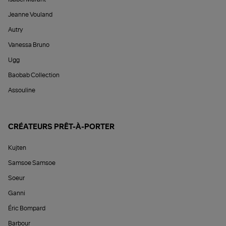
Jeanne Vouland
Autry
Vanessa Bruno
Ugg
Baobab Collection
Assouline
CRÉATEURS PRÊT-À-PORTER
Kujten
Samsoe Samsoe
Soeur
Ganni
Éric Bompard
Barbour