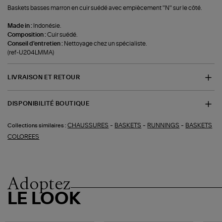
Baskets basses marron en cuir suédé avec empiècement "N" sur le côté.
Made in :
Indonésie.
Composition :
Cuir suédé.
Conseil d'entretien :
Nettoyage chez un spécialiste.
(ref-U204LMMA)
LIVRAISON ET RETOUR
DISPONIBILITÉ BOUTIQUE
-
-
-
CHAUSSURES
BASKETS
RUNNINGS
BASKETS
Collections similaires :
COLOREES
Adoptez
LE LOOK