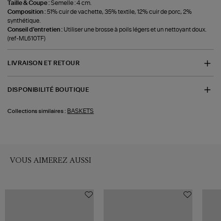
Taille & Coupe :
Semelle : 4 cm.
Composition :
51% cuir de vachette, 35% textile, 12% cuir de porc, 2%
synthétique.
Conseil d'entretien :
Utiliser une brosse à poils légers et un nettoyant doux.
(ref-ML610TF)
LIVRAISON ET RETOUR
DISPONIBILITÉ BOUTIQUE
BASKETS
Collections similaires :
VOUS AIMEREZ AUSSI