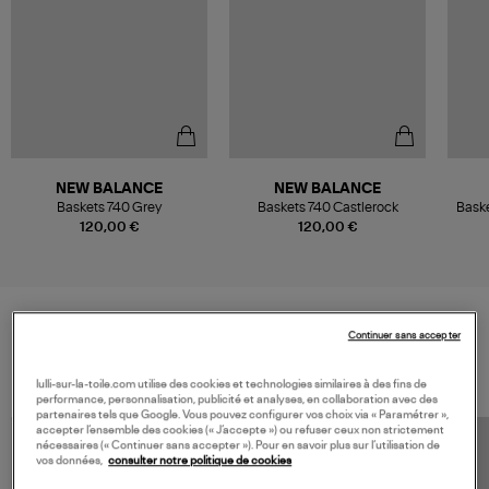
NEW BALANCE
NEW BALANCE
Baskets 740 Grey
Baskets 740 Castlerock
Baske
120,00 €
120,00 €
Continuer sans accepter
VOS DERNIERS PRODUITS VUS
lulli-sur-la-toile.com utilise des cookies et technologies similaires à des fins de
performance, personnalisation, publicité et analyses, en collaboration avec des
partenaires tels que Google. Vous pouvez configurer vos choix via « Paramétrer »,
accepter l’ensemble des cookies (« J’accepte ») ou refuser ceux non strictement
nécessaires (« Continuer sans accepter »). Pour en savoir plus sur l’utilisation de
vos données,
consulter notre politique de cookies