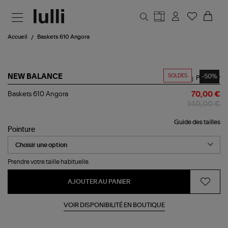
Aller au contenu principal
Accueil
Baskets 610 Angora
SOLDES
-50%
NEW BALANCE
Partager
Baskets
Baskets 610 Angora
70,00 €
610
140,00 €
Angora
Guide des tailles
Pointure
Prendre votre taille habituelle.
AJOUTER AU PANIER
VOIR DISPONIBILITÉ EN BOUTIQUE