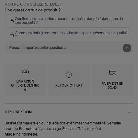
VOTRE CONSEILLÈRE LULLI
Une question sur ce produit ?
Quelles sont les matières exactes utilisées dans la fabrication de
ces baskets ?
Comment dois-je entretenir ces baskets pour préserver leur qualité
?
LIVRAISON
PAIEMENT EN
OFFERTE DÈS 150
RETOUR OFFERT
3X,4X
€
DESCRIPTION
Baskets bi matière en cuir suédé gris et en mesh vert menthe. Semelle
crantée. Fermeture à lacets beige. Écusson "N" sur le côté.
Made in :
Indonésie.