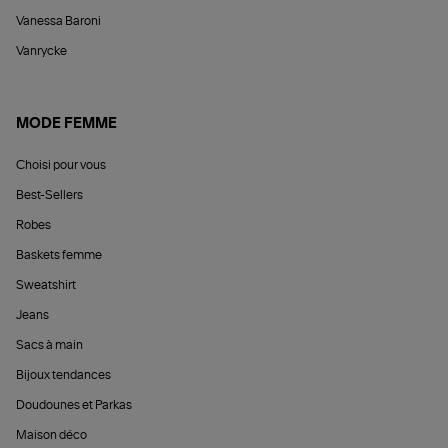
Vanessa Baroni
Vanrycke
MODE FEMME
Choisi pour vous
Best-Sellers
Robes
Baskets femme
Sweatshirt
Jeans
Sacs à main
Bijoux tendances
Doudounes et Parkas
Maison déco