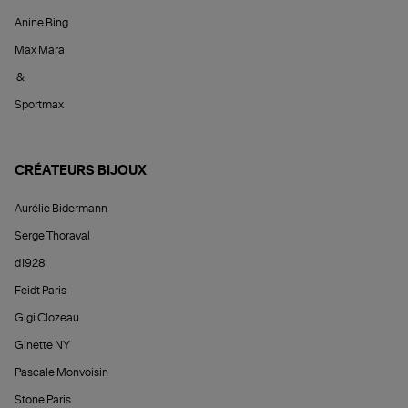
Anine Bing
Max Mara
&
Sportmax
CRÉATEURS BIJOUX
Aurélie Bidermann
Serge Thoraval
d1928
Feidt Paris
Gigi Clozeau
Ginette NY
Pascale Monvoisin
Stone Paris