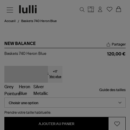
Aller au contenu principal
Accueil
Baskets 740 Heron Blue
NEW BALANCE
Partager
Baskets
Baskets 740 Heron Blue
120,00 €
740
Heron
Blue
+
17
Voir plus
Guide des tailles
Pointure
Prendre votre taille habituelle.
AJOUTER AU PANIER