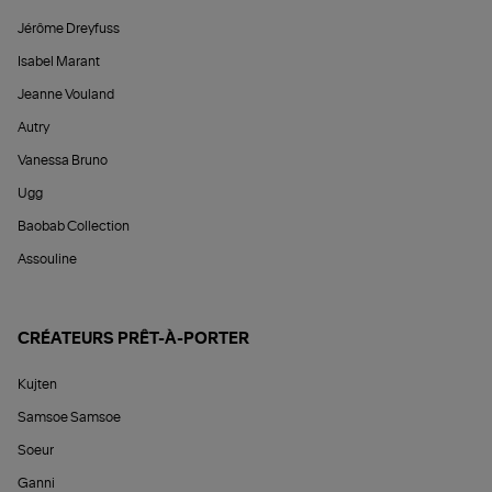
Jérôme Dreyfuss
Isabel Marant
Jeanne Vouland
Autry
Vanessa Bruno
Ugg
Baobab Collection
Assouline
CRÉATEURS PRÊT-À-PORTER
Kujten
Samsoe Samsoe
Soeur
Ganni