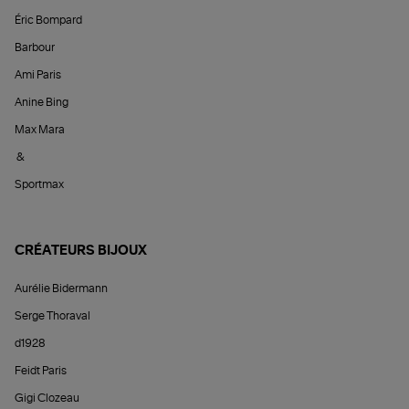
Éric Bompard
Barbour
Ami Paris
Anine Bing
Max Mara
&
Sportmax
CRÉATEURS BIJOUX
Aurélie Bidermann
Serge Thoraval
d1928
Feidt Paris
Gigi Clozeau