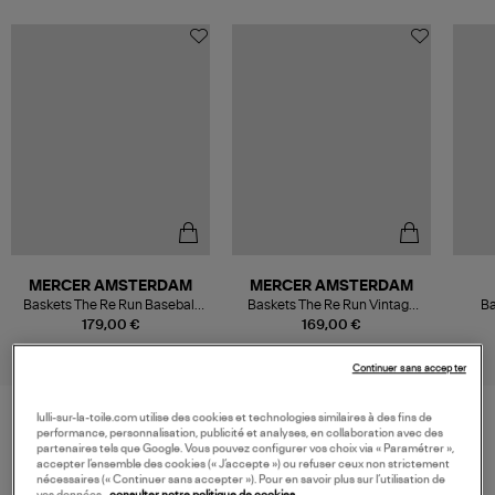
MERCER AMSTERDAM
MERCER AMSTERDAM
Baskets The Re Run Baseball
Baskets The Re Run Vintage
Ba
White Green
White Red
179,00 €
169,00 €
Continuer sans accepter
lulli-sur-la-toile.com utilise des cookies et technologies similaires à des fins de
performance, personnalisation, publicité et analyses, en collaboration avec des
VOS DERNIERS PRODUITS VUS
partenaires tels que Google. Vous pouvez configurer vos choix via « Paramétrer »,
accepter l’ensemble des cookies (« J’accepte ») ou refuser ceux non strictement
nécessaires (« Continuer sans accepter »). Pour en savoir plus sur l’utilisation de