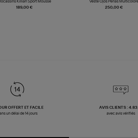
ocassins Killian Sport Mousse
Veste Ojos Perlas Multicolor
189,00 €
250,00 €
OUR OFFERT ET FACILE
AVIS CLIENTS : 4.8
ans un délai de 14 jours
avec avis vérifiés