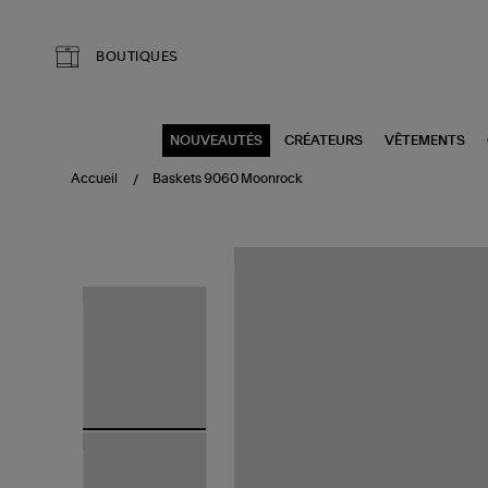
Aller au contenu principal
BOUTIQUES
NOUVEAUTÉS
CRÉATEURS
VÊTEMENTS
Accueil
Baskets 9060 Moonrock