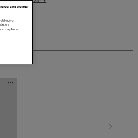
BASKETS
ections similaires :
ntinuer sans accepter
ublicité et
étrer »,
s accepter »).