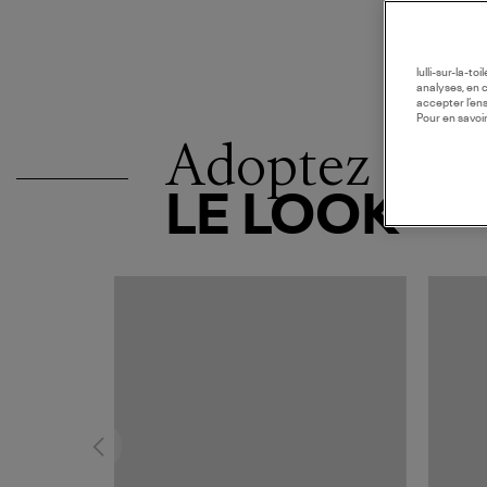
lulli-sur-la-t
analyses, en 
accepter l’en
Pour en savoir
Adoptez
LE LOOK