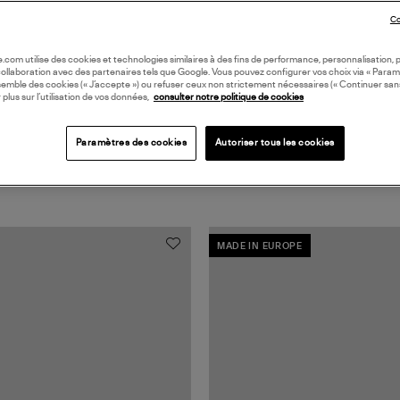
Coll
Co
oile.com utilise des cookies et technologies similaires à des fins de performance, personnalisation, p
collaboration avec des partenaires tels que Google. Vous pouvez configurer vos choix via « Param
semble des cookies (« J’accepte ») ou refuser ceux non strictement nécessaires (« Continuer san
 plus sur l’utilisation de vos données,
consulter notre politique de cookies
Paramètres des cookies
Autoriser tous les cookies
MADE IN EUROPE