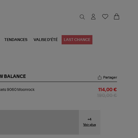
TENDANCES
VALISE D'ÉTÉ
LAST CHANCE
W BALANCE
Partager
kets
kets 9060 Moonrock
114,00 €
60
onrock
190,00 €
+
4
Voir plus