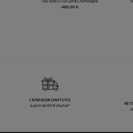
te
Sac Bobi S Cuir Lamé Champagne
M
480,00 €
LIVRAISON GRATUITE
RET
à partir de 150 € d'achat*
d