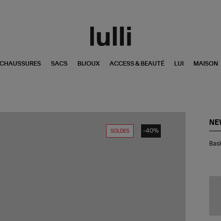
CHAUSSURES
SACS
BIJOUX
ACCESS & BEAUTÉ
LUI
MAISON
NE
-40%
SOLDES
Bas
Bas
90
Mo