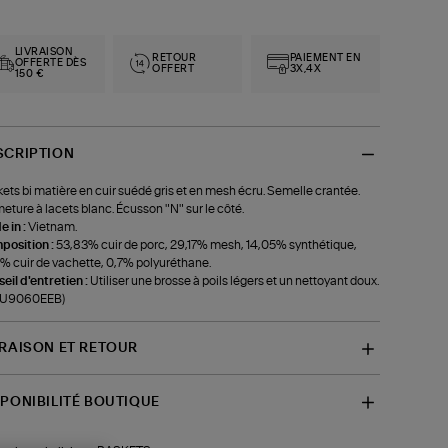
LIVRAISON
RETOUR
PAIEMENT EN
OFFERTE DÈS
OFFERT
3X,4X
150 €
SCRIPTION
ets bi matière en cuir suédé gris et en mesh écru. Semelle crantée.
eture à lacets blanc. Écusson "N" sur le côté.
 in :
Vietnam.
position :
53,83% cuir de porc, 29,17% mesh, 14,05% synthétique,
% cuir de vachette, 0,7% polyuréthane.
eil d'entretien :
Utiliser une brosse à poils légers et un nettoyant doux.
f-U9060EEB)
VRAISON ET RETOUR
SPONIBILITÉ BOUTIQUE