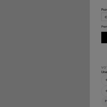
Poi
Pren
VOT
Une