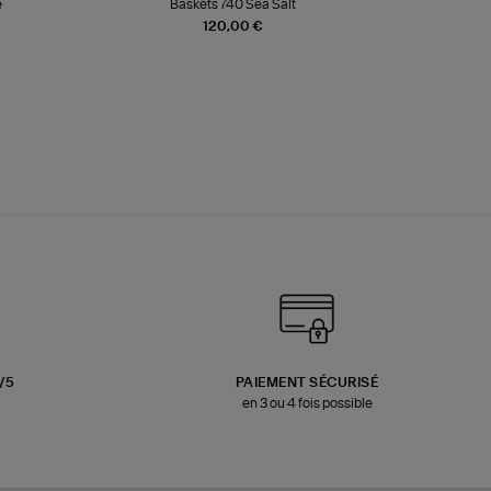
e
Baskets 740 Sea Salt
Veste
120,00 €
3/5
PAIEMENT SÉCURISÉ
en 3 ou 4 fois possible