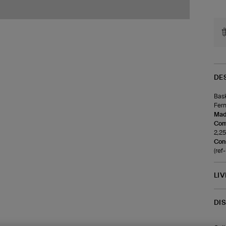
DE
Bask
Ferm
Made
Com
2,25
Cons
(re
LI
DI