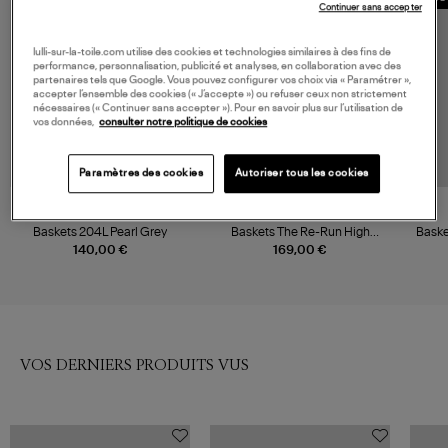
Continuer sans accepter
lulli-sur-la-toile.com utilise des cookies et technologies similaires à des fins de
performance, personnalisation, publicité et analyses, en collaboration avec des
partenaires tels que Google. Vous pouvez configurer vos choix via « Paramétrer »,
accepter l’ensemble des cookies (« J’accepte ») ou refuser ceux non strictement
nécessaires (« Continuer sans accepter »). Pour en savoir plus sur l’utilisation de
vos données,
consulter notre politique de cookies
Paramètres des cookies
Autoriser tous les cookies
NEW BALANCE
MERCER AMSTERDAM
Baskets 204L Pearl Grey
Baskets The Re-Run High
Baske
Frequency Silver
140,00 €
169,00 €
VOS DERNIERS PRODUITS VUS