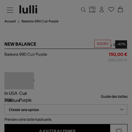
Aller au contenu principal
Accueil
Baskets 990 Cuir Purple
SOLDES
-40%
NEW BALANCE
Partager
Baskets
Baskets 990 Cuir Purple
150,00 €
990
250,00 €
Cuir
Purple
Guide des tailles
Pointure
Prendre votre taille habituelle.
AJOUTER AU PANIER