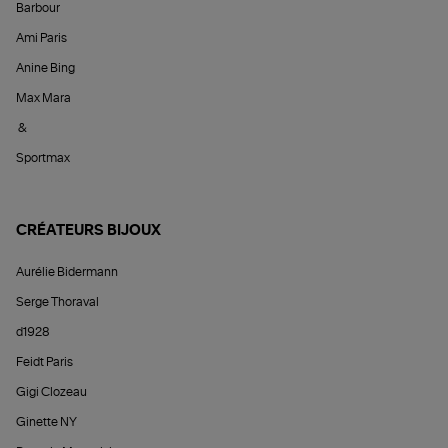
Barbour
Ami Paris
Anine Bing
Max Mara
&
Sportmax
CRÉATEURS BIJOUX
Aurélie Bidermann
Serge Thoraval
d1928
Feidt Paris
Gigi Clozeau
Ginette NY