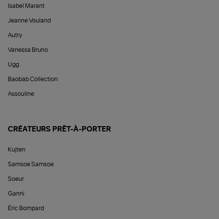
Isabel Marant
Jeanne Vouland
Autry
Vanessa Bruno
Ugg
Baobab Collection
Assouline
CRÉATEURS PRÊT-À-PORTER
Kujten
Samsoe Samsoe
Soeur
Ganni
Éric Bompard