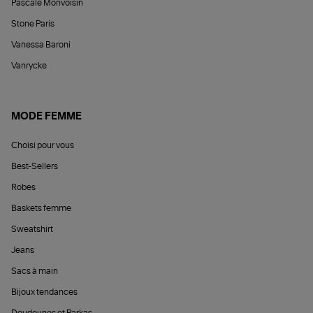
Pascale Monvoisin
Stone Paris
Vanessa Baroni
Vanrycke
MODE FEMME
Choisi pour vous
Best-Sellers
Robes
Baskets femme
Sweatshirt
Jeans
Sacs à main
Bijoux tendances
Doudounes et Parkas