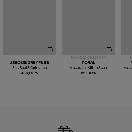
NOUVELLE COLLECTION
N
JEROME DREYFUSS
TORAL
Sac Bobi S Cuir Lamé
Mocassins Killian Sport
Veste
Champagne
Mousse
480,00 €
189,00 €