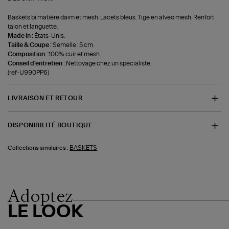
Baskets bi matière daim et mesh. Lacets bleus. Tige en alveo mesh. Renfort
talon et languette.
Made in :
États-Unis.
Taille & Coupe :
Semelle : 5 cm.
Composition :
100% cuir et mesh.
Conseil d'entretien :
Nettoyage chez un spécialiste.
(ref-U990PP6)
LIVRAISON ET RETOUR
DISPONIBILITÉ BOUTIQUE
BASKETS
Collections similaires :
Adoptez
LE LOOK