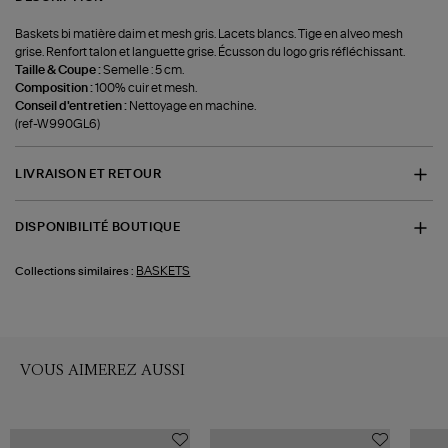
Baskets bi matière daim et mesh gris. Lacets blancs. Tige en alveo mesh
grise. Renfort talon et languette grise. Écusson du logo gris réfléchissant.
Taille & Coupe :
Semelle : 5 cm.
Composition :
100% cuir et mesh.
Conseil d'entretien :
Nettoyage en machine.
(ref-W990GL6)
LIVRAISON ET RETOUR
DISPONIBILITÉ BOUTIQUE
BASKETS
Collections similaires :
VOUS AIMEREZ AUSSI