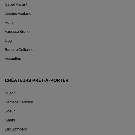
Isabel Marant
Jeanne Vouland
Autry
Vanessa Bruno
Ugg
Baobab Collection
Assouline
CRÉATEURS PRÊT-À-PORTER
Kujten
Samsoe Samsoe
Soeur
Ganni
Éric Bompard