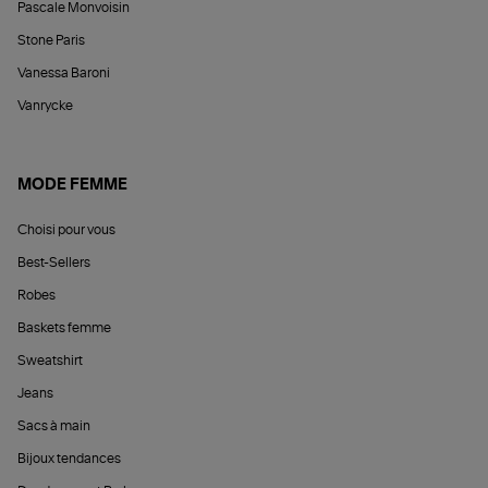
Pascale Monvoisin
Stone Paris
Vanessa Baroni
Vanrycke
MODE FEMME
Choisi pour vous
Best-Sellers
Robes
Baskets femme
Sweatshirt
Jeans
Sacs à main
Bijoux tendances