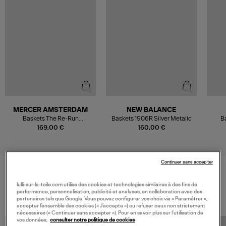
MERCER AMSTERDAM
NEW BALANCE
Baskets The Re-Run
Baskets 1906R Silver Metalic
B
Monochrome Grey
Pie
169,00 €
160,00 €
Continuer sans accepter
VOS DERNIERS PRODUITS VUS
lulli-sur-la-toile.com utilise des cookies et technologies similaires à des fins de
performance, personnalisation, publicité et analyses, en collaboration avec des
partenaires tels que Google. Vous pouvez configurer vos choix via « Paramétrer »,
accepter l’ensemble des cookies (« J’accepte ») ou refuser ceux non strictement
nécessaires (« Continuer sans accepter »). Pour en savoir plus sur l’utilisation de
vos données,
consulter notre politique de cookies