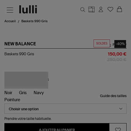
Aller au contenu principal
Accueil
Baskets 990 Gris
SOLDES
-40%
NEW BALANCE
Partager
Baskets
Baskets 990 Gris
150,00 €
990
250,00 €
Gris
Guide des tailles
Pointure
Prendre votre taille habituelle.
AJOUTER AU PANIER