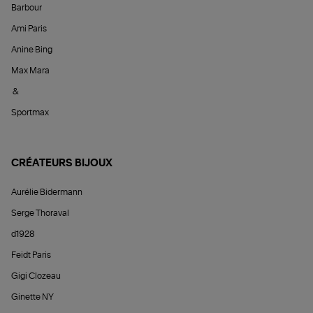
Barbour
Ami Paris
Anine Bing
Max Mara
&
Sportmax
CRÉATEURS BIJOUX
Aurélie Bidermann
Serge Thoraval
d1928
Feidt Paris
Gigi Clozeau
Ginette NY