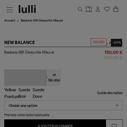
Aller au contenu principal
Accueil
Baskets 991 Deauville Mauve
SOLDES
-40%
NEW BALANCE
Partager
Baskets
Baskets 991 Deauville Mauve
150,00 €
991
250,00 €
Deauville
Mauve
+
8
Voir plus
Guide des tailles
Pointure
Prendre votre taille habituelle.
AJOUTER AU PANIER