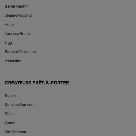
Isabel Marant
Jeanne Vouland
Autry
Vanessa Bruno
Ugg
Baobab Collection
Assouline
CRÉATEURS PRÊT-À-PORTER
Kujten
Samsoe Samsoe
Soeur
Ganni
Éric Bompard