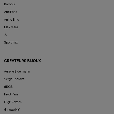
Barbour
Ami Paris
Anine Bing
Max Mara
&
Sportmax
CRÉATEURS BIJOUX
Aurélie Bidermann
Serge Thoraval
d1928
Feidt Paris
Gigi Clozeau
Ginette NY