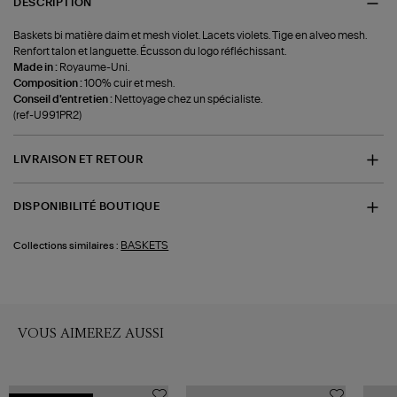
DESCRIPTION
Baskets bi matière daim et mesh violet. Lacets violets. Tige en alveo mesh.
Renfort talon et languette. Écusson du logo réfléchissant.
Made in :
Royaume-Uni.
Composition :
100% cuir et mesh.
Conseil d'entretien :
Nettoyage chez un spécialiste.
(ref-U991PR2)
LIVRAISON ET RETOUR
DISPONIBILITÉ BOUTIQUE
BASKETS
Collections similaires :
VOUS AIMEREZ AUSSI