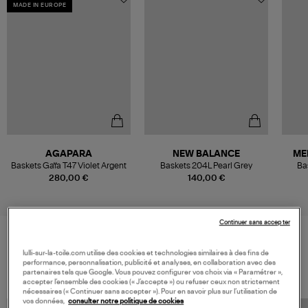
MADE IN EUROPE
AGAPARA
NEW BALANCE
ME
Baskets Gaïa T47 Violet Argent
Baskets 204L Pearl Grey
Ba
280,00 €
140,00 €
Continuer sans accepter
lulli-sur-la-toile.com utilise des cookies et technologies similaires à des fins de
VOS DERNIERS PRODUITS VUS
performance, personnalisation, publicité et analyses, en collaboration avec des
partenaires tels que Google. Vous pouvez configurer vos choix via « Paramétrer »,
accepter l’ensemble des cookies (« J’accepte ») ou refuser ceux non strictement
nécessaires (« Continuer sans accepter »). Pour en savoir plus sur l’utilisation de
vos données,
consulter notre politique de cookies