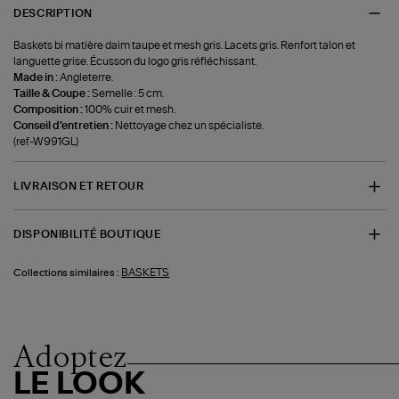
DESCRIPTION
Baskets bi matière daim taupe et mesh gris. Lacets gris. Renfort talon et
languette grise. Écusson du logo gris réfléchissant.
Made in :
Angleterre.
Taille & Coupe :
Semelle : 5 cm.
Composition :
100% cuir et mesh.
Conseil d'entretien :
Nettoyage chez un spécialiste.
(ref-W991GL)
LIVRAISON ET RETOUR
DISPONIBILITÉ BOUTIQUE
BASKETS
Collections similaires :
Adoptez
LE LOOK