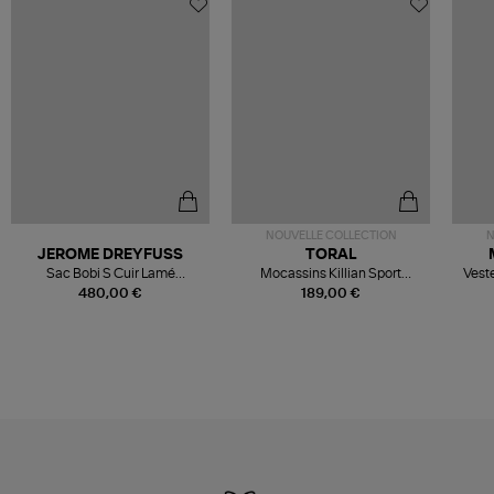
NOUVELLE COLLECTION
N
JEROME DREYFUSS
TORAL
Sac Bobi S Cuir Lamé
Mocassins Killian Sport
Veste
Champagne
Mousse
480,00 €
189,00 €