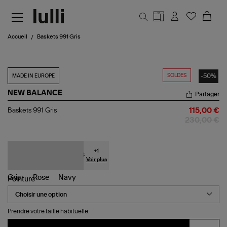
Aller au contenu principal
Accueil
Baskets 991 Gris
SOLDES
-50%
MADE IN EUROPE
NEW BALANCE
Partager
Baskets
Baskets 991 Gris
115,00 €
991
230,00 €
Gris
+
1
Voir plus
Pointure
Prendre votre taille habituelle.