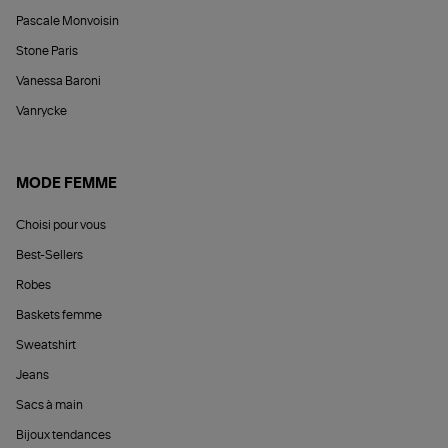
Pascale Monvoisin
Stone Paris
Vanessa Baroni
Vanrycke
MODE FEMME
Choisi pour vous
Best-Sellers
Robes
Baskets femme
Sweatshirt
Jeans
Sacs à main
Bijoux tendances