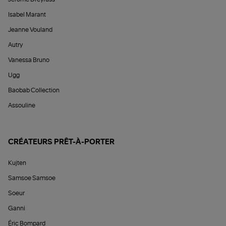
Isabel Marant
Jeanne Vouland
Autry
Vanessa Bruno
Ugg
Baobab Collection
Assouline
CRÉATEURS PRÊT-À-PORTER
Kujten
Samsoe Samsoe
Soeur
Ganni
Éric Bompard