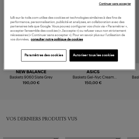
Continuer sans accepter
lulli-sur-la-toile.com utilise des cookies et technologies similaires à des fins de
performance, personnalisation, publicité et analyses, en collaboration avec des
partenaires tels que Google. Vous pouvez configurer vos choix via « Paramétrer »,
accepter l’ensemble des cookies (« J’accepte ») ou refuser ceux non strictement
nécessaires (« Continuer sans accepter »). Pour en savoir plus sur l’utilisation de
vos données,
consulter notre politique de cookies
Paramètres des cookies
Autoriser tous les cookies
NEW BALANCE
ASICS
Baskets 9060 Slate Grey
Baskets Gel-Nyc Cream
Bas
Cement Grey
190,00 €
150,00 €
VOS DERNIERS PRODUITS VUS