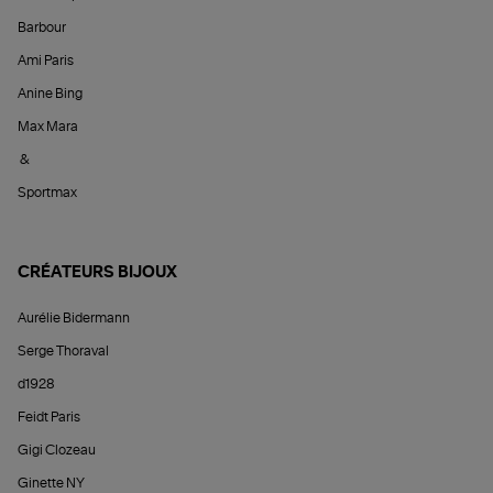
Barbour
Ami Paris
Anine Bing
Max Mara
&
Sportmax
CRÉATEURS BIJOUX
Aurélie Bidermann
Serge Thoraval
d1928
Feidt Paris
Gigi Clozeau
Ginette NY