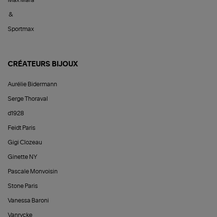
&
Sportmax
CRÉATEURS BIJOUX
Aurélie Bidermann
Serge Thoraval
d1928
Feidt Paris
Gigi Clozeau
Ginette NY
Pascale Monvoisin
Stone Paris
Vanessa Baroni
Vanrycke