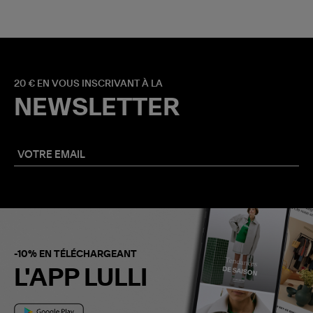
20 € EN VOUS INSCRIVANT À LA
NEWSLETTER
-10% EN TÉLÉCHARGEANT
L'APP LULLI