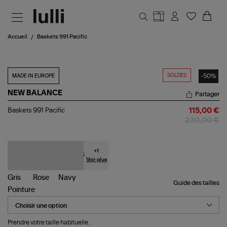
Aller au contenu principal
Accueil
Baskets 991 Pacific
SOLDES
-50%
MADE IN EUROPE
NEW BALANCE
Partager
Baskets
Baskets 991 Pacific
115,00 €
991
230,00 €
Pacific
+
1
Voir plus
Guide des tailles
Pointure
Prendre votre taille habituelle.