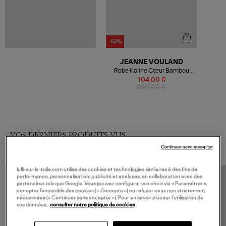
-60%
JEANNE VOULAND
Robe Koline Cœur Bambou
Noir
104,00 €
260,00 €
VOS DERNIERS PRODUITS VUS
Continuer sans accepter
lulli-sur-la-toile.com utilise des cookies et technologies similaires à des fins de
performance, personnalisation, publicité et analyses, en collaboration avec des
partenaires tels que Google. Vous pouvez configurer vos choix via « Paramétrer »,
accepter l’ensemble des cookies (« J’accepte ») ou refuser ceux non strictement
nécessaires (« Continuer sans accepter »). Pour en savoir plus sur l’utilisation de
vos données,
consulter notre politique de cookies