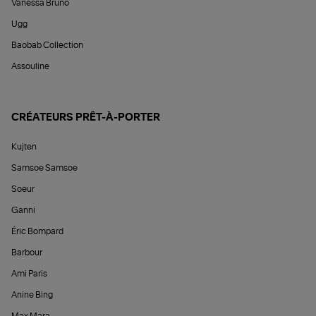
Vanessa Bruno
Ugg
Baobab Collection
Assouline
CRÉATEURS PRÊT-À-PORTER
Kujten
Samsoe Samsoe
Soeur
Ganni
Éric Bompard
Barbour
Ami Paris
Anine Bing
Max Mara