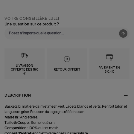
VOTRE CONSEILLÈRE LULLI
Une question sur ce produit ?
LIVRAISON
PAIEMENT EN
OFFERTE DÈS 150
RETOUR OFFERT
3X,4X
€
DESCRIPTION
Baskets bi matière daim et mesh vert. Lacets blancs et verts. Renfort talon et
languette grise. Écusson du logo gris réfléchissant.
Made in :
Angleterre.
Taille & Coupe :
Semelle : 5 cm.
Composition :
100% cuir et mesh.
Conseil d'entretien :
Nettoyage chez un spécialiste.