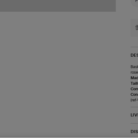
DE
Bask
rose
Made
Tail
Com
Cons
(re
LI
DI