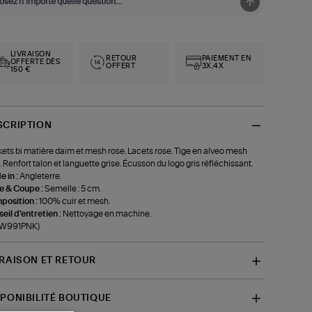
LIVRAISON
RETOUR
PAIEMENT EN
OFFERTE DÈS
OFFERT
3X,4X
150 €
SCRIPTION
ets bi matière daim et mesh rose. Lacets rose. Tige en alveo mesh
. Renfort talon et languette grise. Écusson du logo gris réfléchissant.
 in :
Angleterre.
le & Coupe :
Semelle : 5 cm.
position :
100% cuir et mesh.
eil d'entretien :
Nettoyage en machine.
f-W991PNK)
VRAISON ET RETOUR
SPONIBILITÉ BOUTIQUE