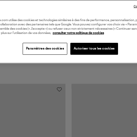
Co
Coll
oile.com utilise des cookies et technologies similaires à des fins de performance, personnalisation, p
collaboration avec des partenaires tels que Google. Vous pouvez configurer vos choix via « Param
semble des cookies (« J’accepte ») ou refuser ceux non strictement nécessaires (« Continuer san
 plus sur l’utilisation de vos données,
consulter notre politique de cookies
Paramètres des cookies
Autoriser tous les cookies