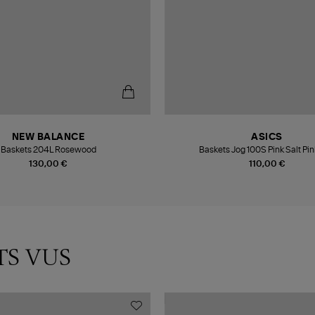
NEW BALANCE
ASICS
Baskets 204L Rosewood
Baskets Jog 100S Pink Salt Pin
130,00 €
110,00 €
TS VUS