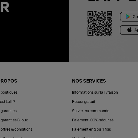
R
PROPOS
NOS SERVICES
 boutiques
Informations sur la livraison
est Lulli ?
Retour gratuit
 garanties
Suivre ma commande
 garanties Bijoux
Paiement 100% sécurisé
 offres & conditions
Paiement en 3 ou 4 fois