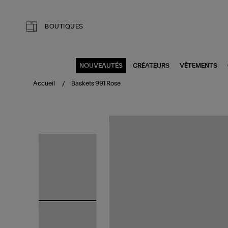
Aller au contenu principal
BOUTIQUES
NOUVEAUTÉS
CRÉATEURS
VÊTEMENTS
Accueil
Baskets 991 Rose