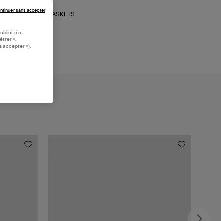
ntinuer sans accepter
BASKETS
ections similaires :
ublicité et
étrer »,
s accepter »).