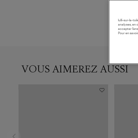
lulli-sur-la-t
analyses, en 
accepter l’en
Pour en savoir
VOUS AIMEREZ AUSSI