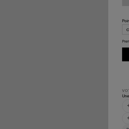
Poi
Pren
VOT
Une