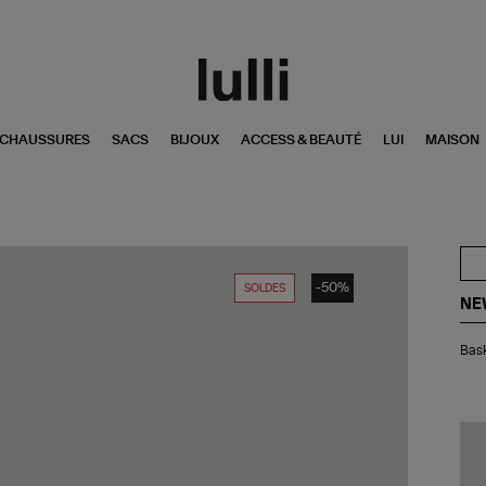
CHAUSSURES
SACS
BIJOUX
ACCESS & BEAUTÉ
LUI
MAISON
-50%
SOLDES
NE
Bas
Bask
99
Ro