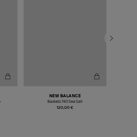
NEW BALANCE
e
Baskets 740 Sea Salt
Veste
120,00 €