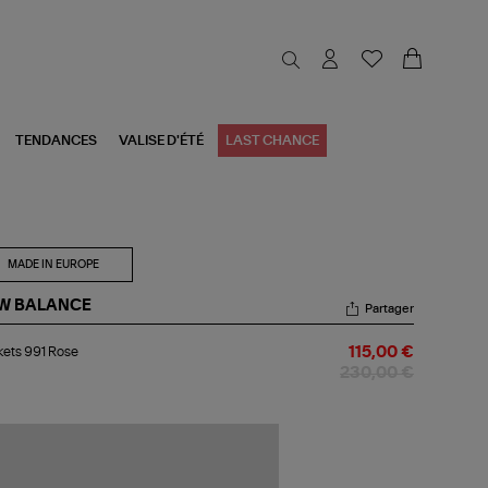
TENDANCES
VALISE D'ÉTÉ
LAST CHANCE
MADE IN EUROPE
W BALANCE
Partager
kets
ets 991 Rose
115,00 €
1
se
230,00 €