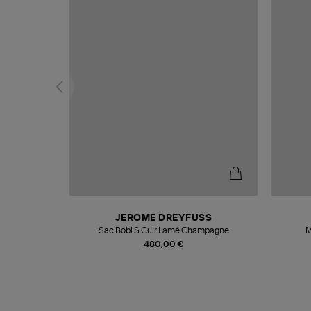
N
JEROME DREYFUSS
te
Sac Bobi S Cuir Lamé Champagne
M
480,00 €