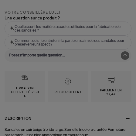
VOTRE CONSEILLÈRE LULLI
Une question sur ce produit ?
Quelles sont les matières exactes utilisées pour la fabrication de
ces sandales ?
Comment dois-je entretenir la partie en daim de ces sandales pour
préserver leur aspect ?
LIVRAISON
PAIEMENT EN
OFFERTE DÈS 150
RETOUR OFFERT
3X,4X
€
DESCRIPTION
Sandales en cuir beige à bride large. Semelle tricolore crantée. Fermeture
par scratch. Lit de pied anatomique en caoutchouc.