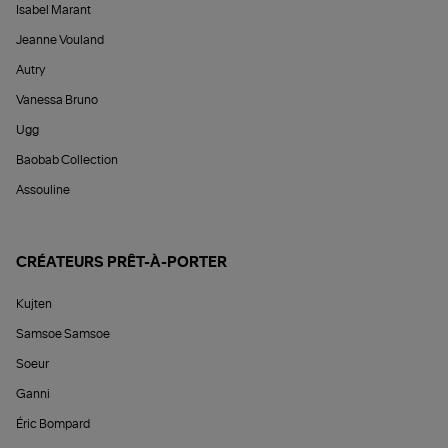
Isabel Marant
Jeanne Vouland
Autry
Vanessa Bruno
Ugg
Baobab Collection
Assouline
CRÉATEURS PRÊT-À-PORTER
Kujten
Samsoe Samsoe
Soeur
Ganni
Éric Bompard