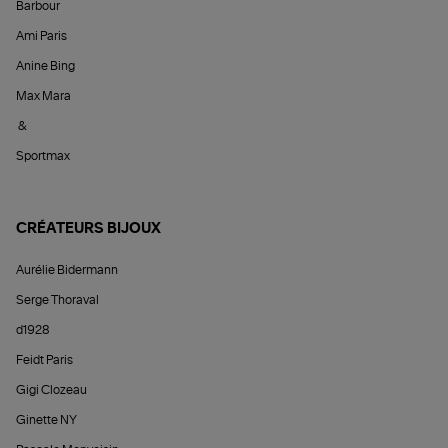
Barbour
Ami Paris
Anine Bing
Max Mara
&
Sportmax
CRÉATEURS BIJOUX
Aurélie Bidermann
Serge Thoraval
d1928
Feidt Paris
Gigi Clozeau
Ginette NY