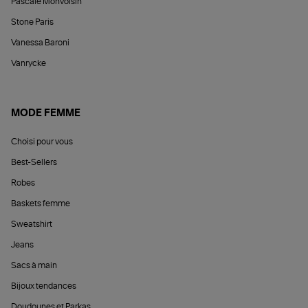
Pascale Monvoisin
Stone Paris
Vanessa Baroni
Vanrycke
MODE FEMME
Choisi pour vous
Best-Sellers
Robes
Baskets femme
Sweatshirt
Jeans
Sacs à main
Bijoux tendances
Doudounes et Parkas