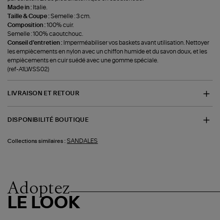
Made in :
Italie.
Taille & Coupe :
Semelle : 3 cm.
Composition :
100% cuir.
Semelle : 100% caoutchouc.
Conseil d'entretien :
Imperméabiliser vos baskets avant utilisation. Nettoyer
les empiècements en nylon avec un chiffon humide et du savon doux, et les
empiècements en cuir suédé avec une gomme spéciale.
(ref-A1LWSS02)
LIVRAISON ET RETOUR
DISPONIBILITÉ BOUTIQUE
SANDALES
Collections similaires :
Adoptez
LE LOOK