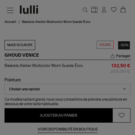
Aller au contenu principal
Accueil
Baskets Atelier Multicolor Wom Suede Écru
SOLDES
-50%
MADE IN EUROPE
GHOUD VENICE
Partager
Baskets
Baskets Atelier Multicolor Wom Suede Écru
132,50 €
Atelier
265,00 €
Multicolor
Wom
Pointure
Suede
Écru
Ce modèle taillant grand, nous vous conseillons de prendre une pointure en
dessous de votre taille habituelle.
AJOUTER AU PANIER
VOIR DISPONIBILITÉ EN BOUTIQUE