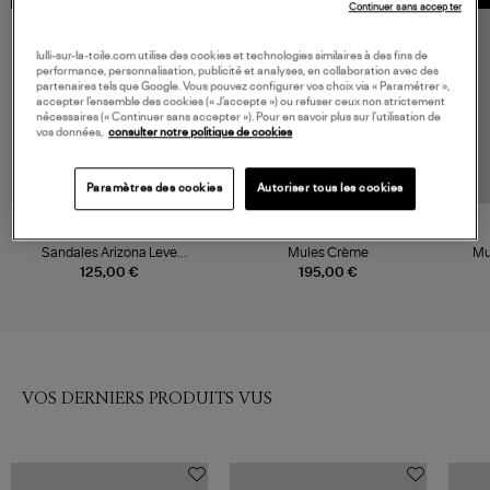
Continuer sans accepter
lulli-sur-la-toile.com utilise des cookies et technologies similaires à des fins de
performance, personnalisation, publicité et analyses, en collaboration avec des
partenaires tels que Google. Vous pouvez configurer vos choix via « Paramétrer »,
accepter l’ensemble des cookies (« J’accepte ») ou refuser ceux non strictement
nécessaires (« Continuer sans accepter »). Pour en savoir plus sur l’utilisation de
vos données,
consulter notre politique de cookies
Paramètres des cookies
Autoriser tous les cookies
BIRKENSTOCK
A.P.C.
Sandales Arizona Leve
Mules Crème
Mu
Sandcastle
125,00 €
195,00 €
VOS DERNIERS PRODUITS VUS