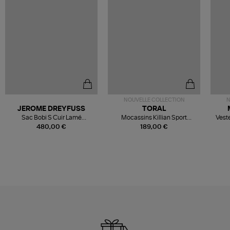
NOUVELLE COLLECTION
N
JEROME DREYFUSS
TORAL
Sac Bobi S Cuir Lamé
Mocassins Killian Sport
Veste
Champagne
Mousse
480,00 €
189,00 €