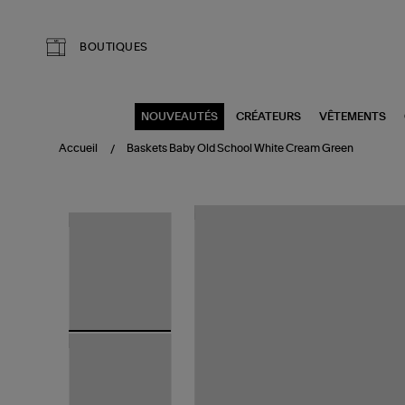
Aller au contenu principal
BOUTIQUES
NOUVEAUTÉS
CRÉATEURS
VÊTEMENTS
Accueil
Baskets Baby Old School White Cream Green