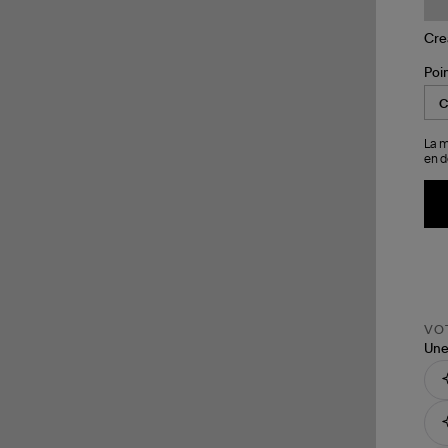
Poi
La m
en d
VOT
Une