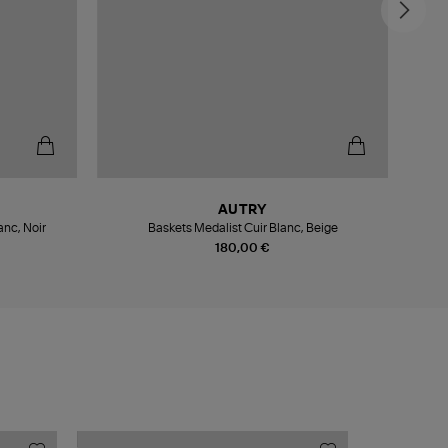
-4
AUTRY
anc, Noir
Baskets Medalist Cuir Blanc, Beige
180,00 €