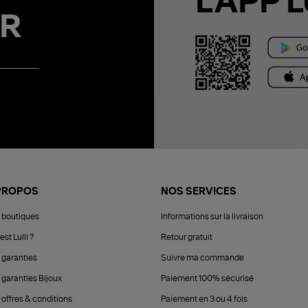
L'APP L
R
PROPOS
NOS SERVICES
 boutiques
Informations sur la livraison
est Lulli ?
Retour gratuit
 garanties
Suivre ma commande
 garanties Bijoux
Paiement 100% sécurisé
 offres & conditions
Paiement en 3 ou 4 fois