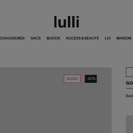
CHAUSSURES
SACS
BIJOUX
ACCESS & BEAUTÉ
LUI
MAISON
-40%
SOLDES
GO
Bas
Bask
Ba
Ol
Sc
Wh
Cr
Gr