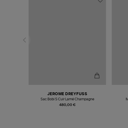
N
JEROME DREYFUSS
te
Sac Bobi S Cuir Lamé Champagne
M
480,00 €