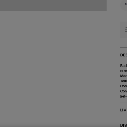
DE
Bask
et r
Made
Tail
Com
Cons
(re
LI
DI