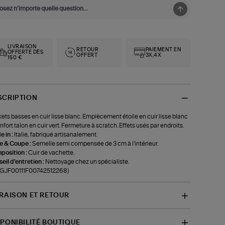
LIVRAISON
RETOUR
PAIEMENT EN
OFFERTE DÈS
OFFERT
3X,4X
150 €
SCRIPTION
ets basses en cuir lisse blanc. Empiècement étoile en cuir lisse blanc
enfort talon en cuir vert. Fermeture à scratch. Effets usés par endroits.
 in :
Italie, fabriqué artisanalement.
le & Coupe :
Semelle semi compensée de 3 cm à l'intérieur.
position :
Cuir de vachette.
eil d'entretien :
Nettoyage chez un spécialiste.
f-GJF00111F00742512268)
VRAISON ET RETOUR
SPONIBILITÉ BOUTIQUE