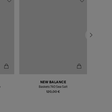
NEW BALANCE
e
Baskets 740 Sea Salt
Veste
120,00 €