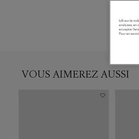
lulli-sur-la-t
analyses, en 
accepter l’en
Pour en savoir
VOUS AIMEREZ AUSSI