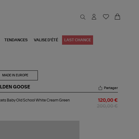
TENDANCES
VALISE D'ÉTÉ
LAST CHANCE
MADE IN EUROPE
LDEN GOOSE
Partager
kets
ets Baby Old School White Cream Green
120,00 €
by
d
200,00 €
hool
ite
eam
een