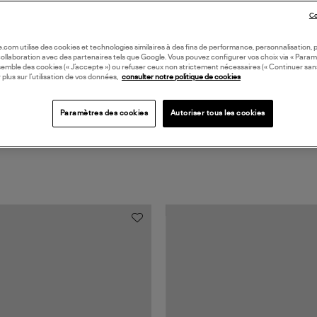
Co
Coll
oile.com utilise des cookies et technologies similaires à des fins de performance, personnalisation, p
collaboration avec des partenaires tels que Google. Vous pouvez configurer vos choix via « Param
semble des cookies (« J’accepte ») ou refuser ceux non strictement nécessaires (« Continuer san
 plus sur l’utilisation de vos données,
consulter notre politique de cookies
Paramètres des cookies
Autoriser tous les cookies