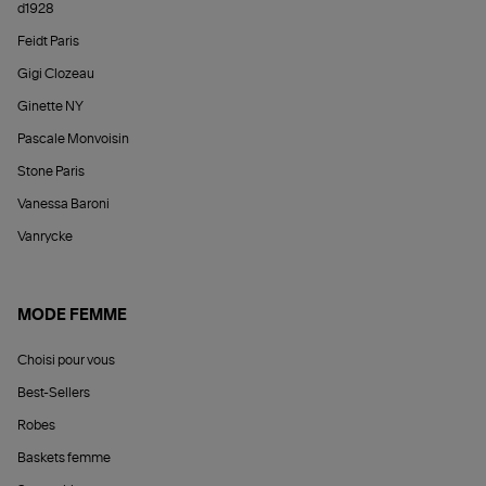
d1928
Feidt Paris
Gigi Clozeau
Ginette NY
Pascale Monvoisin
Stone Paris
Vanessa Baroni
Vanrycke
MODE FEMME
Choisi pour vous
Best-Sellers
Robes
Baskets femme