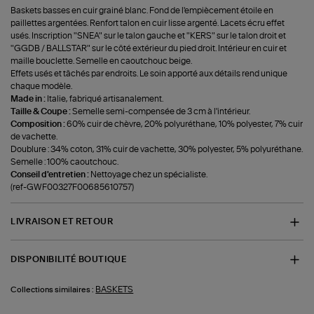
Baskets basses en cuir grainé blanc. Fond de l'empiècement étoile en
paillettes argentées. Renfort talon en cuir lisse argenté. Lacets écru effet
usés. Inscription "SNEA" sur le talon gauche et "KERS" sur le talon droit et
"GGDB / BALLSTAR" sur le côté extérieur du pied droit. Intérieur en cuir et
maille bouclette. Semelle en caoutchouc beige.
Effets usés et tâchés par endroits. Le soin apporté aux détails rend unique
chaque modèle.
Made in :
Italie, fabriqué artisanalement.
Taille & Coupe :
Semelle semi-compensée de 3 cm à l'intérieur.
Composition :
60% cuir de chèvre, 20% polyuréthane, 10% polyester, 7% cuir
de vachette.
Doublure : 34% coton, 31% cuir de vachette, 30% polyester, 5% polyuréthane.
Semelle : 100% caoutchouc.
Conseil d'entretien :
Nettoyage chez un spécialiste.
(ref-GWF00327F00685610757)
LIVRAISON ET RETOUR
DISPONIBILITÉ BOUTIQUE
BASKETS
Collections similaires :