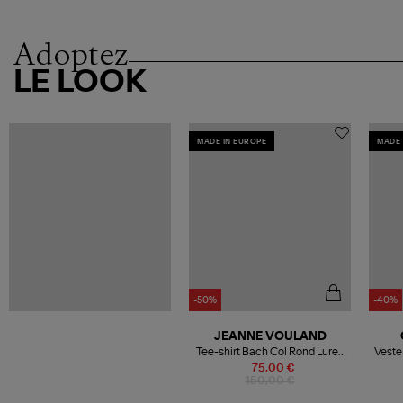
Adoptez
LE LOOK
MADE IN EUROPE
MADE 
-50%
-40%
JEANNE VOULAND
Tee-shirt Bach Col Rond Lurex
Veste
Noir
75,00 €
150,00 €