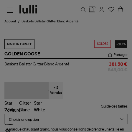
Aller au contenu principal
Accueil
Baskets Ballstar Glitter Blanc Argenté
SOLDES
-30%
MADE IN EUROPE
GOLDEN GOOSE
Partager
Baskets
Baskets Ballstar Glitter Blanc Argenté
381,50 €
Ballstar
545,00 €
Glitter
Blanc
Argenté
+
12
Voir plus
Guide des tailles
Pointure
La marque chaussant grand, nous vous conseillons de prendre une taille en