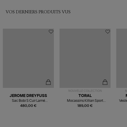
VOS DERNIERS PRODUITS VUS
NOUVELLE COLLECTION
N
JEROME DREYFUSS
TORAL
Sac Bobi S Cuir Lamé
Mocassins Killian Sport
Veste
Champagne
Mousse
480,00 €
189,00 €