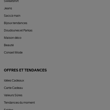
Sweatshirt
Jeans
Sacs à main
Bijoux tendances
Doudounes et Parkas
Maison déco
Beauté
Conseil Mode
OFFRES ET TENDANCES
Idées Cadeaux
Carte Cadeau
Valeurs Sûres
Tendances du moment
Soldes