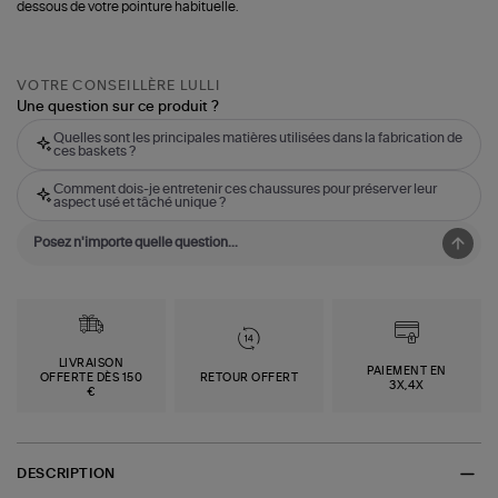
dessous de votre pointure habituelle.
VOTRE CONSEILLÈRE LULLI
Une question sur ce produit ?
Quelles sont les principales matières utilisées dans la fabrication de
ces baskets ?
Comment dois-je entretenir ces chaussures pour préserver leur
aspect usé et tâché unique ?
LIVRAISON
PAIEMENT EN
OFFERTE DÈS 150
RETOUR OFFERT
3X,4X
€
DESCRIPTION