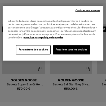
VOUS AIMEREZ AUSSI
Continuer sans accepter
lulli-sur-la-toile.com utilise des cookies et technologies similaires à des fins de
performance, personnalisation, publicité et analyses, en collaboration avec des
partenaires tels que Google. Vous pouvez configurer vos choix via « Paramétrer »,
MADE IN EUROPE
MADE IN EUROPE
MADE 
accepter l’ensemble des cookies (« J’accepte ») ou refuser ceux non strictement
nécessaires (« Continuer sans accepter »). Pour en savoir plus sur l’utilisation de
vos données,
consulter notre politique de cookies
Paramètres des cookies
Autoriser tous les cookies
GOLDEN GOOSE
GOLDEN GOOSE
Baskets Super-Star Glitter
Baskets Ball Star Grey Silver
Bas
White Platinum Beige
White
570,00 €
550,00 €