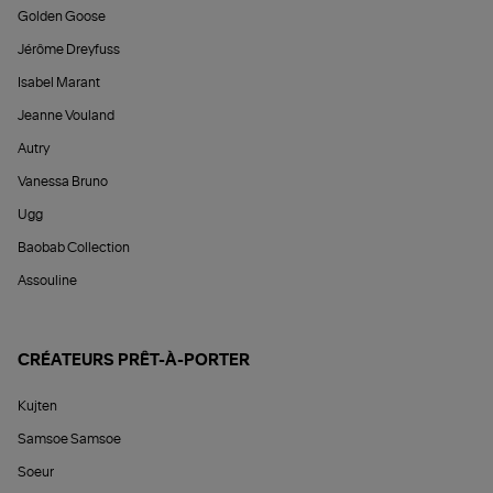
Golden Goose
Jérôme Dreyfuss
Isabel Marant
Jeanne Vouland
Autry
Vanessa Bruno
Ugg
Baobab Collection
Assouline
CRÉATEURS PRÊT-À-PORTER
Kujten
Samsoe Samsoe
Soeur