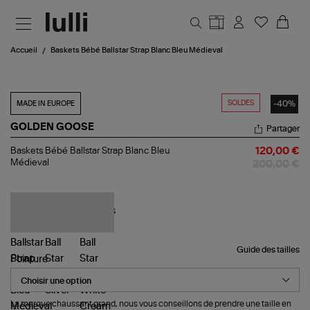
Aller au contenu principal
Accueil
Baskets Bébé Ballstar Strap Blanc Bleu Médieval
SOLDES
-40%
MADE IN EUROPE
GOLDEN GOOSE
Partager
Baskets
Baskets Bébé Ballstar Strap Blanc Bleu
120,00 €
Bébé
Médieval
200,00 €
Ballstar
Strap
Blanc
Bleu
Médieval
Guide des tailles
Pointure
La marque chaussant grand, nous vous conseillons de prendre une taille en