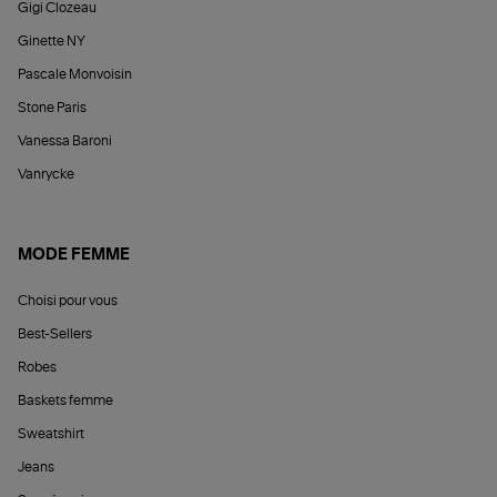
Gigi Clozeau
Ginette NY
Pascale Monvoisin
Stone Paris
Vanessa Baroni
Vanrycke
MODE FEMME
Choisi pour vous
Best-Sellers
Robes
Baskets femme
Sweatshirt
Jeans