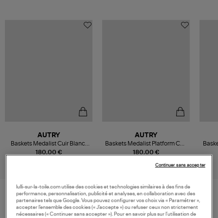
AUTRY
AUTRY
Baskets Medalist Cuir Blanc,
Baskets Medalist Platform Cuir
Bask
Beige, Noir
Blanc
Nbk 
180,00 €
180,00 €
Continuer sans accepter
lulli-sur-la-toile.com utilise des cookies et technologies similaires à des fins de
performance, personnalisation, publicité et analyses, en collaboration avec des
partenaires tels que Google. Vous pouvez configurer vos choix via « Paramétrer »,
VOS DERNIERS PRODUITS VUS
accepter l’ensemble des cookies (« J’accepte ») ou refuser ceux non strictement
nécessaires (« Continuer sans accepter »). Pour en savoir plus sur l’utilisation de