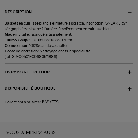
DESCRIPTION
Baskets en cuir lisse blanc. Fermeture à scratch. Inscription "SNEA KERS"
sérigraphiée en blanc à l'arrière. Empiècement en cuir lisse bleu.
Made in :
Italie, fabriqué artisanalement.
Taille & Coupe :
Hauteur de talon : 1,5 cm.
Composition :
100% cuir de vachette.
Conseil d'entretien :
Nettoyage chez un spécialiste.
(ref-GJF00501F00680511886)
LIVRAISON ET RETOUR
DISPONIBILITÉ BOUTIQUE
BASKETS
Collections similaires :
VOUS AIMEREZ AUSSI