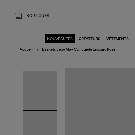
Aller au contenu principal
BOUTIQUES
NOUVEAUTÉS
CRÉATEURS
VÊTEMENTS
Accueil
Baskets Bébé May Cuir Suédé Léopard Rose