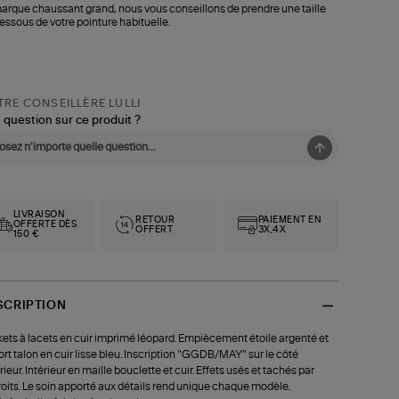
arque chaussant grand, nous vous conseillons de prendre une taille
essous de votre pointure habituelle.
RE CONSEILLÈRE LULLI
 question sur ce produit ?
LIVRAISON
RETOUR
PAIEMENT EN
OFFERTE DÈS
OFFERT
3X,4X
150 €
SCRIPTION
ets à lacets en cuir imprimé léopard. Empiècement étoile argenté et
ort talon en cuir lisse bleu. Inscription "GGDB/MAY" sur le côté
rieur. Intérieur en maille bouclette et cuir. Effets usés et tachés par
oits. Le soin apporté aux détails rend unique chaque modèle.