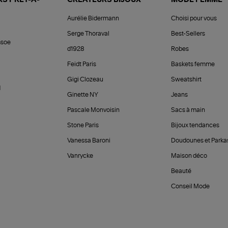
Aurélie Bidermann
Choisi pour vous
Serge Thoraval
Best-Sellers
soe
d1928
Robes
Feidt Paris
Baskets femme
Gigi Clozeau
Sweatshirt
d
Ginette NY
Jeans
Pascale Monvoisin
Sacs à main
Stone Paris
Bijoux tendances
Vanessa Baroni
Doudounes et Parka
Vanrycke
Maison déco
Beauté
Conseil Mode