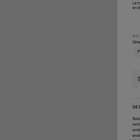
La m
en d
VOT
Une
DE
Bask
renf
exté
endr