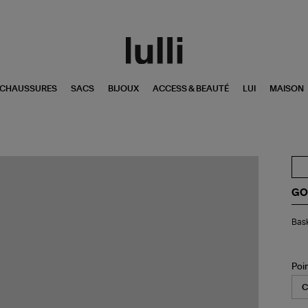
CHAUSSURES
SACS
BIJOUX
ACCESS & BEAUTÉ
LUI
MAISON
GO
Bas
Bask
Bé
Ma
Cui
Su
Poi
Lé
Ro