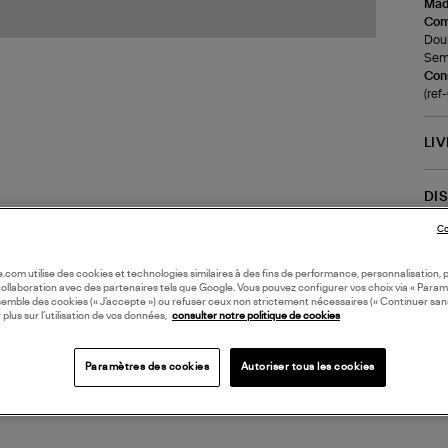
Made
Com
Doub
Seme
Cons
(re
LI
DI
Co
Coll
BAS
oile.com utilise des cookies et technologies similaires à des fins de performance, personnalisation, p
collaboration avec des partenaires tels que Google. Vous pouvez configurer vos choix via « Param
semble des cookies (« J’accepte ») ou refuser ceux non strictement nécessaires (« Continuer san
 plus sur l’utilisation de vos données,
consulter notre politique de cookies
Paramètres des cookies
Autoriser tous les cookies