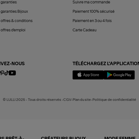
 garanties
Suivre ma commande
 garanties Bijoux
Paiement 100% sécurisé
 offres & conditions
Paiement en 3 ou 4 fois
offres d'emploi
Carte Cadeau
IVEZ-NOUS
TÉLÉCHARGEZ L'APPLICATIO
© LULLI 2025 - Tous droits réservés -CGV-Plan du site-Politique de confidentialité
S PRÊT-À-
CRÉATEURS BIJOUX
MODE FEMME