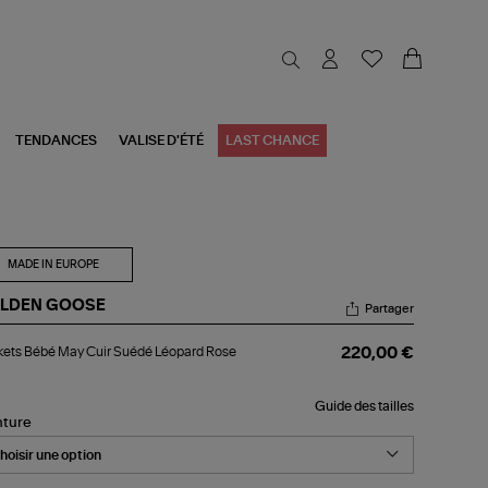
TENDANCES
VALISE D'ÉTÉ
LAST CHANCE
MADE IN EUROPE
LDEN GOOSE
Partager
kets
ets Bébé May Cuir Suédé Léopard Rose
220,00 €
bé
y
r
Guide des tailles
édé
nture
opard
se