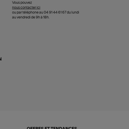
Vous pouvez
nous contacter ici
ou par téléphone au 04 91 44 61 67 du lundi
au vendredi de 9h à 18h.
N
OFFRES ET TENDANCES