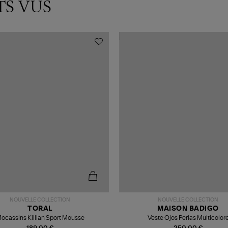
TS VUS
NOUVELLE COLLECTION
NOUVELLE COLLECTION
TORAL
MAISON BADIGO
ocassins Killian Sport Mousse
Veste Ojos Perlas Multicolor
189,00 €
250,00 €