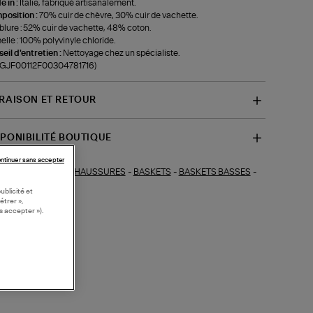
 in :
Italie, fabriqué artisanalement.
position :
70% cuir de chèvre, 30% cuir de vachette.
lure : 52% cuir de vachette, 48% coton.
lle : 100% polyvinyle chloride.
eil d'entretien :
Nettoyage chez un spécialiste.
f-GJF00112F00304781716)
VRAISON ET RETOUR
SPONIBILITÉ BOUTIQUE
ntinuer sans accepter
CHAUSSURES
-
BASKETS
-
BASKETS BASSES
-
ections similaires :
KETS COLOREES
ublicité et
étrer »,
s accepter »).