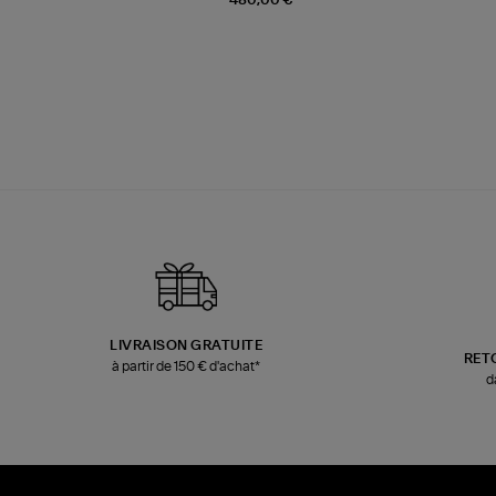
LIVRAISON GRATUITE
RET
à partir de 150 € d'achat*
d