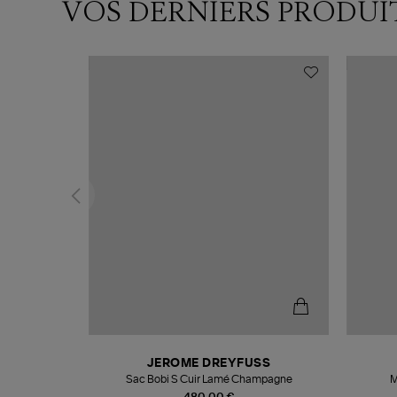
VOS DERNIERS PRODUI
N
JEROME DREYFUSS
te
Sac Bobi S Cuir Lamé Champagne
M
480,00 €