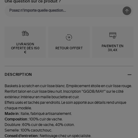
Une question sur ce produit ?
LIVRAISON
PAIEMENT EN
OFFERTE DÈS 150
RETOUR OFFERT
3X,4X
€
DESCRIPTION
Baskets à scratch en cuir lisse blanc. Empiècement étoile en cuir lisse rouge.
Renfort talon en cuir lisse bleu nuit. Inscription "GGDB/MAY" sur le côté
extérieur. Intérieur en maille bouclette et cuir.
Effets usés et tachés par endroits. Le soin apporté aux détails rend unique
chaque modèle.
Made in :
Italie, fabriqué artisanalement.
Composition :
100% cuir de vache.
Doublure : 60% cuir de vache, 40% coton.
Semelle : 100% caoutchouc.
Conseil d'entretien :
Nettoyage chez un spécialiste.