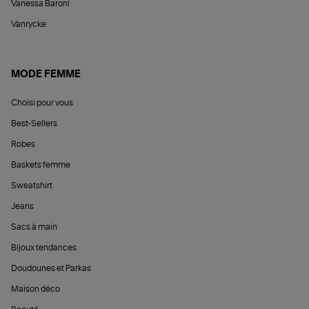
Vanessa Baroni
Vanrycke
MODE FEMME
Choisi pour vous
Best-Sellers
Robes
Baskets femme
Sweatshirt
Jeans
Sacs à main
Bijoux tendances
Doudounes et Parkas
Maison déco