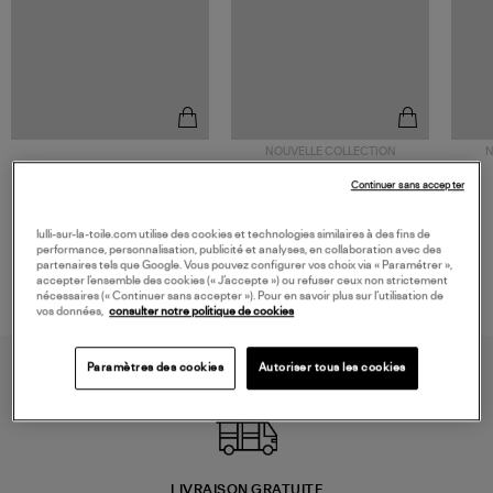
NOUVELLE COLLECTION
N
JEROME DREYFUSS
TORAL
Continuer sans accepter
Sac Bobi S Cuir Lamé
Mocassins Killian Sport
Champagne
Mousse
480,00 €
189,00 €
lulli-sur-la-toile.com utilise des cookies et technologies similaires à des fins de
performance, personnalisation, publicité et analyses, en collaboration avec des
partenaires tels que Google. Vous pouvez configurer vos choix via « Paramétrer »,
accepter l’ensemble des cookies (« J’accepte ») ou refuser ceux non strictement
nécessaires (« Continuer sans accepter »). Pour en savoir plus sur l’utilisation de
vos données,
consulter notre politique de cookies
Paramètres des cookies
Autoriser tous les cookies
LIVRAISON GRATUITE