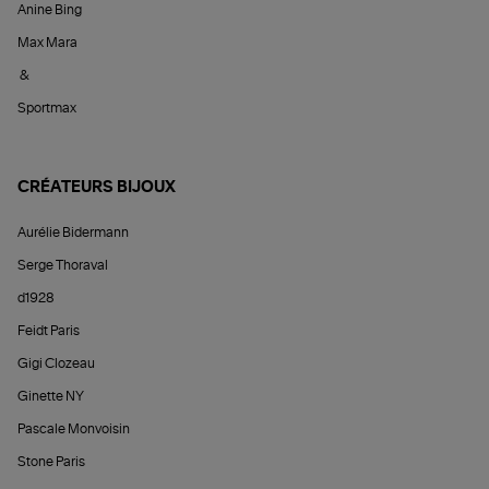
Anine Bing
Max Mara
&
Sportmax
CRÉATEURS BIJOUX
Aurélie Bidermann
Serge Thoraval
d1928
Feidt Paris
Gigi Clozeau
Ginette NY
Pascale Monvoisin
Stone Paris