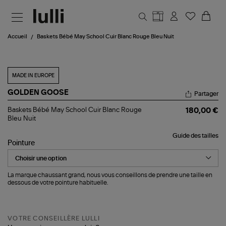
Aller au contenu principal
Accueil
Baskets Bébé May School Cuir Blanc Rouge Bleu Nuit
MADE IN EUROPE
GOLDEN GOOSE
Partager
Baskets
Baskets Bébé May School Cuir Blanc Rouge
180,00 €
Bébé
Bleu Nuit
May
School
Guide des tailles
Cuir
Pointure
Blanc
Rouge
Bleu
Nuit
La marque chaussant grand, nous vous conseillons de prendre une taille en
dessous de votre pointure habituelle.
VOTRE CONSEILLÈRE LULLI