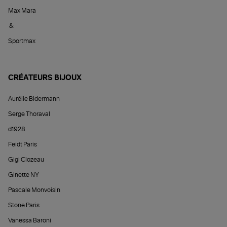
Max Mara
&
Sportmax
CRÉATEURS BIJOUX
Aurélie Bidermann
Serge Thoraval
d1928
Feidt Paris
Gigi Clozeau
Ginette NY
Pascale Monvoisin
Stone Paris
Vanessa Baroni