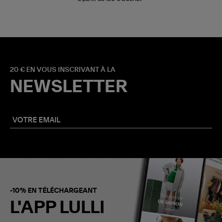
20 € EN VOUS INSCRIVANT À LA
NEWSLETTER
-10% EN TÉLÉCHARGEANT
L'APP LULLI