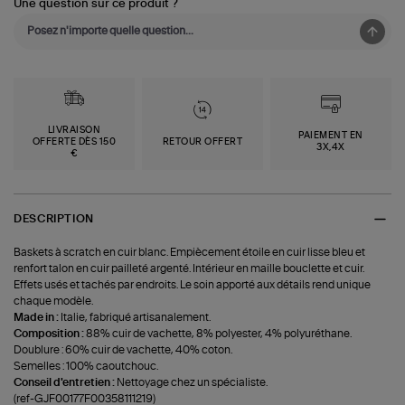
Une question sur ce produit ?
LIVRAISON
PAIEMENT EN
OFFERTE DÈS 150
RETOUR OFFERT
3X,4X
€
DESCRIPTION
Baskets à scratch en cuir blanc. Empiècement étoile en cuir lisse bleu et
renfort talon en cuir pailleté argenté. Intérieur en maille bouclette et cuir.
Effets usés et tachés par endroits. Le soin apporté aux détails rend unique
chaque modèle.
Made in :
Italie, fabriqué artisanalement.
Composition :
88% cuir de vachette, 8% polyester, 4% polyuréthane.
Doublure : 60% cuir de vachette, 40% coton.
Semelles : 100% caoutchouc.
Conseil d'entretien :
Nettoyage chez un spécialiste.
(ref-GJF00177F00358111219)