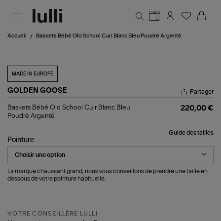
Aller au contenu principal
Accueil
Baskets Bébé Old School Cuir Blanc Bleu Poudré Argenté
MADE IN EUROPE
GOLDEN GOOSE
Partager
Baskets
Baskets Bébé Old School Cuir Blanc Bleu
220,00 €
Bébé
Poudré Argenté
Old
School
Guide des tailles
Cuir
Pointure
Blanc
Bleu
Poudré
Argenté
La marque chaussant grand, nous vous conseillons de prendre une taille en
dessous de votre pointure habituelle.
VOTRE CONSEILLÈRE LULLI