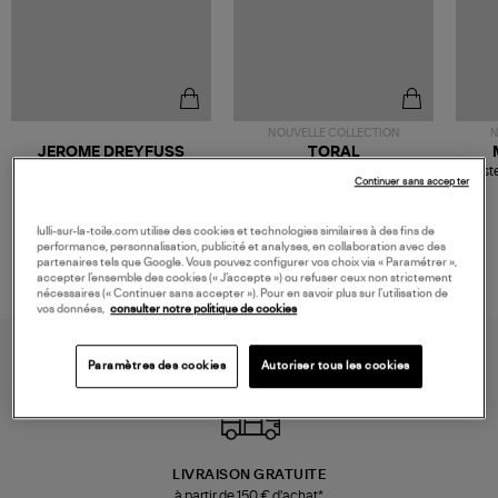
NOUVELLE COLLECTION
N
JEROME DREYFUSS
TORAL
Sac Bobi S Cuir Lamé
Mocassins Killian Sport
Veste
Continuer sans accepter
Champagne
Mousse
480,00 €
189,00 €
lulli-sur-la-toile.com utilise des cookies et technologies similaires à des fins de
performance, personnalisation, publicité et analyses, en collaboration avec des
partenaires tels que Google. Vous pouvez configurer vos choix via « Paramétrer »,
accepter l’ensemble des cookies (« J’accepte ») ou refuser ceux non strictement
nécessaires (« Continuer sans accepter »). Pour en savoir plus sur l’utilisation de
vos données,
consulter notre politique de cookies
Paramètres des cookies
Autoriser tous les cookies
LIVRAISON GRATUITE
à partir de 150 € d'achat*