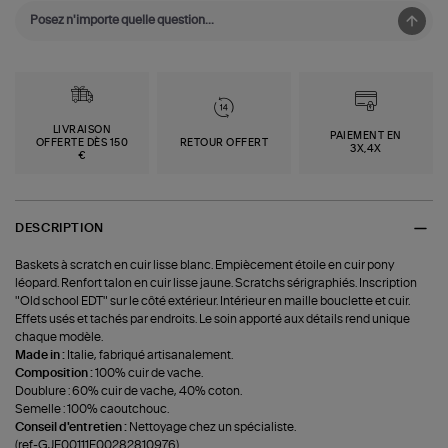
LIVRAISON
PAIEMENT EN
OFFERTE DÈS 150
RETOUR OFFERT
3X,4X
€
DESCRIPTION
Baskets à scratch en cuir lisse blanc. Empiècement étoile en cuir pony
léopard. Renfort talon en cuir lisse jaune. Scratchs sérigraphiés. Inscription
"Old school EDT" sur le côté extérieur. Intérieur en maille bouclette et cuir.
Effets usés et tachés par endroits. Le soin apporté aux détails rend unique
chaque modèle.
Made in :
Italie, fabriqué artisanalement.
Composition :
100% cuir de vache.
Doublure : 60% cuir de vache, 40% coton.
Semelle : 100% caoutchouc.
Conseil d'entretien :
Nettoyage chez un spécialiste.
(ref-GJF00111F00282810976)