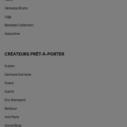
Vanessa Bruno
Ugg
Baobab Collection
Assouline
CRÉATEURS PRÊT-À-PORTER
Kujten
Samsoe Samsoe
Soeur
Ganni
Éric Bompard
Barbour
Ami Paris
Anine Bing