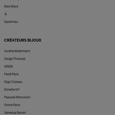
Max Mara
&
Sportmax
CRÉATEURS BIJOUX
Aurélie Bidermann
Serge Thoraval
d1928
Feidt Paris
Gigi Clozeau
Ginette NY
Pascale Monvoisin
Stone Paris
Vanessa Baroni