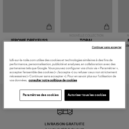
NOUVELLE COLLECTION
N
JEROME DREYFUSS
TORAL
Sac Bobi S Cuir Lamé
Mocassins Killian Sport
Veste
Continuer sans accepter
Champagne
Mousse
480,00 €
189,00 €
lulli-sur-la-toile.com utilise des cookies et technologies similaires à des fins de
performance, personnalisation, publicité et analyses, en collaboration avec des
partenaires tels que Google. Vous pouvez configurer vos choix via « Paramétrer »,
accepter l’ensemble des cookies (« J’accepte ») ou refuser ceux non strictement
nécessaires (« Continuer sans accepter »). Pour en savoir plus sur l’utilisation de
vos données,
consulter notre politique de cookies
Paramètres des cookies
Autoriser tous les cookies
LIVRAISON GRATUITE