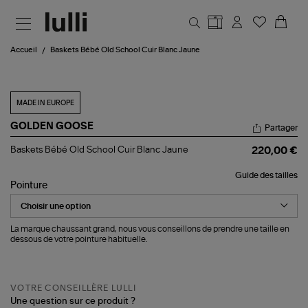
Aller au contenu principal
Accueil
Baskets Bébé Old School Cuir Blanc Jaune
MADE IN EUROPE
GOLDEN GOOSE
Partager
Baskets
Baskets Bébé Old School Cuir Blanc Jaune
220,00 €
Bébé
Old
Guide des tailles
School
Pointure
Cuir
Blanc
Jaune
La marque chaussant grand, nous vous conseillons de prendre une taille en
dessous de votre pointure habituelle.
VOTRE CONSEILLÈRE LULLI
Une question sur ce produit ?