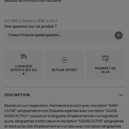
dessous de votre pointure habituelle.
VOTRE CONSEILLÈRE LULLI
Une question sur ce produit ?
LIVRAISON
PAIEMENT EN
OFFERTE DÈS 150
RETOUR OFFERT
3X,4X
€
DESCRIPTION
Baskets en cuir nappa blanc. Fermeture à scratch avec inscription "BABY
SSTAR" sérigraphiée en noir. Etiquette argentée avec inscription "GGDB
MADE IN ITALY" cousue sur la languette. Empiècement en cuir logo étoile
jaune, sérigraphies motifs cœurs et inscription "GGDB/SSTAR" sérigraphiée
en doré sur le côté. Empiècement en cuir bleu avec inscription sérigraphiée