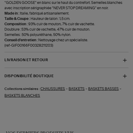
"GOLDEN GOOSE" en blanc sur le haut du contrefort. Semelles blanches
avec inscription sérigraphiée "NEVER STOP DREAMING" en noir.
Made in :
Italie, fabriqué artisanalement.
Taille & Coupe :
Hauteur de talon : 1,5 cm.
Composition :
93% cuir de mouton, 7% cuir de vachette.
Doublure : 53% cuir de vachette, 47% cuir de mouton.
Semelles : 50% polyuréthane, 50% nylon.
Conseil d'entretien :
Nettoyage chez un spécialiste.
(ref-GIF00166F00328211203)
LIVRAISON ET RETOUR
DISPONIBILITÉ BOUTIQUE
-
-
-
CHAUSSURES
BASKETS
BASKETS BASSES
Collections similaires :
BASKETS BLANCHES