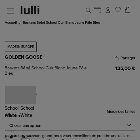
Aller au contenu principal
Accueil
Baskets Bébé School Cuir Blanc Jaune Pâle Bleu
MADE IN EUROPE
GOLDEN GOOSE
Partager
Baskets
Baskets Bébé School Cuir Blanc Jaune Pâle
135,00 €
Bébé
Bleu
School
Cuir
Blanc
Jaune
Pâle
Bleu
Guide des tailles
Pointure
La marque chaussant grand, nous vous conseillons de prendre une taille en