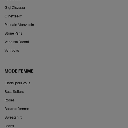
Gigi Clozeau
Ginette NY
Pascale Monvoisin
Stone Paris
Vanessa Baroni
Vanrycke
MODE FEMME
Choisi pour vous
Best-Sellers
Robes
Baskets femme
Sweatshirt
Jeans