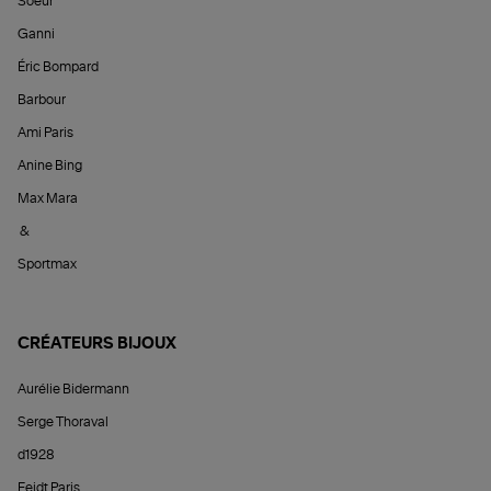
Soeur
Ganni
Éric Bompard
Barbour
Ami Paris
Anine Bing
Max Mara
&
Sportmax
CRÉATEURS BIJOUX
Aurélie Bidermann
Serge Thoraval
d1928
Feidt Paris