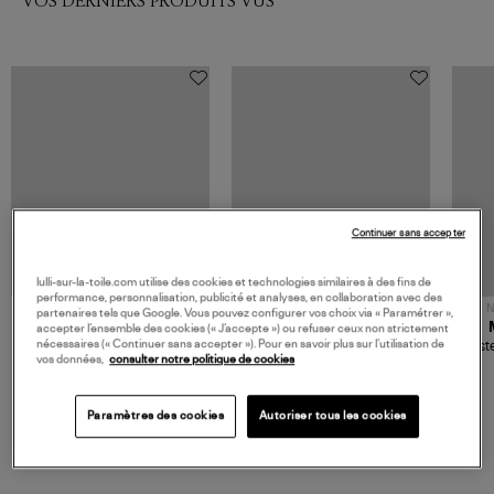
VOS DERNIERS PRODUITS VUS
Continuer sans accepter
lulli-sur-la-toile.com utilise des cookies et technologies similaires à des fins de
performance, personnalisation, publicité et analyses, en collaboration avec des
NOUVELLE COLLECTION
N
partenaires tels que Google. Vous pouvez configurer vos choix via « Paramétrer »,
JEROME DREYFUSS
TORAL
accepter l’ensemble des cookies (« J’accepte ») ou refuser ceux non strictement
nécessaires (« Continuer sans accepter »). Pour en savoir plus sur l’utilisation de
Sac Bobi S Cuir Lamé
Mocassins Killian Sport
Veste
vos données,
consulter notre politique de cookies
Champagne
Mousse
480,00 €
189,00 €
Paramètres des cookies
Autoriser tous les cookies